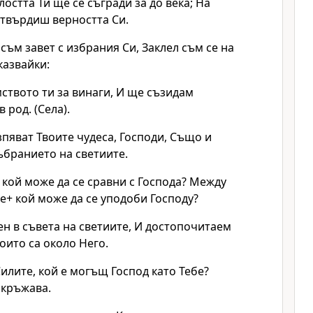
остта Ти ще се съгради за до века; На
утвърдиш верността Си.
 съм завет с избрания Си, Заклел съм се на
казвайки:
ството ти за винаги, И ще съзидам
 род. (Села).
пяват Твоите чудеса, Господи, Също и
събранието на светиите.
кой може да се сравни с Господа? Между
е+ кой може да се уподоби Господу?
ен в съвета на светиите, И достопочитаем
оито са около Него.
илите, кой е могъщ Господ като Тебе?
окръжава.