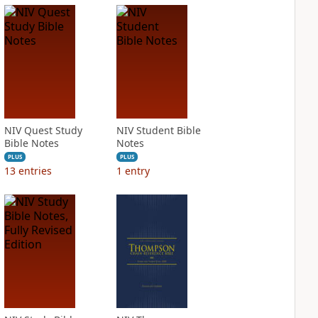
NIV Quest Study
NIV Student Bible
Bible Notes
Notes
PLUS
PLUS
13
entries
1
entry