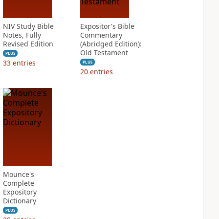
NIV Study Bible
Expositor's Bible
Notes, Fully
Commentary
Revised Edition
(Abridged Edition):
Old Testament
PLUS
33
entries
PLUS
20
entries
Mounce's
Complete
Expository
Dictionary
PLUS