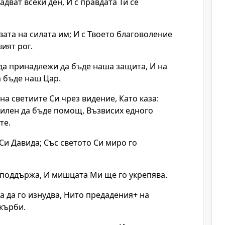
адват всеки ден, И с правдата Ти се
вата на силата им; И с Твоето благоволение
ият рог.
да принадлежи да бъде наша защита, И на
а бъде наш Цар.
на светиите Си чрез видение, Като каза:
силен да бъде помощ, Възвисих едного
те.
Си Давида; Със светото Си миро го
 поддържа, И мишцата Ми ще го укрепява.
 да го изнудва, Нито предадения+ на
кърби.