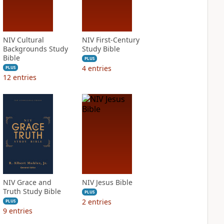
NIV Cultural
NIV First-Century
Backgrounds Study
Study Bible
Bible
PLUS
4
entries
PLUS
12
entries
NIV Grace and
NIV Jesus Bible
Truth Study Bible
PLUS
2
entries
PLUS
9
entries