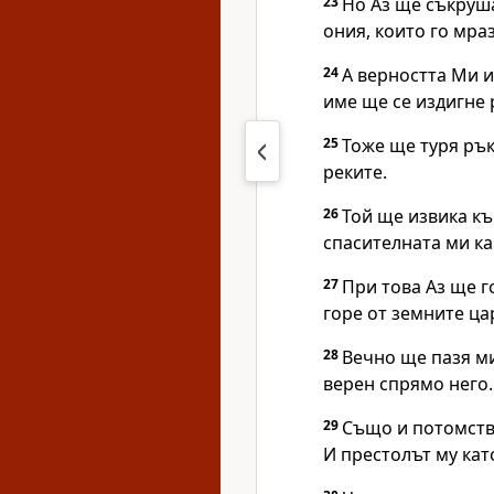
23
Но Аз ще съкруш
ония, които го мраз
24
А верността Ми и
име ще се издигне 
25
Тоже ще туря рък
реките.
26
Той ще извика къ
спасителната ми ка
27
При това Аз ще г
горе от земните ца
28
Вечно ще пазя ми
верен спрямо него.
29
Също и потомств
И престолът му кат