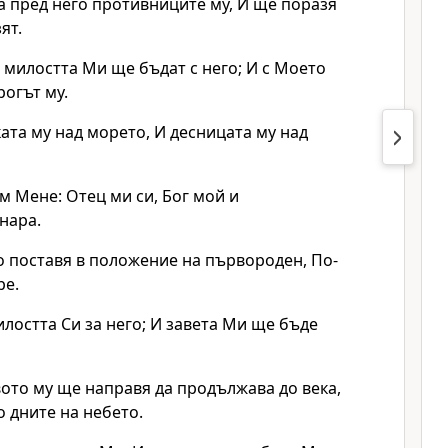
а пред него противниците му, И ще поразя
ят.
 милостта Ми ще бъдат с него; И с Моето
рогът му.
ата му над морето, И десницата му над
м Мене: Отец ми си, Бог мой и
нара.
о поставя в положение на първороден, По-
ре.
лостта Си за него; И завета Ми ще бъде
ото му ще направя да продължава до века,
о дните на небето.