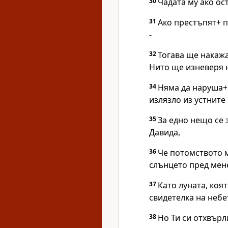
30
Чадата му ако ос
31
Ако престъпят+ п
-
32
Тогава ще накаж
Нито ще изневеря н
34
Няма да наруша+
излязло из устните
35
За едно нещо се 
Давида,
36
Че потомството м
слънцето пред мен
37
Като луната, коят
свидетелка на небет
38
Но Ти си отхвърл