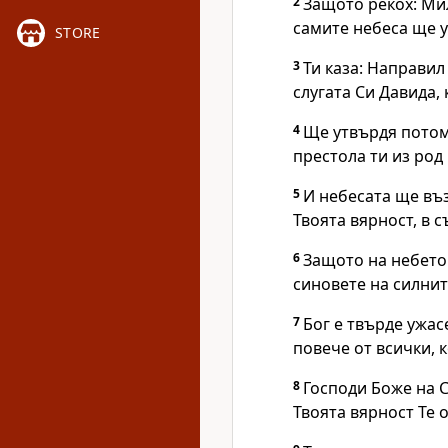
2
Защото рекох: Мил
самите небеса ще 
STORE
3
Ти каза: Направил
слугата Си Давида, 
4
Ще утвърдя потом
престола ти из род в
5
И небесата ще въз
Твоята вярност, в 
6
Защото на небето 
синовете на силнит
7
Бог е твърде ужас
повече от всички, к
8
Господи Боже на С
Твоята вярност Те 