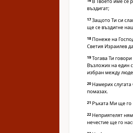
16
В Твоето име се р
въздигат;
17
Защото Ти си сла
ще се въздигне наш
18
Понеже на Госпо
Светия Израилев д
19
Тогава Ти говори 
Възложих на един 
избран между люде
20
Намерих слугата 
помазах.
21
Ръката Ми ще го
22
Неприятелят няма
нечестие ще го нас