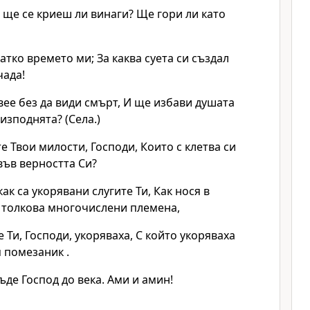
? ще се криеш ли винаги? Ще гори ли като
атко времето ми; За каква суета си създал
чада!
ее без да види смърт, И ще избави душата
изподнята? (Села.)
е Твои милости, Господи, Които с клетва си
във верността Си?
ак са укорявани слугите Ти, Как нося в
т толкова многочислени племена,
 Ти, Господи, укоряваха, С който укоряваха
 помезаник .
ъде Господ до века. Ами и амин!