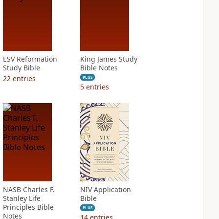
ESV Reformation
King James Study
Study Bible
Bible Notes
22
entries
PLUS
5
entries
NASB Charles F.
NIV Application
Stanley Life
Bible
Principles Bible
PLUS
Notes
14
entries