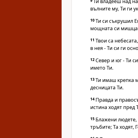
9
Ти владееш над на
вълните му, Ти ги 
10
Ти си съкрушил Е
мощната си мишца 
11
Твои са небесата
в нея - Ти си ги осн
12
Север и юг - Ти с
името Ти.
13
Ти имаш крепка м
десницата Ти.
14
Правда и правосъ
истина ходят пред 
15
Блажени людете,
тръбите; Та ходят, 