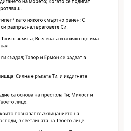
дигането на морето; Когато се подигат
укротяваш.
гипет* като някого смъртно ранен; С
си разпръснал враговете Си.
, Твоя е земята; Вселената и всичко що има
овал.
и ги създал; Тавор и Ермон се радват в
ишца; Силна е ръката Ти, и издигната
дие са основа на престола Ти; Милост и
Твоето лице.
 които познават възклицанието на
Господи, в светлината на Твоето лице.