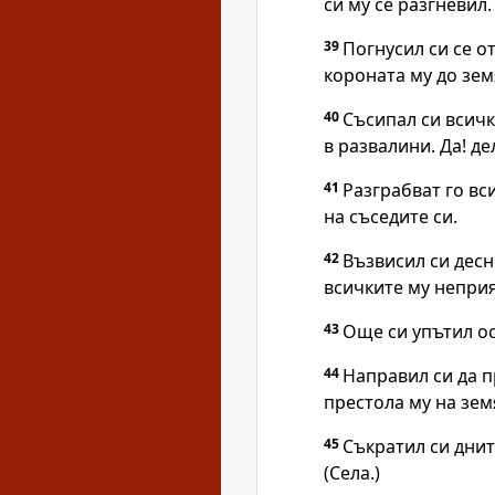
си му се разгневил.
39
Погнусил си се от
короната му до зем
40
Съсипал си всичк
в развалини. Да! д
41
Разграбват го вс
на съседите си.
42
Възвисил си десн
всичките му неприя
43
Още си упътил ос
44
Направил си да п
престола му на зем
45
Съкратил си днит
(Села.)