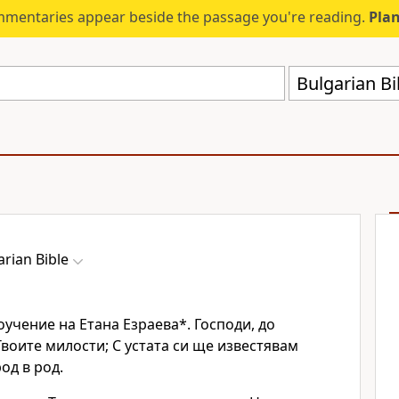
mmentaries appear beside the passage you're reading.
Plan
Bulgarian Bi
arian Bible
Поучение на Етана Езраева*. Господи, до
воите милости; С устата си ще известявам
од в род.