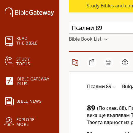
Study Bibles and co
READ
Bible Book List
THE BIBLE
STUDY
TOOLS
BIBLE GATEWAY
PLUS
Псалми 89
Bulg
BIBLE NEWS
89
(По слав. 88). 
века ще възпявам Т
EXPLORE
Твоята вярност из р
MORE