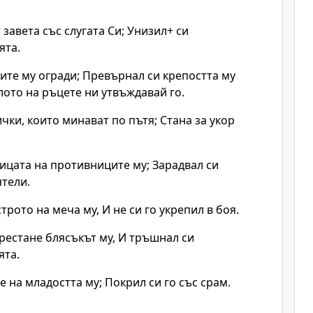
 завета със слугата Си; Унизил+ си
ята.
ите му огради; Превърнал си крепостта му
елото на ръцете ни утвъждавай го.
ички, които минават по пътя; Стана за укор
ицата на противниците му; Зарадвал си
тели.
трото на меча му, И не си го укрепил в боя.
рестане блясъкът му, И тръшнал си
ята.
е на младостта му; Покрил си го със срам.