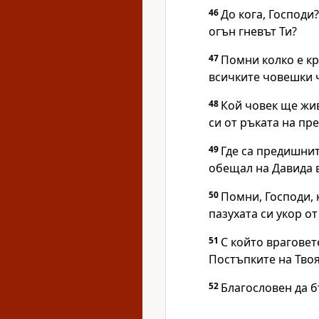
46
До кога, Господи
огън гневът Ти?
47
Помни колко е кр
всичките човешки 
48
Кой човек ще жив
си от ръката на пре
49
Где са предишнит
обещал на Давида 
50
Помни, Господи, к
пазухата си укор о
51
С който враговете
Постъпките на Твоя
52
Благословен да б