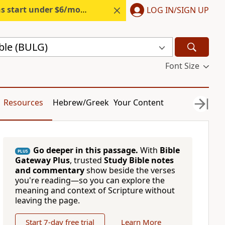
s start under $6/month.
Start free.
LOG IN/SIGN UP
ble (BULG)
Font Size
Resources
Hebrew/Greek
Your Content
Go deeper in this passage.
With
Bible
PLUS
Gateway Plus
, trusted
Study Bible notes
and commentary
show beside the verses
you're reading—so you can explore the
meaning and context of Scripture without
leaving the page.
Start 7-day free trial
Learn More