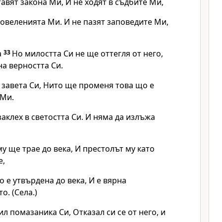
тавят закона Ми, И не ходят в съдбите Ми,
овеленията Ми. И не пазят заповедите Ми,
а
33
Но милостта Си не ще оттегля от него,
а верността Си.
 завета Си, Нито ще променя това що е
 Ми.
заклех в светостта Си. И няма да излъжа
у ще трае до века, И престолът му като
е,
о е утвърдена до века, И е вярна
о. (Села.)
ил помазаника Си, Отказал си се от него, и