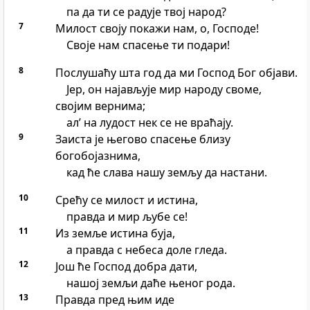
па да ти се радује твој народ?
7
Милост своју покажи нам, о, Господе!
Своје нам спасење ти подари!
8
Послушаћу шта год да ми Господ Бог објави.
Јер, он најављује мир народу своме,
својим вернима;
ал’ на лудост нек се не враћају.
9
Заиста је његово спасење близу
богобојазнима,
кад ће слава нашу земљу да настани.
10
Срећу се милост и истина,
правда и мир љубе се!
11
Из земље истина буја,
а правда с небеса доле гледа.
12
Још ће Господ добра дати,
нашој земљи даће њеног рода.
13
Правда пред њим иде