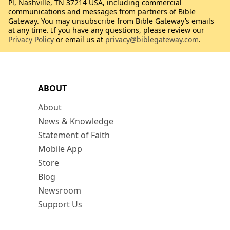
Pl, Nashville, TN 37214 USA, including commercial
communications and messages from partners of Bible
Gateway. You may unsubscribe from Bible Gateway’s emails
at any time. If you have any questions, please review our
Privacy Policy
or email us at
privacy@biblegateway.com
.
ABOUT
About
News & Knowledge
Statement of Faith
Mobile App
Store
Blog
Newsroom
Support Us