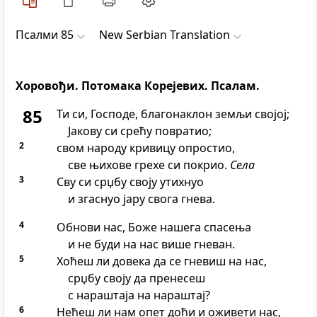
Псалми 85
New Serbian Translation
Хоровођи. Потомака Корејевих. Псалам.
85
Ти си, Господе, благонаклон земљи својој;
Јакову си срећу повратио;
2
свом народу кривицу опростио,
све њихове грехе си покрио.
Села
3
Сву си срџбу своју утихнуо
и згаснуо јару свога гнева.
4
Обнови нас, Боже нашега спасења
и не буди на нас више гневан.
5
Хоћеш ли довека да се гневиш на нас,
срџбу своју да пренесеш
с нараштаја на нараштај?
6
Нећеш ли нам опет доћи и оживети нас,