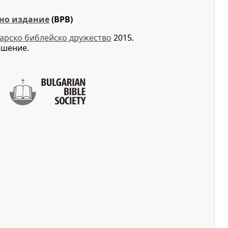
но издание
(BPB)
арско библейско дружество
2015.
ешение.