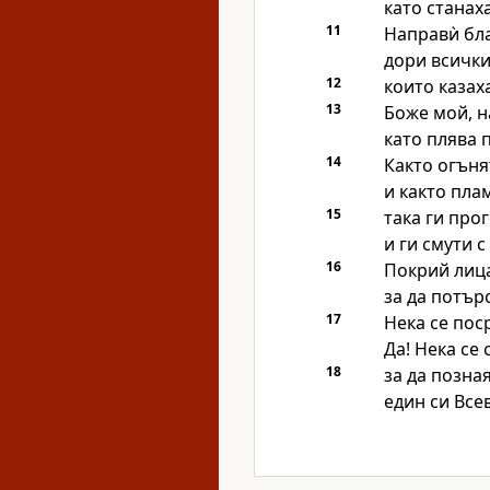
като станаха
11
Направѝ бл
дори всички
12
които казах
13
Боже мой, н
като плява 
14
Както огъня
и както пла
15
така ги про
и ги смути с
16
Покрий лица
за да потър
17
Нека се пос
Да! Нека се 
18
за да позная
един си Все