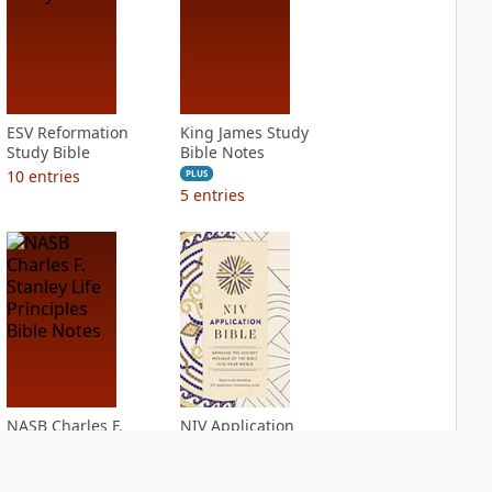
ESV Reformation
King James Study
Study Bible
Bible Notes
10
entries
PLUS
5
entries
NASB Charles F.
NIV Application
Stanley Life
Bible
Principles Bible
PLUS
Notes
7
entries