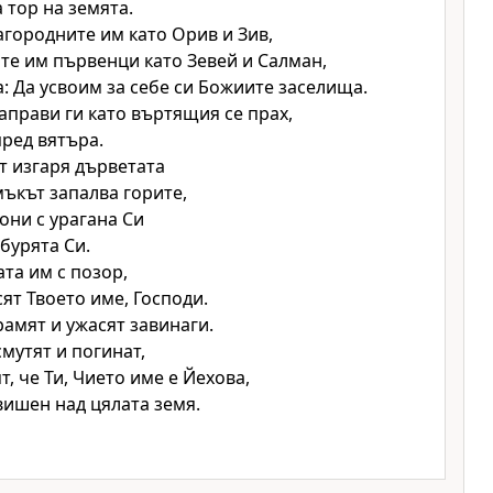
 тор на земята.
агородните им като Орив и Зив,
те им първенци като Зевей и Салман,
а: Да усвоим за себе си Божиите заселища.
аправи ги като въртящия се прах,
пред вятъра.
т изгаря дърветата
мъкът запалва горите,
гони с урагана Си
 бурята Си.
та им с позор,
сят Твоето име,
Господи
.
рамят и ужасят завинаги.
смутят и погинат,
т, че Ти, Чието име е
Йехова
,
вишен над цялата земя.