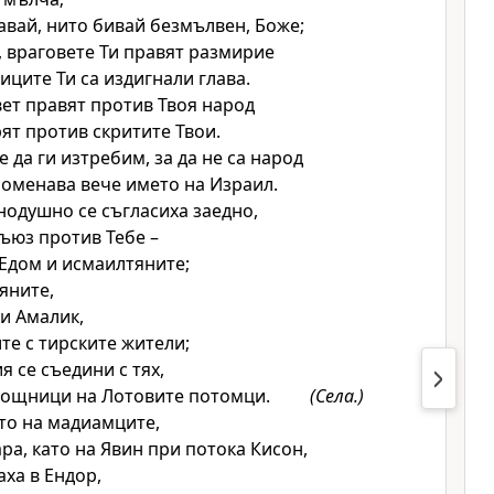
вай, нито бивай безмълвен, Боже;
, враговете Ти правят размирие
иците Ти са издигнали глава.
ет правят против Твоя народ
рят против скритите Твои.
е да ги изтребим, за да не са народ
споменава вече името на Израил.
одушно се съгласиха заедно,
ъюз против Тебе –
Едом и исмаилтяните;
яните,
 и Амалик,
е с тирските жители;
я се съедини с тях,
мощници на Лотовите потомци.
(Села.)
ато на мадиамците,
ара, като на Явин при потока Кисон,
аха в Ендор,