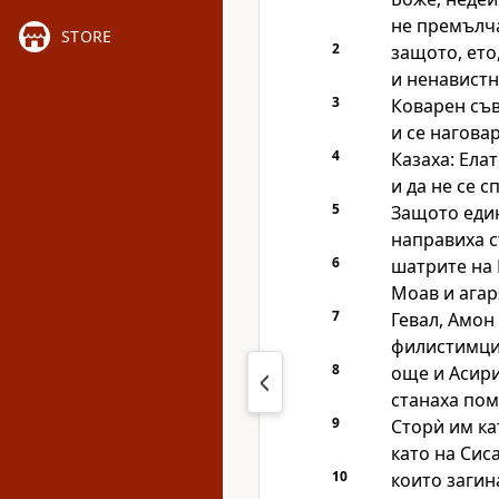
не премълча
STORE
2
защото, ето
и ненавистн
3
Коварен съв
и се нагова
4
Казаха: Елат
и да не се 
5
Защото един
направиха с
6
шатрите на 
Моав и агар
7
Гевал, Амон
филистимцит
8
още и Асири
станаха по
9
Сторѝ им к
като на Сис
10
които загин