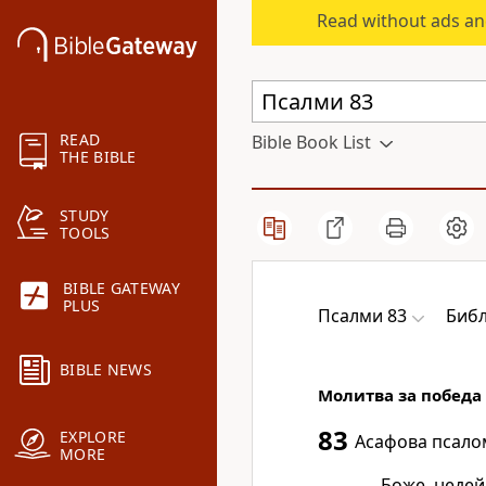
Read without ads an
READ
Bible Book List
THE BIBLE
STUDY
TOOLS
BIBLE GATEWAY
PLUS
Псалми 83
Библ
BIBLE NEWS
Молитва за победа
83
EXPLORE
Асафова псало
MORE
Боже, недей