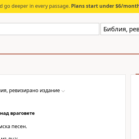
d go deeper in every passage.
Plans start under $6/mont
Библия, ре
ия, ревизирано издание
 над враговете
мска песен.
 мълча;