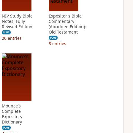
NIV Study Bible
Expositor's Bible
Notes, Fully
Commentary
Revised Edition
(Abridged Edition):
Old Testament
PLUS
20
entries
PLUS
8
entries
Mounce's
Complete
Expository
Dictionary
PLUS