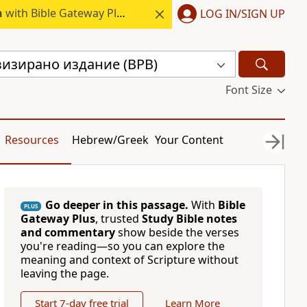
h
with Bible Gateway Plus.
LOG IN/SIGN UP
визирано издание (BPB)
Font Size
Resources
Hebrew/Greek
Your Content
Go deeper in this passage.
With
Bible
PLUS
Gateway Plus
, trusted
Study Bible notes
and commentary
show beside the verses
you're reading—so you can explore the
meaning and context of Scripture without
leaving the page.
Start 7-day free trial
Learn More