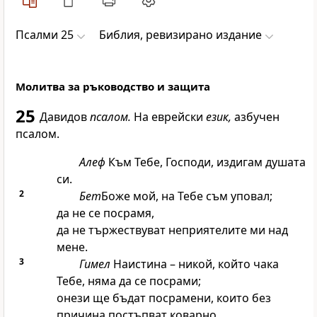
Псалми 25
Библия, ревизирано издание
Молитва за ръководство и защита
25
Давидов
псалом.
На еврейски
език,
азбучен
псалом.
Алеф
Към Тебе,
Господи
, издигам душата
си.
2
Бет
Боже мой, на Тебе съм уповал;
да не се посрамя,
да не тържествуват неприятелите ми над
мене.
3
Гимел
Наистина – никой, който чака
Тебе, няма да се посрами;
онези ще бъдат посрамени, които без
причина постъпват коварно.