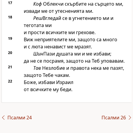
17
Коф
Облекчи скърбите на сърцето ми,
извади ме от утесненията ми.
18
Реш
Вгледай се в угнетението ми и
теготата ми
и прости всичките ми грехове.
19
Виж неприятелите ми, защото са много
и с люта ненавист ме мразят.
20
Шин
Пази душата ми и ме избави;
да не се посрамя, защото на Теб уповавам.
21
Тав
Незлобие и правота нека ме пазят,
защото Тебе чакам.
22
Боже, избави Израил
от всичките му беди.
Псалми 24
Псалми 26