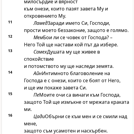
милосърдие и вярност
към онези, които пазят завета Му и
откровението Му.
11
Ламед
Заради името Си,
Господи
,
прости моето беззаконие, защото е голямо.
12
Мем
Бои ли се човек от
Господа
? –
Него Той ще настави кой път да избере.
13
Самех
Душата му ще живее в
спокойствие
и потомството му ще наследи земята.
14
Айн
Интимното благоволение на
Господа
е с онези, които се боят от Него,
и ще им покаже завета Си.
15
Пе
Моите очи са винаги към
Господа
,
защото Той ще измъкне от мрежата краката
ми.
16
Цади
Обърни се към мен и се смили над
мене,
защото съм усамотен и наскърбен.