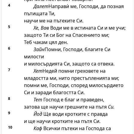
4
Далет
Направѝ ме,
Господи
, да позная
пътищата Ти,
научи ме на пътеките Си.
5
Хе, Вав
Води ме в истината Си и ме учи;
защото Ти си Бог на Спасението ми;
Теб чакам цял ден.
6
Зайн
Помни,
Господи
, благите Си
милости
и милосърдията Си, защото са отвека.
7
Хет
Недей помни греховете на
младостта ми, нито престъпленията ми;
помни ме,
Господи
, според милосърдието
Си и заради благостта Си.
8
Тет
Господ
е благ и праведен,
затова ще научи грешните на пътя
Си.
9
Йод
Ще води кротките с правда
и ще научи кротките на пътя Си.
10
Каф
Всички пътеки на
Господа
са