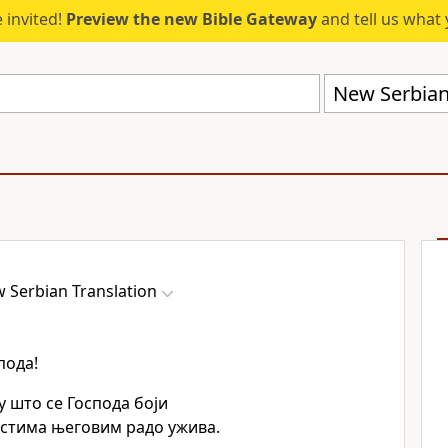
 invited!
Preview the new Bible Gateway
and tell us what 
New Serbian
 Serbian Translation
пода!
у што се Господа боји
естима његовим радо ужива.