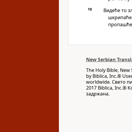
10
Видеће то з
шкрипаће 
пропашће
New Serbian Transl
The Holy Bible, New 
by Biblica, Inc.® Use
worldwide. Свето п
2017 Biblica, Inc.®
задржана.