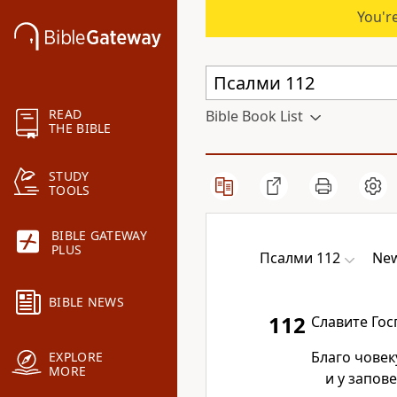
You're
READ
Bible Book List
THE BIBLE
STUDY
TOOLS
BIBLE GATEWAY
PLUS
Псалми 112
New
BIBLE NEWS
112
Славите Гос
Благо човек
EXPLORE
MORE
и у запов