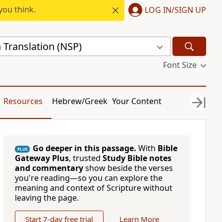
you think.
LOG IN/SIGN UP
 Translation (NSP)
Font Size
Resources
Hebrew/Greek
Your Content
Go deeper in this passage.
With
Bible
PLUS
Gateway Plus
, trusted
Study Bible notes
and commentary
show beside the verses
you're reading—so you can explore the
meaning and context of Scripture without
leaving the page.
Start 7-day free trial
Learn More