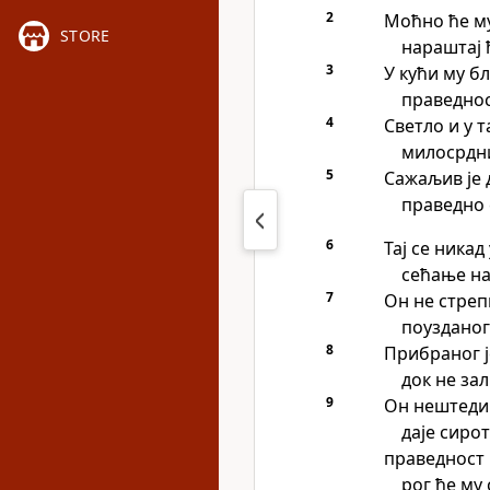
2
Моћно ће му
STORE
нараштај 
3
У кући му бл
праведнос
4
Светло и у 
милосрдн
5
Сажаљив је 
праведно 
6
Тај се никад
сећање на
7
Он не стреп
поузданог 
8
Прибраног је
док не за
9
Он нештеди
даје сиро
праведност 
рог ће му 