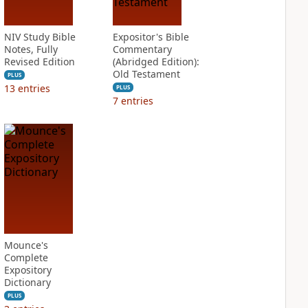
NIV Study Bible
Expositor's Bible
Notes, Fully
Commentary
Revised Edition
(Abridged Edition):
Old Testament
PLUS
13
entries
PLUS
7
entries
Mounce's
Complete
Expository
Dictionary
PLUS