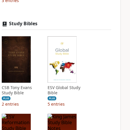
3
entries
Study Bibles
CSB Tony Evans
ESV Global Study
Study Bible
Bible
PLUS
PLUS
2
entries
5
entries