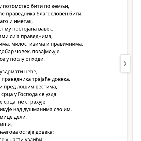
 потомство бити по земљи,
ће праведника благословен бити.
аго и иметак,
т му постојана вавек.
тами сија праведнима,
има, милостивима и правичнима.
добар човек, позајмљује,
се у послу опходи.
 уздрмати неће,
 праведника трајаће довека.
и пред лошим вестима,
срца у Господа се узда.
 срца, не страхује
ликује над душманима својим.
мице дели,
тињи,
његова остаје довека;
се у части уздићи.