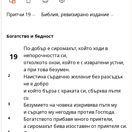
Притчи 19
Библия, ревизирано издание
Богатство и бедност
По-добър е сиромахът, който ходи в
19
непорочността си,
отколкото онзи, който е с извратени устни,
а при това безумен.
2
Наистина сърдечно
желание
без разсъдък
не е добро
и който бърза с краката си, сбърква
пътя
си.
3
Безумието на човека изкривява пътя му
и сърцето му негодува против
Господа
.
4
Богатството прибавя много приятели,
а сиромахът бива изоставен от приятеля си.