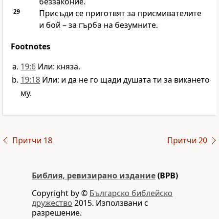
беззаконие.
29
Присъди се приготвят за присмивателите
и бой – за гърба на безумните.
Footnotes
19:6
Или: княза.
19:18
Или: и да не го щади душата ти за викането
му.
Притчи 18
Притчи 20
Библия, ревизирано издание
(BPB)
Copyright by ©
Българско библейско
дружество
2015. Използвани с
разрешение.