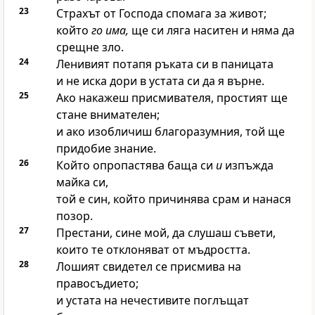
23
Страхът от
Господа
спомага за живот;
който
го има,
ще си ляга наситен и няма да
срещне зло.
24
Ленивият потапя ръката си в паницата
и не иска дори в устата си да я върне.
25
Ако накажеш присмивателя, простият ще
стане внимателен;
и ако изобличиш благоразумния, той ще
придобие знание.
26
Който опропастява баща си
и
изпъжда
майка си,
той е син, който причинява срам и нанася
позор.
27
Престани, сине мой, да слушаш съвети,
които те отклоняват от мъдростта.
28
Лошият свидетел се присмива на
правосъдието;
и устата на нечестивите поглъщат