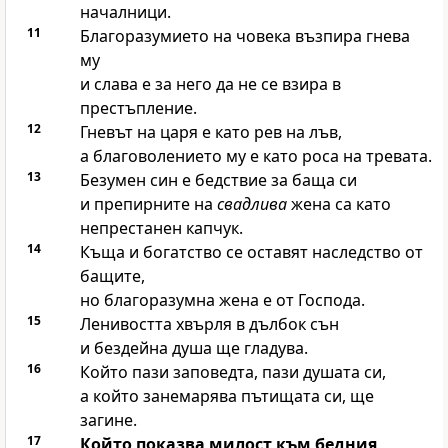
началници.
11
Благоразумието на човека възпира гнева
му
и слава е за него да не се взира в
престъпление.
12
Гневът на царя е като рев на лъв,
а благоволението му е като роса на тревата.
13
Безумен син е бедствие за баща си
и препирните на
свадлива
жена са като
непрестанен капчук.
14
Къща и богатство се оставят наследство от
бащите,
но благоразумна жена е от
Господа
.
15
Ленивостта хвърля в дълбок сън
и бездейна душа ще гладува.
16
Който пази заповедта, пази душата си,
а който занемарява пътищата си, ще
загине.
17
Който показва милост към бедния,