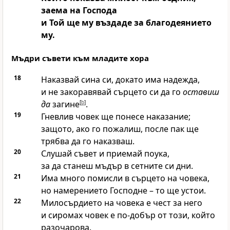
заема на
Господа
и Той ще му въздаде за благодеянието
му.
Мъдри съвети към младите хора
18
Наказвай сина си, докато има надежда,
и не закоравявай сърцето си да го
оставиш
да
загине
[
b
]
.
19
Гневлив човек ще понесе наказание;
защото, ако го пожалиш, после пак ще
трябва да го наказваш.
20
Слушай съвет и приемай поука,
за да станеш мъдър в сетните си дни.
21
Има много помисли в сърцето на човека,
но намерението
Господне
– то ще устои.
22
Милосърдието на човека е чест за него
и сиромах човек е по-добър от този, който
разочарова.