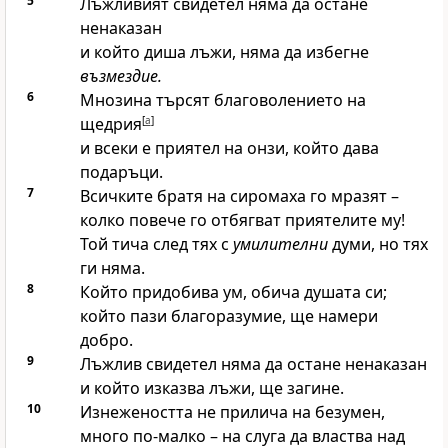
5
Лъжливият свидетел няма да остане
ненаказан
и който диша лъжи, няма да избегне
възмездие.
6
Мнозина търсят благоволението на
щедрия
[
a
]
и всеки е приятел на онзи, който дава
подаръци.
7
Всичките братя на сиромаха го мразят –
колко повече го отбягват приятелите му!
Той тича след тях с
умилителни
думи, но тях
ги няма.
8
Който придобива ум, обича душата си;
който пази благоразумие, ще намери
добро.
9
Лъжлив свидетел няма да остане ненаказан
и който изказва лъжи, ще загине.
10
Изнежеността не прилича на безумен,
много по-малко – на слуга да властва над