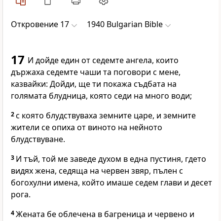
Откровение 17
1940 Bulgarian Bible
17
И дойде един от седемте ангела, които
държаха седемте чаши та поговори с мене,
казвайки: Дойди, ще ти покажа съдбата на
голямата блудница, която седи на много води;
2
с която блудствуваха земните царе, и земните
жители се опиха от виното на нейното
блудствуване.
3
И тъй, той ме заведе духом в една пустиня, гдето
видях жена, седяща на червен звяр, пълен с
богохулни имена, който имаше седем глави и десет
рога.
4
Жената бе облечена в багреница и червено и