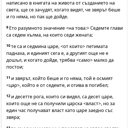
написано в книгата на живота от създанието на
света, ще се зачудят, когато видят, че звярът беше
и го няма, но пак ще дойде.
9
Ето разумното значение <на това:> Седемте глави
са седем хълма, на които седи жената;
10
те са и седмина царе, <от които> петимата
паднаха, и единият сега е, а другият още не е
дошъл, и когато дойде, трябва <само> малко да
постои;
11
и звярът, който беше и го няма, той е осмият
<цар>, който е от седемте, и отива в погибел;
12
и десетте рога, които си видял, са десет царе,
които още не са получили царска <власт>, но за
един час получават власт като царе заедно със
звяра;
13