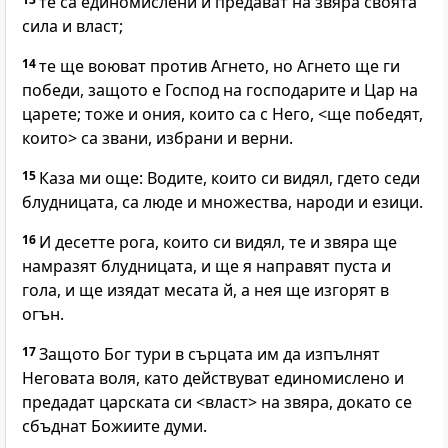
те са единомислени и предават на звяра своята
сила и власт;
14
те ще воюват против Агнето, но Агнето ще ги
победи, защото е Господ на господарите и Цар на
царете; тоже и ония, които са с Него, <ще победят,
които> са звани, избрани и верни.
15
Каза ми още: Водите, които си видял, гдето седи
блудницата, са люде и множества, народи и езици.
16
И десетте рога, които си видял, те и звяра ще
намразят блудницата, и ще я направят пуста и
гола, и ще изядат месата й, а нея ще изгорят в
огън.
17
Защото Бог тури в сърцата им да изпълнят
Неговата воля, като действуват единомислено и
предадат царската си <власт> на звяра, докато се
сбъднат Божиите думи.