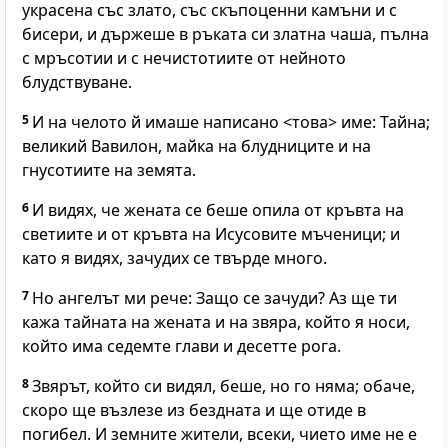
украсена със злато, със скъпоценни камъни и с
бисери, и държеше в ръката си златна чаша, пълна
с мръсотии и с нечистотиите от нейното
блудствуване.
5
И на челото й имаше написано <това> име: Тайна;
великий Вавилон, майка на блудниците и на
гнусотиите на земята.
6
И видях, че жената се беше опила от кръвта на
светиите и от кръвта на Исусовите мъченици; и
като я видях, зачудих се твърде много.
7
Но ангелът ми рече: Защо се зачуди? Аз ще ти
кажа тайната на жената и на звяра, който я носи,
който има седемте глави и десетте рога.
8
Звярът, който си видял, беше, но го няма; обаче,
скоро ще възлезе из бездната и ще отиде в
погибел. И земните жители, всеки, чието име не е