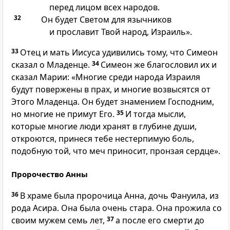
перед лицом всех народов.
32
Он будет Светом для язычников
и прославит Твой народ, Израиль».
33
Отец и мать Иисуса удивились тому, что Симеон
сказал о Младенце.
34
Симеон же благословил их и
сказал Марии: «Многие среди народа Израиля
будут повержены в прах, и многие возвысятся от
Этого Младенца. Он будет знамением Господним,
но многие не примут Его.
35
И тогда мысли,
которые многие люди хранят в глубине души,
откроются, принеся тебе нестерпимую боль,
подобную той, что меч приносит, пронзая сердце».
Пророчество Анны
36
В храме была пророчица Анна, дочь Фануила, из
рода Асира. Она была очень стара. Она прожила со
своим мужем семь лет,
37
а после его смерти до