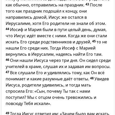
как обычно, отправились на праздник.
43
После
того как праздник подошёл к концу, они
направились домой, Иисус же остался в
Иерусалиме, хотя Его родители не знали об этом.
44
Иосиф и Мария были в пути целый день, думая,
что Иисус идёт вместе с ними. Когда же они стали
искать Его среди родственников и друзей,
45
то не
нашли Его среди них. Тогда Иосиф с Марией
вернулись в Иерусалим, надеясь найти Его там.
46
Они нашли Иисуса через три дня. Он сидел среди
учителей в храме, слушая их и задавая им вопросы.
47
Все слушали Его и удивлялись тому, как Он всё
понимает и какие разумные даёт ответы.
48
Увидев
Иисуса, родители удивились, и тогда мать
спросила Его: «Сын, почему Ты так с нами
поступил? Мы с отцом очень тревожились и
повсюду Тебя искали».
49
Тогда Иисус ответил им: «Зачем было вам искать