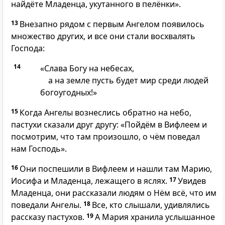
найдёте Младенца, укутанного в пелёнки».
13
Внезапно рядом с первым Ангелом появилось
множество других, и все они стали восхвалять
Господа:
14
«Слава Богу на небесах,
а на земле пусть будет мир среди людей
богоугодных!»
15
Когда Ангелы вознеслись обратно на небо,
пастухи сказали друг другу: «Пойдём в Вифлеем и
посмотрим, что там произошло, о чём поведал
нам Господь».
16
Они поспешили в Вифлеем и нашли там Марию,
Иосифа и Младенца, лежащего в яслях.
17
Увидев
Младенца, они рассказали людям о Нём всё, что им
поведали Ангелы.
18
Все, кто слышали, удивлялись
рассказу пастухов.
19
А Мария хранила услышанное