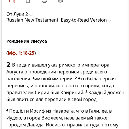
От Луки 2
Russian New Testament: Easy-to-Read Version
Рождение Иисуса
(
Мф. 1:18-25
)
2
В те дни вышел указ римского императора
Августа о проведении переписи среди всего
населения Римской империи.
2
Это была первая
перепись, и проводилась она в то время, когда
правителем Сирии был Квириний.
3
Каждый должен
был явиться для переписи в свой город.
4
Пошёл и Иосиф из Назарета, что в Галилее, в
Иудею, в город Вифлеем, называемый также
городом Давида. Иосиф отправился туда, потому