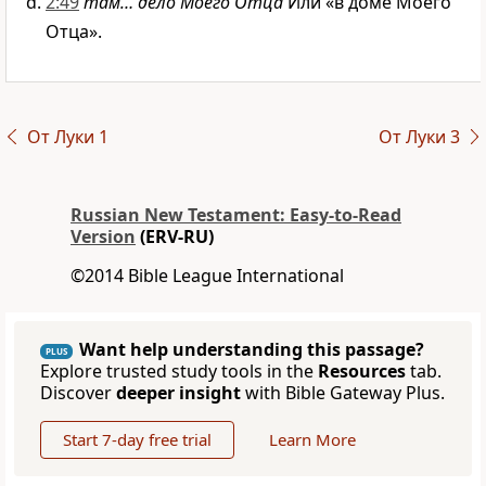
2:49
там… дело Моего Отца
Или «в доме Моего
Отца».
От Луки 1
От Луки 3
Russian New Testament: Easy-to-Read
Version
(ERV-RU)
©2014 Bible League International
Want help understanding this passage?
PLUS
Explore trusted study tools in the
Resources
tab.
Discover
deeper insight
with Bible Gateway Plus.
Start 7-day free trial
Learn More