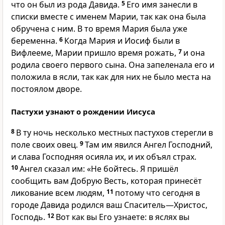
что он был из рода Давида.
5
Его имя занесли в
списки вместе с именем Марии, так как она была
обручена с ним. В то время Мария была уже
беременна.
6
Когда Мария и Иосиф были в
Вифлееме, Марии пришло время рожать,
7
и она
родила своего первого сына. Она запеленала его и
положила в ясли, так как для них не было места на
постоялом дворе.
Пастухи узнают о рождении Иисуса
8
В ту ночь несколько местных пастухов стерегли в
поле своих овец.
9
Там им явился Ангел Господний,
и слава Господняя осияла их, и их объял страх.
10
Ангел сказал им: «Не бойтесь. Я пришёл
сообщить вам Добрую Весть, которая принесёт
ликование всем людям,
11
потому что сегодня в
городе Давида родился ваш Спаситель—Христос,
Господь.
12
Вот как вы Его узнаете: в яслях вы