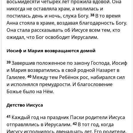
восьмидесяти четырёх лет прожила вдовой. Она
никогда не оставляла храм, а молилась и
постилась день и ночь, служа Богу.
38
В то время
Анна стояла в храме, воздавая благодарность Богу.
Она стала рассказывать об Иисусе всем тем, кто
ожидал, что Бог освободит Иерусалим.
Иосиф и Мария возвращаются домой
39
Завершив положенное по закону Господа, Иосиф
и Мария возвратились в свой родной Назарет в
Галилее.
40
Между тем Ребёнок рос, набирался сил
и исполнялся премудрости. И благословение
Божье было на Нём.
Детство Иисуса
41
Каждый год на праздник Пасхи родители Иисуса
отправлялись в Иерусалим.
42
В тот год, когда
Иисусу исполнилось двенадцать лет, Его родители,