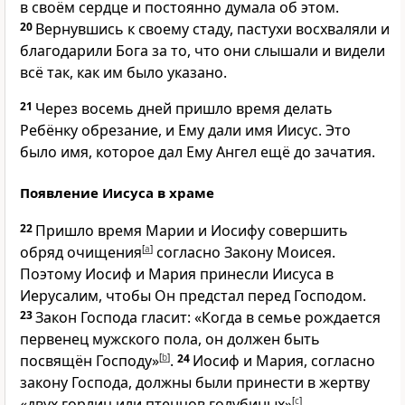
в своём сердце и постоянно думала об этом.
20
Вернувшись к своему стаду, пастухи восхваляли и
благодарили Бога за то, что они слышали и видели
всё так, как им было указано.
21
Через восемь дней пришло время делать
Ребёнку обрезание, и Ему дали имя Иисус. Это
было имя, которое дал Ему Ангел ещё до зачатия.
Появление Иисуса в храме
22
Пришло время Марии и Иосифу совершить
обряд очищения
[
a
]
согласно Закону Моисея.
Поэтому Иосиф и Мария принесли Иисуса в
Иерусалим, чтобы Он предстал перед Господом.
23
Закон Господа гласит: «Когда в семье рождается
первенец мужского пола, он должен быть
посвящён Господу»
[
b
]
.
24
Иосиф и Мария, согласно
закону Господа, должны были принести в жертву
«двух горлиц или птенцов голубиных»
[
c
]
.