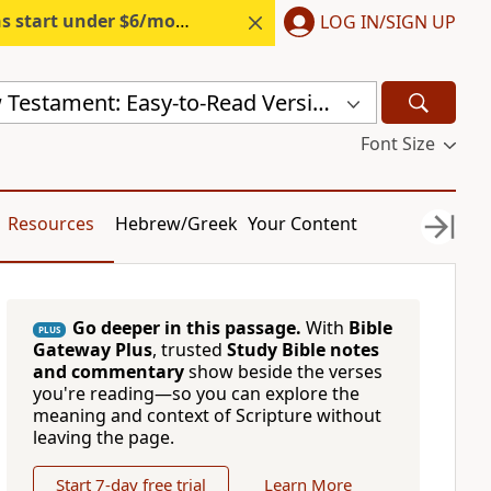
s start under $6/month.
Start free.
LOG IN/SIGN UP
Serbian New Testament: Easy-to-Read Version (ERV-SR)
Font Size
Resources
Hebrew/Greek
Your Content
Go deeper in this passage.
With
Bible
PLUS
Gateway Plus
, trusted
Study Bible notes
and commentary
show beside the verses
you're reading—so you can explore the
meaning and context of Scripture without
leaving the page.
Start 7-day free trial
Learn More