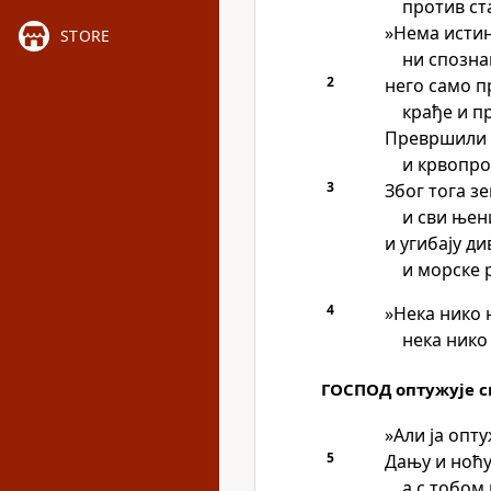
против ст
»Нема истин
STORE
ни спозна
2
него само п
крађе и п
Превршили с
и крвопро
3
Због тога зе
и сви њен
и угибају д
и морске 
4
»Нека нико 
нека нико 
ГОСПОД оптужује 
»Али ја опт
5
Дању и ноћу
а с тобом