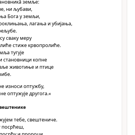
ановникâ земље:
е, ни љубави,
ња Бога у земљи,
роклињања, лагања и убијања,
рељубе.
у сваку меру
лиће стиже крвопролиће.
мља тугује
и становници копне
ивље животиње и птице
рибе.
не износи оптужбу,
не оптужује другога.«
свештенике
ужујем тебе, свештениче.
 посрћеш,
 посрћу и пророци.