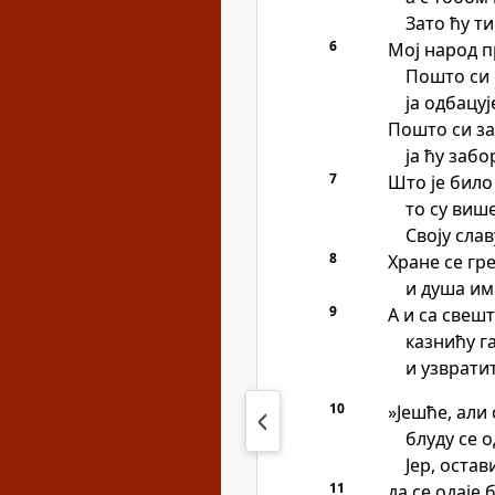
Зато ћу ти
6
Мој народ п
Пошто си 
ја одбацу
Пошто си за
ја ћу забо
7
Што је било
то су виш
Своју сла
8
Хране се гр
и душа им
9
А и са свеш
казнићу г
и узврати
10
»Јешће, али 
блуду се 
Јер, оста
11
да се одаје 