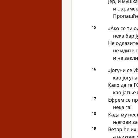
Јер, и мушк
и с храмс
Пропашће 
15
»Ако се ти о
нека бар Ј
Не одлазите 
не идите г
и не закл
16
»Јогуни се 
као јогуна
Како да га 
као јагње
17
Ефрем се п
нека га!
18
Када му нес
његови за
19
Ветар ће их
а њихове 