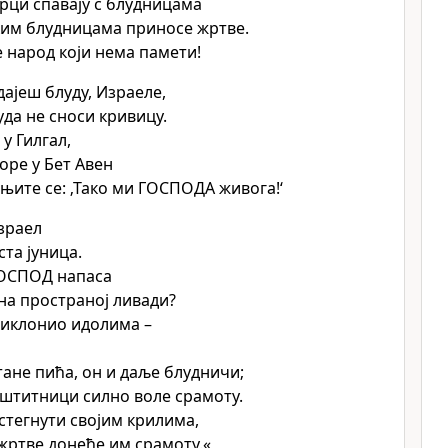
арци спавају с блудницама
ким блудницама приносе жртве.
народ који нема памети!
дајеш блуду, Израеле,
уда не сноси кривицу.
у Гилгал,
оре у Бет Авен
ињите се: ‚Тако ми ГОСПОДА живога!‘
Израел
ста јуница.
ГОСПОД напаса
 на пространој ливади?
риклонио идолима –
тане пића, он и даље блудничи;
штитници силно воле срамоту.
 стегнути својим крилима,
жртве донеће им срамоту.«