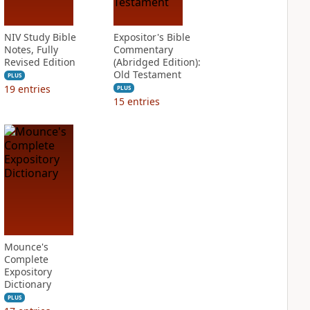
NIV Study Bible
Expositor's Bible
Notes, Fully
Commentary
Revised Edition
(Abridged Edition):
Old Testament
PLUS
19
entries
PLUS
15
entries
Mounce's
Complete
Expository
Dictionary
PLUS