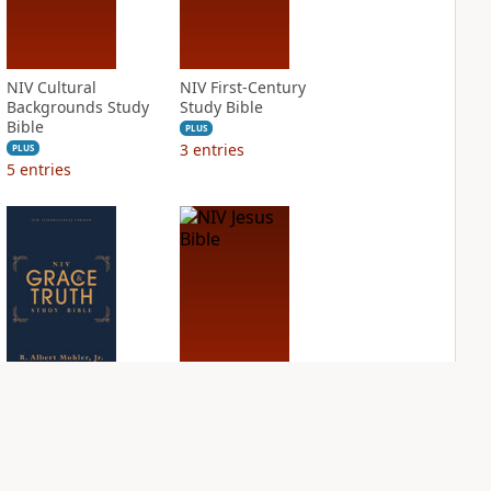
NIV Cultural
NIV First-Century
Backgrounds Study
Study Bible
Bible
PLUS
3
entries
PLUS
5
entries
NIV Grace and
NIV Jesus Bible
Truth Study Bible
PLUS
2
entries
PLUS
4
entries