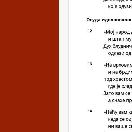
које одуз
Осуда идолопокло
12
»Мој народ 
и штап му
Дух блуднич
одлази од 
13
»На врховим
и на брди
под храстом
где је хла
Зато вам се
а снахе п
14
»Нећу вам 
када се о
ни ваше с