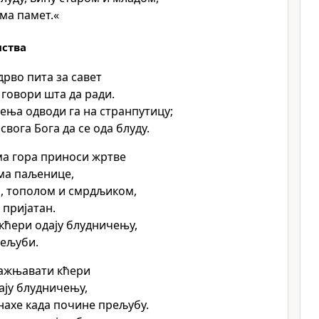
има памет.«
нства
дрво пита за савет
 говори шта да ради.
ења одводи га на странпутицу;
свога Бога да се ода блуду.
а гора приноси жртве
ма паљенице,
, тополом и смрдљиком,
д пријатан.
 кћери одају блудничењу,
рељуби.
кажњавати кћери
дају блудничењу,
нахе када почине прељубу.