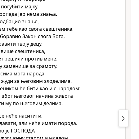
 погубити мајку.
ропада јер нема знања.
одбацио знање,
јем тебе као свога свештеника.
боравио Закон свога Бога,
равити твоју децу.
 више свештеника,
е грешили против мене.
ву заменише за срамоту.
есима мога народа
 жуди за његовим злоделима.
теником ће бити као и с народом:
а због његовог начина живота
ти му по његовим делима.
се неће наситити,
одавати, али неће имати порода.
вио је ГОСПОДА
блуду, вину старом и младом,