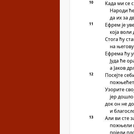
10
Када ми се с
Народи ће
да их за д
11
Ефрем је ув
која воли
Стога ћу ст
на његову
Ефрема ћу у
Јуда ће ор
а Јаков др
12
Посејте себ
пожњећет
Узорите сво
јер дошло
док он не д
и благосл
13
Али ви сте 
пожњели и
појели пл