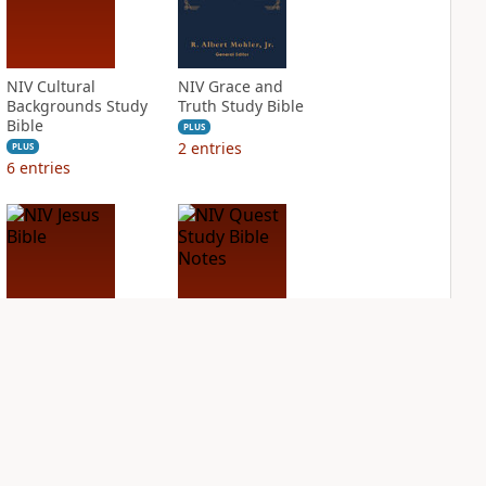
NIV Cultural
NIV Grace and
Backgrounds Study
Truth Study Bible
Bible
PLUS
2
entries
PLUS
6
entries
NIV Jesus Bible
NIV Quest Study
Bible Notes
PLUS
2
entries
PLUS
6
entries