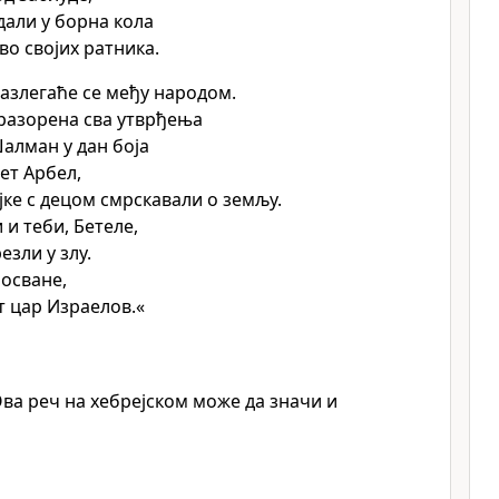
здали у борна кола
во својих ратника.
разлегаће се међу народом.
разорена сва утврђења
Шалман у дан боја
ет Арбел,
ајке с децом смрскавали о земљу.
 и теби, Бетеле,
резли у злу.
 осване,
т цар Израелов.«
ва реч на хебрејском може да значи и