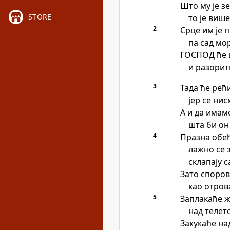
Што му је з
STORE
то је виш
2
Срце им је 
па сад мор
ГОСПОД ће 
и разорит
3
Тада ће рећ
јер се ни
А и да имам
шта би он
4
Празна обе
лажно се 
склапају с
Зато споров
као отров
5
Заплакаће 
над телет
Закукаће на