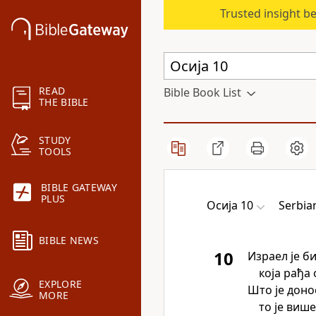
Trusted insight b
READ
Bible Book List
THE BIBLE
STUDY
TOOLS
BIBLE GATEWAY
PLUS
Осија 10
Serbia
BIBLE NEWS
10
Израел је б
која рађа
EXPLORE
Што је доно
MORE
то је виш