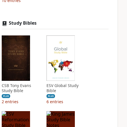
10
entries
Study Bibles
CSB Tony Evans
ESV Global Study
Study Bible
Bible
PLUS
PLUS
2
entries
6
entries