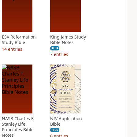
ESV Reformation
King James Study
Study Bible
Bible Notes
14
entries
PLUS
7
entries
NASB Charles F.
NIV Application
Stanley Life
Bible
Principles Bible
PLUS
Notes
8
entries