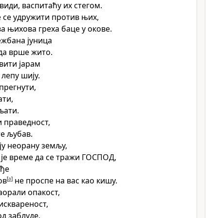
види, васпитаћу их стегом.
 се удружити против њих,
ва њихова греха баце у окове.
ежбана јуница
 да врше жито.
авити јарам
 лепу шију.
прегнути,
ати,
љати.
и праведност,
е љубав.
ју неорану земљу,
 је време да се тражи ГОСПОД,
ође
ов
[
a
]
не проспе на вас као кишу.
заорали опакост,
сквареност,
од заблуде,