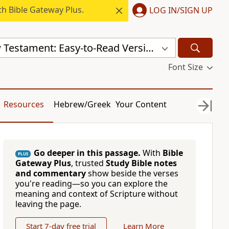
h Bible Gateway Plus.
LOG IN/SIGN UP
Serbian New Testament: Easy-to-Read Version (ERV-SR)
Font Size
Resources
Hebrew/Greek
Your Content
Go deeper in this passage.
With
Bible
PLUS
Gateway Plus
, trusted
Study Bible notes
and commentary
show beside the verses
you're reading—so you can explore the
meaning and context of Scripture without
leaving the page.
Start 7-day free trial
Learn More