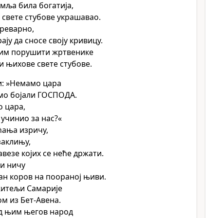
емља била богатија,
е свете стубове украшавао.
преварно,
ају да сносе своју кривицу.
им порушити жртвенике
и њихове свете стубове.
и: »Немамо цара
смо бојали ГОСПОДА.
о цара,
 учинио за нас?«
ћања изричу,
заклињу,
авезе којих се неће држати.
и ничу
ан коров на поораној њиви.
житељи Самарије
ом из Бет-Авена.
д њим његов народ