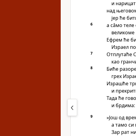
и нарица
над његовом
јер ће бит
6
а сâмо теле 
великоме 
Ефрем ће б
Израел по
7
Отплутаће С
као гранч
8
Биће разоре
грех Изра
Израшће тр
и прекрит
Тада ће гов
и брдима:
9
»Још од вре
а тамо си 
Зар рат ни