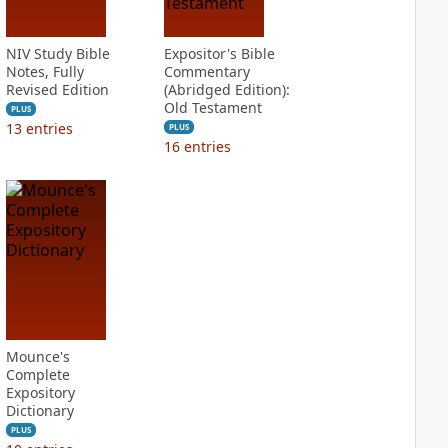
NIV Study Bible
Expositor's Bible
Notes, Fully
Commentary
Revised Edition
(Abridged Edition):
Old Testament
PLUS
13
entries
PLUS
16
entries
Mounce's
Complete
Expository
Dictionary
PLUS