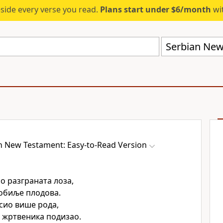
eside every verse you read.
Plans start under $6/month
wit
n New Testament: Easy-to-Read Version
ио разграната лоза,
 обиље плодова.
сио више рода,
е жртвеника подизао.