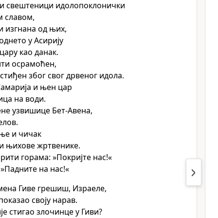
ти свештеници идолопоклонички
 славом,
и изгнана од њих,
однето у Асирију
цару као данак.
ити осрамоћен,
стиђен због свог дрвеног идола.
амарија и њен цар
ица на води.
не узвишице Бет-Авена,
елов.
ње и чичак
и њихове жртвенике.
орити горама: »Покријте нас!«
 »Падните на нас!«
мена Гиве грешиш, Израеле,
показао своју нарав.
је стигао злочинце у Гиви?