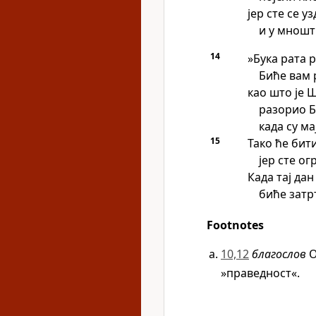
јер сте се у
и у мношт
14
»Бука рата 
Биће вам 
као што је 
разорио Б
када су м
15
Тако ће бити
јер сте ог
Када тај дан
биће затр
Footnotes
10,12
благослов
О
»праведност«.