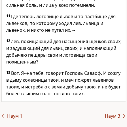
сильная боль, и лица у всех потемнели.
11
Где теперь логовище львов и то пастбище для
львенков, по которому ходил лев, львица и
львенок, и никто не пугал их, --
12
лев, похищающий для насыщения щенков своих,
и задушающий для львиц своих, и наполняющий
добычею пещеры свои и логовища свои
похищенным?
13
Вот, Я--на тебя! говорит Господь Саваоф. И сожгу
в дыму колесницы твои, и меч пожрет львенков
твоих, и истреблю с земли добычу твою, и не будет
более слышим голос послов твоих.
Наум 1
Наум 3