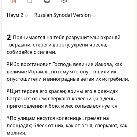
Наум 2
Russian Synodal Version
2
Поднимается на тебя разрушитель: охраняй
твердыни, стереги дорогу, укрепи чресла,
собирайся с силами.
2
Ибо восстановит Господь величие Иакова, как
величие Израиля, потому что опустошили их
опустошители и виноградные ветви их истребили.
3
Щит героев его красен; воины его в одеждах
багряных; огнем сверкают колесницы в день
приготовления к бою, и лес копьев волнуется.
4
По улицам несутся колесницы, гремят на
площадях; блеск от них, как от огня; сверкают, как
молния.