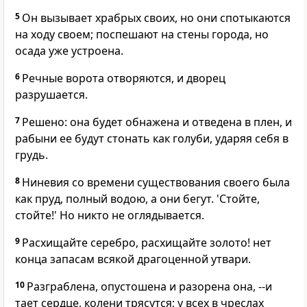
5
Он вызывает храбрых своих, но они спотыкаются
на ходу своем; поспешают на стены города, но
осада уже устроена.
6
Речные ворота отворяются, и дворец
разрушается.
7
Решено: она будет обнажена и отведена в плен, и
рабыни ее будут стонать как голуби, ударяя себя в
грудь.
8
Ниневия со времени существования своего была
как пруд, полный водою, а они бегут. 'Стойте,
стойте!' Но никто не оглядывается.
9
Расхищайте серебро, расхищайте золото! нет
конца запасам всякой драгоценной утвари.
10
Разграблена, опустошена и разорена она, --и
тает сердце, колени трясутся; у всех в чреслах