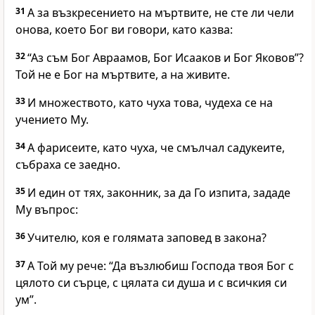
31
А за възкресението на мъртвите, не сте ли чели
онова, което Бог ви говори, като казва:
32
“Аз съм Бог Авраамов, Бог Исааков и Бог Яковов”?
Той не е Бог на мъртвите, а на живите.
33
И множеството, като чуха това, чудеха се на
учението Му.
34
А фарисеите, като чуха, че смълчал садукеите,
събраха се заедно.
35
И един от тях, законник, за да Го изпита, зададе
Му въпрос:
36
Учителю, коя е голямата заповед в закона?
37
А Той му рече: “Да възлюбиш Господа твоя Бог с
цялото си сърце, с цялата си душа и с всичкия си
ум”.