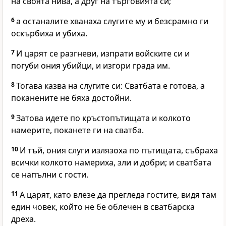
на своята нива, а друг на търговията си;
6
а останалите хванаха слугите му и безсрамно ги
оскърбиха и убиха.
7
И царят се разгневи, изпрати войските си и
погуби ония убийци, и изгори града им.
8
Тогава казва на слугите си: Сватбата е готова, а
поканените не бяха достойни.
9
Затова идете по кръстопътищата и колкото
намерите, поканете ги на сватба.
10
И тъй, ония слуги излязоха по пътищата, събраха
всички колкото намериха, зли и добри; и сватбата
се напълни с гости.
11
А царят, като влезе да прегледа гостите, видя там
един човек, който не бе облечен в сватбарска
дреха.