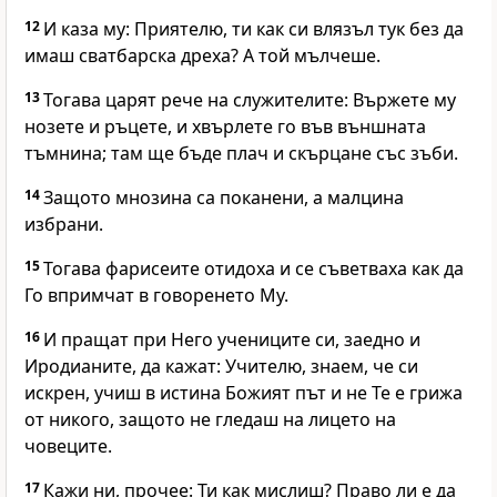
12
И каза му: Приятелю, ти как си влязъл тук без да
имаш сватбарска дреха? А той мълчеше.
13
Тогава царят рече на служителите: Вържете му
нозете и ръцете, и хвърлете го във външната
тъмнина; там ще бъде плач и скърцане със зъби.
14
Защото мнозина са поканени, а малцина
избрани.
15
Тогава фарисеите отидоха и се съветваха как да
Го впримчат в говоренето Му.
16
И пращат при Него учениците си, заедно и
Иродианите, да кажат: Учителю, знаем, че си
искрен, учиш в истина Божият път и не Те е грижа
от никого, защото не гледаш на лицето на
човеците.
17
Кажи ни, прочее: Ти как мислиш? Право ли е да