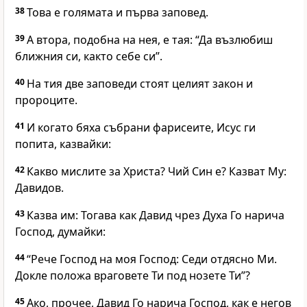
38
Това е голямата и първа заповед.
39
А втора, подобна на нея, е тая: “Да възлюбиш
ближния си, както себе си”.
40
На тия две заповеди стоят целият закон и
пророците.
41
И когато бяха събрани фарисеите, Исус ги
попита, казвайки:
42
Какво мислите за Христа? Чий Син е? Казват Му:
Давидов.
43
Казва им: Тогава как Давид чрез Духа Го нарича
Господ, думайки:
44
“Рече Господ на моя Господ: Седи отдясно Ми.
Докле положа враговете Ти под нозете Ти”?
45
Ако, прочее, Давид Го нарича Господ, как е негов