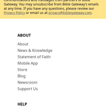
Gateway. You may unsubscribe from Bible Gateway’s emails
at any time. If you have any questions, please review our
Privacy Policy
or email us at
privacy@biblegateway.com
.
ABOUT
About
News & Knowledge
Statement of Faith
Mobile App
Store
Blog
Newsroom
Support Us
HELP