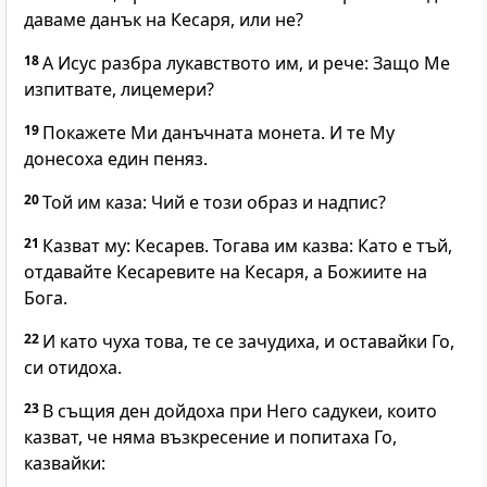
даваме данък на Кесаря, или не?
18
А Исус разбра лукавството им, и рече: Защо Ме
изпитвате, лицемери?
19
Покажете Ми данъчната монета. И те Му
донесоха един пеняз.
20
Той им каза: Чий е този образ и надпис?
21
Казват му: Кесарев. Тогава им казва: Като е тъй,
отдавайте Кесаревите на Кесаря, а Божиите на
Бога.
22
И като чуха това, те се зачудиха, и оставайки Го,
си отидоха.
23
В същия ден дойдоха при Него садукеи, които
казват, че няма възкресение и попитаха Го,
казвайки: