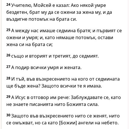
24
Учителю, Мойсей е казал: Ако някой умре
бездетен, брат му да се ожени за жена му, и да
въздигне потомък на брата си.
25
А между нас имаше седмина братя; и първият се
ожени и умря; и, като нямаше потомък, остави
жена си на брата си;
26
също и вторият и третият, до седмият.
27
А подир всички умря и жената.
28
И тъй, във възкресението на кого от седмината
ще бъде жена? Защото всички те я имаха.
29
А Исус в отговор им рече: Заблуждавате се, като
не знаете писанията нито Божията сила.
30
Защото във възкресението нито се женят, нито
се омъжват, но са като [Божии] ангели на небето.