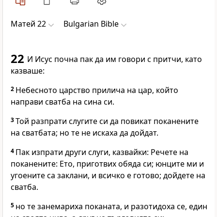
Матей 22
Bulgarian Bible
22
И Исус почна пак да им говори с притчи, като
казваше:
2
Небесното царство прилича на цар, който
направи сватба на сина си.
3
Той разпрати слугите си да повикат поканените
на сватбата; но те не искаха да дойдат.
4
Пак изпрати други слуги, казвайки: Речете на
поканените: Ето, приготвих обяда си; юнците ми и
угоените са заклани, и всичко е готово; дойдете на
сватба.
5
но те занемариха поканата, и разотидоха се, един