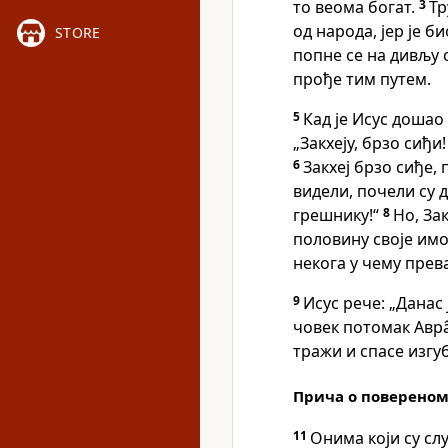
то веома богат.
3
Тр
од народа, јер је б
STORE
попне се на дивљу с
прође тим путем.
5
Кад је Исус дошао 
„Закхеју, брзо сиђи!
6
Закхеј брзо сиђе,
видели, почели су д
грешнику!“
8
Но, Зак
половину своје им
некога у чему прев
9
Исус рече: „Данас 
човек потомак Авра
тражи и спасе изгу
Прича о повереном
11
Онима који су сл