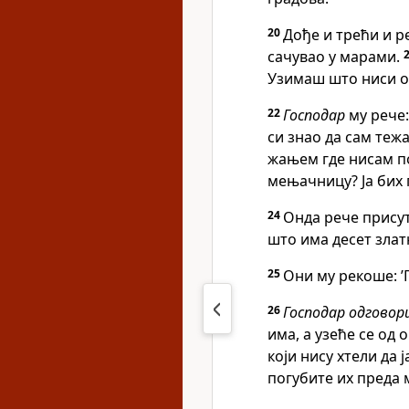
20
Дође и трећи и ре
сачувао у марами.
Узимаш што ниси ос
22
Господар
му рече:
си знао да сам теж
жањем где нисам п
мењачницу? Ја бих 
24
Онда рече присут
што има десет злат
25
Они му рекоше: ’Г
26
Господар одговор
има, а узеће се од 
који нису хтели да
погубите их преда 