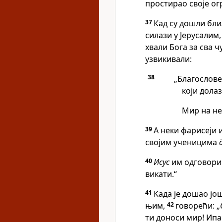
простирао своје огр
37
Кад су дошли бли
силази у Јерусалим
хвали Бога за сва ч
узвикивали:
38
„Благослов
који дола
Мир на не
39
А неки фарисеји 
својим ученицима
40
Исус
им одговори:
викати.“
41
Када је дошао још
њим,
42
говорећи: „
ти доноси мир! Ипа