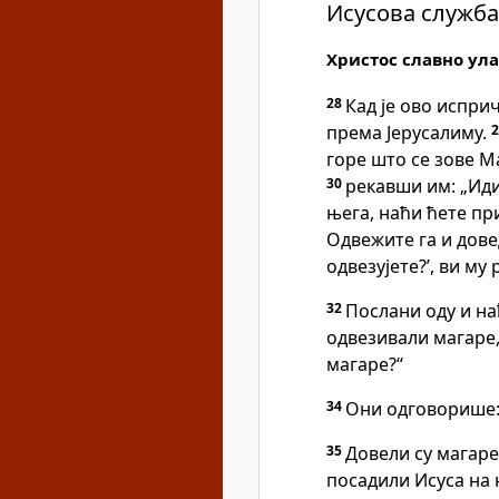
Исусова служба
Христос славно ула
28
Кад је ово испри
према Јерусалиму.
горе што се зове Ма
30
рекавши им: „Идит
њега, наћи ћете при
Одвежите га и дове
одвезујете?’, ви му 
32
Послани оду и на
одвезивали магаре,
магаре?“
34
Они одговорише: 
35
Довели су магаре
посадили Исуса на