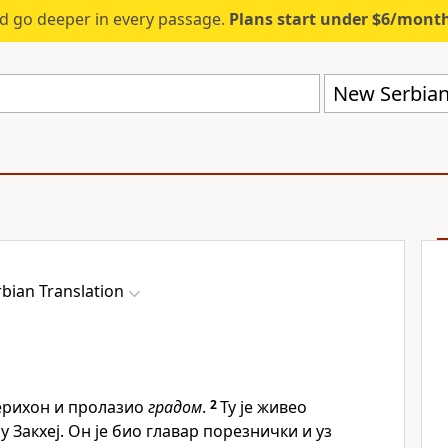
d go deeper in every passage.
Plans start under $6/mont
New Serbian
bian Translation
Јерихон и пролазио
градом
.
2
Ту је живео
 Закхеј. Он је био главар порезнички и уз