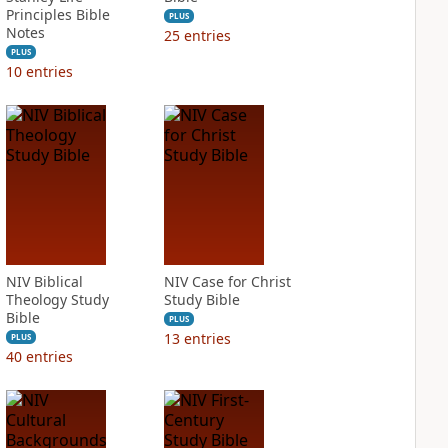
Principles Bible
PLUS
Notes
25
entries
PLUS
10
entries
NIV Biblical
NIV Case for Christ
Theology Study
Study Bible
Bible
PLUS
13
entries
PLUS
40
entries