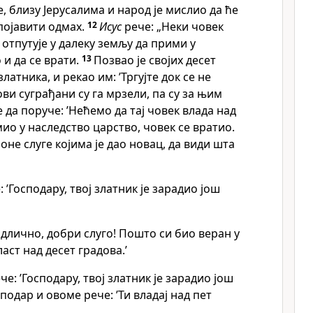
е, близу Јерусалима и народ је мислио да ће
појавити одмах.
12
Исус
рече: „Неки човек
отпутује у далеку земљу да прими у
 и да се врати.
13
Позвао је својих десет
златника, и рекао им: ’Тргујте док се не
ви суграђани су га мрзели, па су за њим
 да поруче: ’Нећемо да тај човек влада над
мио у наследство царство, човек се вратио.
оне слуге којима је дао новац, да види шта
 ’Господару, твој златник је зарадио још
Одлично, добри слуго! Пошто си био веран у
аст над десет градова.’
че: ’Господару, твој златник је зарадио још
подар и овоме рече: ’Ти владај над пет