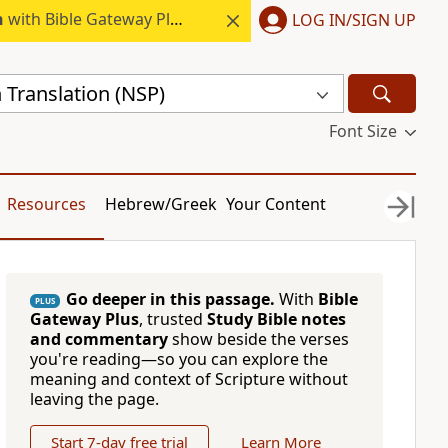
h
with Bible Gateway Plus.
LOG IN/SIGN UP
 Translation (NSP)
Font Size
Resources
Hebrew/Greek
Your Content
Go deeper in this passage.
With
Bible
PLUS
Gateway Plus
, trusted
Study Bible notes
and commentary
show beside the verses
you're reading—so you can explore the
meaning and context of Scripture without
leaving the page.
Start 7-day free trial
Learn More