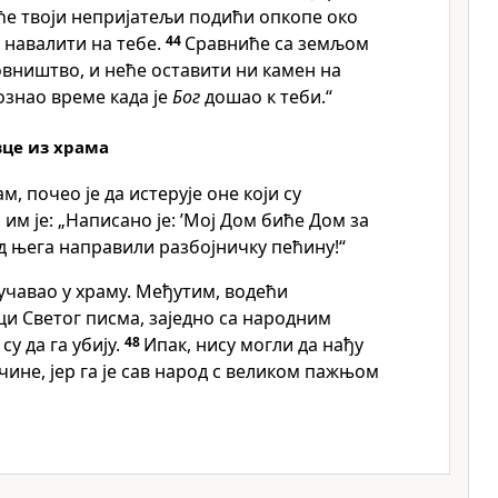
 ће твоји непријатељи подићи опкопе око
и навалити на тебе.
44
Сравниће са земљом
новништво, и неће оставити ни камен на
ознао време када је
Бог
дошао к теби.“
вце из храма
ам, почео је да истерује оне који су
 им је: „Написано је: ’Мој Дом биће Дом за
 од њега направили разбојничку пећину!“
оучавао у храму. Међутим, водећи
и Светог писма, заједно са народним
су да га убију.
48
Ипак, нису могли да нађу
чине, јер га је сав народ с великом пажњом