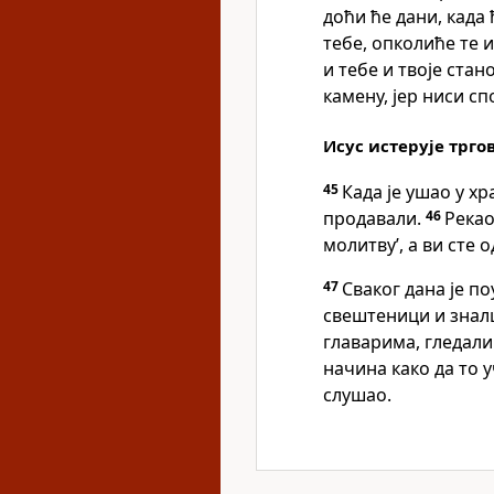
доћи ће дани, када
тебе, опколиће те 
и тебе и твоје ста
камену, јер ниси сп
Исус истерује трго
45
Када је ушао у хр
продавали.
46
Рекао
молитву’, а ви сте
47
Сваког дана је п
свештеници и зналц
главарима, гледали 
начина како да то у
слушао.