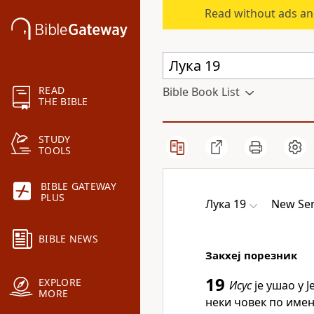
Read without ads an
READ
Bible Book List
THE BIBLE
STUDY
TOOLS
BIBLE GATEWAY
PLUS
Лука 19
New Ser
BIBLE NEWS
Закхеј порезник
19
EXPLORE
Исус
је ушао у 
MORE
неки човек по имену