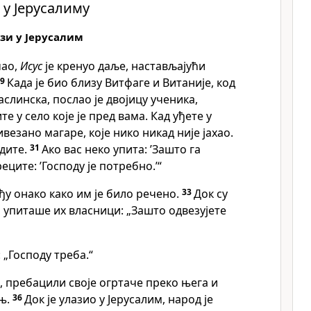
 у Јерусалиму
зи у Јерусалим
чао,
Исус
је кренуо даље, настављајући
29
Када је био близу Витфаге и Витаније, код
слинска, послао је двојицу ученика,
е у село које је пред вама. Кад уђете у
везано магаре, које нико никад није јахао.
дите.
31
Ако вас неко упита: ’Зашто га
реците: ’Господу је потребно.’“
ђу онако како им је било речено.
33
Док су
 упиташе их власници: „Зашто одвезујете
„Господу треба.“
, пребацили своје огртаче преко њега и
 њ.
36
Док је улазио у Јерусалим, народ је