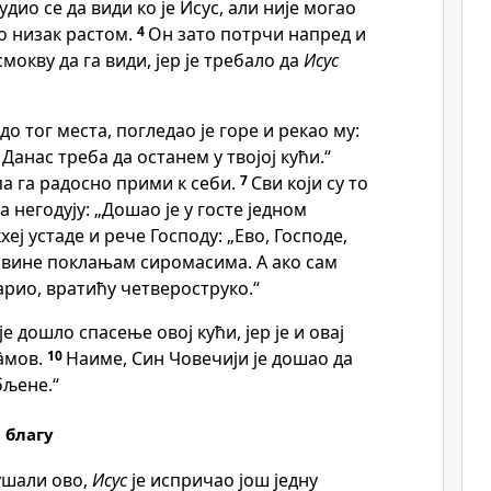
удио се да види ко је Исус, али није могао
ио низак растом.
4
Он зато потрчи напред и
мокву да га види, јер је требало да
Исус
до тог места, погледао је горе и рекао му:
 Данас треба да останем у твојој кући.“
 па га радосно прими к себи.
7
Сви који су то
а негодују: „Дошао је у госте једном
хеј устаде и рече Господу: „Ево, Господе,
овине поклањам сиромасима. А ако сам
арио, вратићу четвероструко.“
је дошло спасење овој кући, јер је и овај
̂мов.
10
Наиме, Син Човечији је дошао да
бљене.“
 благу
ушали ово,
Исус
је испричао још једну