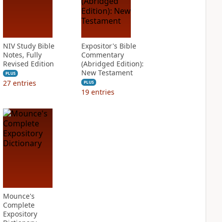
NIV Study Bible
Expositor's Bible
Notes, Fully
Commentary
Revised Edition
(Abridged Edition):
New Testament
PLUS
27
entries
PLUS
19
entries
Mounce's
Complete
Expository