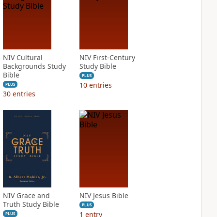
NIV Cultural
NIV First-Century
Backgrounds Study
Study Bible
Bible
PLUS
10
entries
PLUS
30
entries
NIV Grace and
NIV Jesus Bible
Truth Study Bible
PLUS
1
entry
PLUS