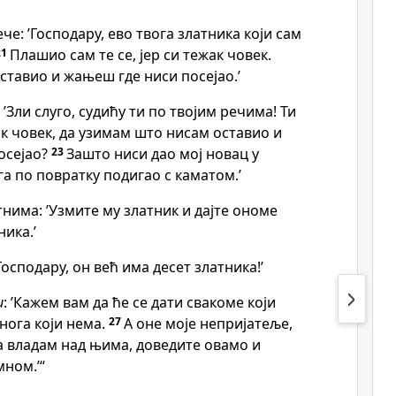
че: ’Господару, ево твога златника који сам
21
Плашио сам те се, јер си тежак човек.
тавио и жањеш где ниси посејао.’
 ’Зли слуго, судићу ти по твојим речима! Ти
ак човек, да узимам што нисам оставио и
осејао?
23
Зашто ниси дао мој новац у
га по повратку подигао с каматом.’
нима: ’Узмите му златник и дајте ономе
ника.’
осподару, он већ има десет златника!’
и
: ’Кажем вам да ће се дати свакоме који
онога који нема.
27
А оне моје непријатеље,
 ја владам над њима, доведите овамо и
мном.’“