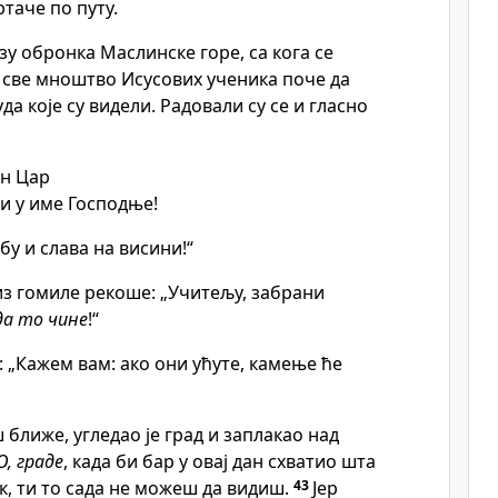
таче по путу.
зу обронка Маслинске горе, са кога се
, све мноштво Исусових ученика поче да
уда које су видели. Радовали су се и гласно
ен Цар
зи у име Господње!
бу и слава на висини!“
из гомиле рекоше: „Учитељу, забрани
да то чине
!“
 „Кажем вам: ако они ућуте, камење ће
 ближе, угледао је град и заплакао над
О, граде
, када би бар у овај дан схватио шта
к, ти то сада не можеш да видиш.
43
Јер