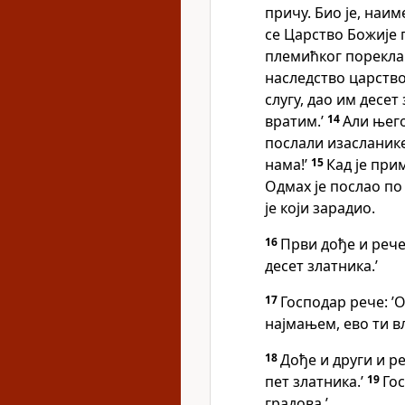
причу. Био је, наим
се Царство Божије 
племићког порекла 
наследство царство
слугу, дао им десет 
вратим.’
14
Али њего
послали изасланике
нама!’
15
Кад је при
Одмах је послао по 
је који зарадио.
16
Први дође и рече:
десет златника.’
17
Господар рече: ’
најмањем, ево ти вл
18
Дође и други и ре
пет златника.’
19
Гос
градова.’