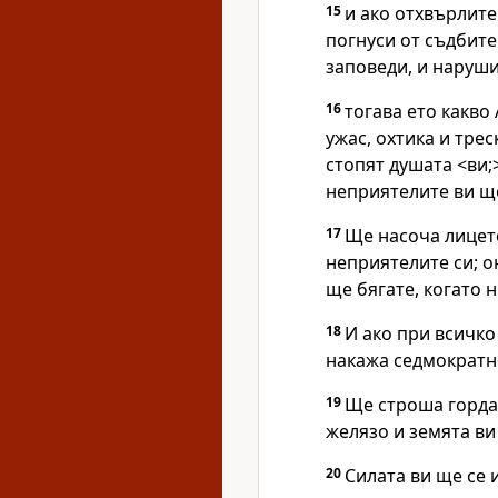
15
и ако отхвърлите
погнуси от съдбите
заповеди, и наруши
16
тогава ето какво
ужас, охтика и тре
стопят душата <ви;
неприятелите ви ще
17
Ще насоча лицето
неприятелите си; он
ще бягате, когато н
18
И ако при всичко
накажа седмократно
19
Ще строша гордат
желязо и земята ви
20
Силата ви ще се 