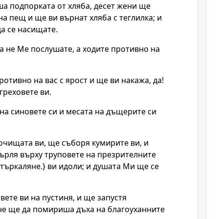
ша подпорката от хляба, десет жени ще
на пещ и ще ви върнат хляба с теглилка; и
да се насищате.
ва не Ме послушате, а ходите противно на
ротивно на вас с ярост и ще ви накажа, да!
греховете ви.
на синовете си и месата на дъщерите си
очищата ви, ще съборя кумирите ви, и
върля върху труповете на презрителните
 търкаляне.} ви идоли; и душата Ми ще се
ете ви на пустиня, и ще запустя
 не ще да помириша дъха на благоуханните