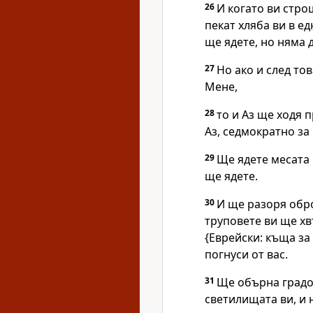
26
И когато ви стро
пекат хляба ви в ед
ще ядете, но няма 
27
Но ако и след то
Мене,
28
то и Аз ще ходя п
Аз, седмократно за 
29
Ще ядете месата 
ще ядете.
30
И ще разоря обр
труповете ви ще х
{Еврейски: къща за
погнуси от вас.
31
Ще обърна градов
светилищата ви, и