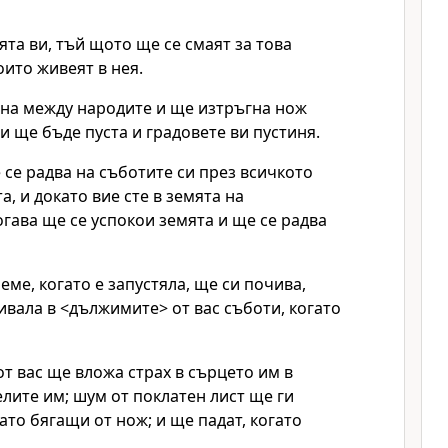
ята ви, тъй щото ще се смаят за това
оито живеят в нея.
сна между народите и ще изтръгна нож
ви ще бъде пуста и градовете ви пустиня.
 се радва на съботите си през всичкото
а, и докато вие сте в земята на
огава ще се успокои земята и ще се радва
еме, когато е запустяла, ще си почива,
ивала в <дължимите> от вас съботи, когато
от вас ще вложа страх в сърцето им в
лите им; шум от поклатен лист ще ги
като бягащи от нож; и ще падат, когато