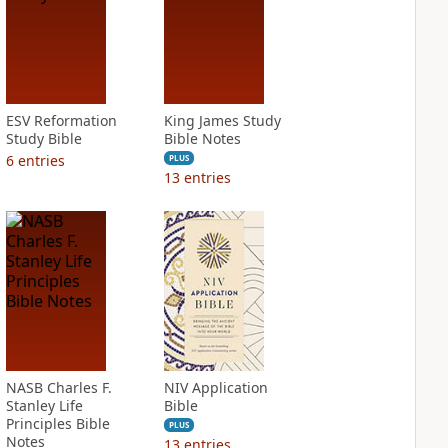
ESV Reformation
King James Study
Study Bible
Bible Notes
6
entries
PLUS
13
entries
NASB Charles F.
NIV Application
Stanley Life
Bible
Principles Bible
PLUS
Notes
13
entries