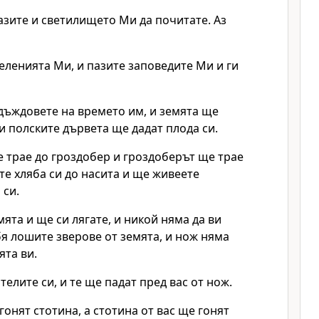
азите и светилището Ми да почитате. Аз
еленията Ми, и пазите заповедите Ми и ги
дъждовете на времето им, и земята ще
 и полските дървета ще дадат плода си.
 трае до гроздобер и гроздоберът ще трае
ете хляба си до насита и ще живеете
 си.
ята и ще си лягате, и никой няма да ви
я лошите зверове от земята, и нож няма
ята ви.
елите си, и те ще падат пред вас от нож.
гонят стотина, а стотина от вас ще гонят