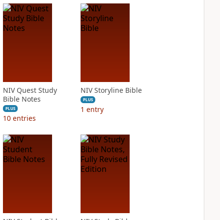
NIV Quest Study
NIV Storyline Bible
Bible Notes
PLUS
1
entry
PLUS
10
entries