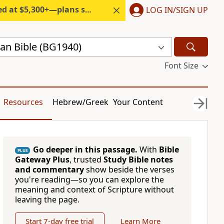
300+—plans start under $6/month.
LOG IN/SIGN UP
ian Bible (BG1940)
Font Size
Resources
Hebrew/Greek
Your Content
Go deeper in this passage.
With
Bible
PLUS
Gateway Plus
, trusted
Study Bible notes
and commentary
show beside the verses
you're reading—so you can explore the
meaning and context of Scripture without
leaving the page.
Start 7-day free trial
Learn More