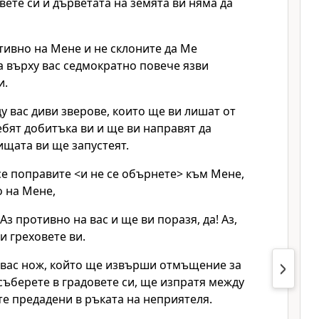
вете си и дърветата на земята ви няма да
тивно на Мене и не склоните да Ме
а върху вас седмократно повече язви
и.
 вас диви зверове, които ще ви лишат от
ебят добитъка ви и ще ви направят да
ищата ви ще запустеят.
 се поправите <и не се обърнете> към Мене,
о на Мене,
Аз противно на вас и ще ви поразя, да! Аз,
 греховете ви.
 вас нож, който ще извърши отмъщение за
е съберете в градовете си, ще изпратя между
те предадени в ръката на неприятеля.