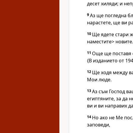
десет хиляди; и не
9
Аз ще погледна бл
нарастете, ще ви р
10
Ще ядете стари ж
наместите> новите
11
Още ще поставя с
{В изданието от 1940
12
Ще ходя между ва
Мои люде.
13
Аз съм Господ ва
египтяните, за да 
ви и ви направих д
14
Но ако не Ме пос
заповеди,