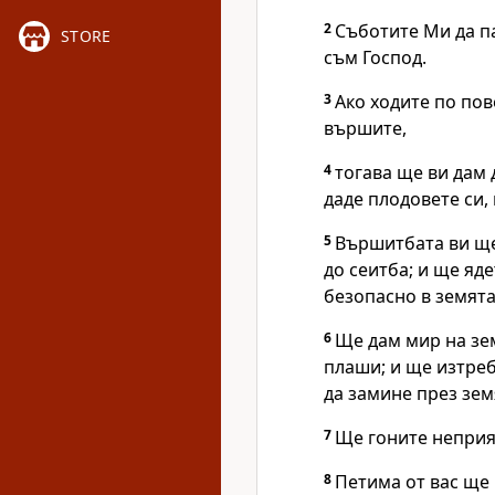
2
Съботите Ми да п
STORE
съм Господ.
3
Ако ходите по пов
вършите,
4
тогава ще ви дам 
даде плодовете си,
5
Вършитбата ви ще
до сеитба; и ще яд
безопасно в земята
6
Ще дам мир на зем
плаши; и ще изтреб
да замине през зем
7
Ще гоните неприят
8
Петима от вас ще 