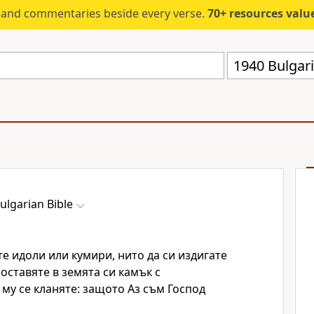
s and commentaries beside every verse.
70+ resources valued at $5,
1940 Bulgar
ulgarian Bible
те идоли или кумири, нито да си издигате
поставяте в земята си камък с
 му се кланяте: защото Аз съм Господ