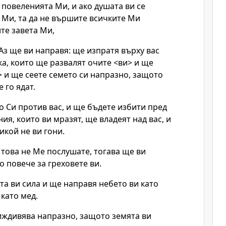
 повеленията Ми, и ако душата ви се
 Ми, та да не вършите всичките Ми
те завета Ми,
 Аз ще ви направя: ще изпратя върху вас
ска, които ще развалят очите <ви> и ще
> и ще сеете семето си напразно, защото
 го ядат.
 Си против вас, и ще бъдете избити пред
ия, които ви мразят, ще владеят над вас, и
икой не ви гони.
 това не Ме послушате, тогава ще ви
 повече за греховете ви.
а ви сила и ще направя небето ви като
 като мед.
иждивява напразно, защото земята ви