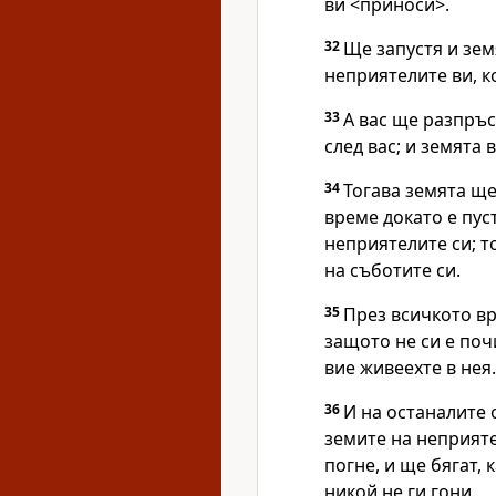
ви <приноси>.
32
Ще запустя и зем
неприятелите ви, к
33
А вас ще разпръ
след вас; и земята 
34
Тогава земята ще
време докато е пуст
неприятелите си; т
на съботите си.
35
През всичкото вр
защото не си е поч
вие живеехте в нея.
36
И на останалите 
земите на неприяте
погне, и ще бягат, 
никой не ги гони.