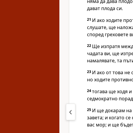
няма да дава плодо
дават плода си.
21
И ако ходите про
слушате, ще налож
според греховете в
22
Ще изпратя между
чадата ви, ще изтр
намалявате, та път
23
И ако от това не
но ходите противн
24
тогава ще ходя и 
седмократно поради
25
И ще докарам на
завета; и когато с
вас мор; и ще бъде