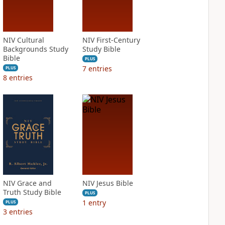
NIV Cultural
NIV First-Century
Backgrounds Study
Study Bible
Bible
PLUS
7
entries
PLUS
8
entries
NIV Grace and
NIV Jesus Bible
Truth Study Bible
PLUS
1
entry
PLUS
3
entries