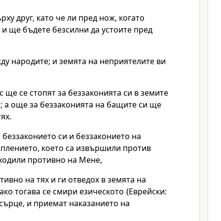
рху друг, като че ли пред нож, когато
; и ще бъдете безсилни да устоите пред
у народите; и земята на неприятелите ви
с ще се стопят за беззаконията си в земите
; а още за беззаконията на бащите си ще
ях.
 беззаконието си и беззаконието на
ъплението, което са извършили против
 ходили противно на Мене,
тивно на тях и ги отведох в земята на
 ако тогава се смири езическото {Еврейски:
сърце, и приемат наказанието на