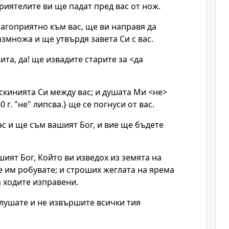
приятелите ви ще падат пред вас от нож.
агоприятно към вас, ще ви направя да
азмножа и ще утвърдя завета Си с вас.
ита, да! ще извадите старите за <да
.
кинията Си между вас; и душата Ми <не>
 г. "не" липсва.} ще се погнуси от вас.
с и ще съм вашият Бог, и вие ще бъдете
шият Бог, Който ви изведох из земята на
не им робувате; и строших жеглата на ярема
а ходите изправени.
лушате и не извършите всички тия