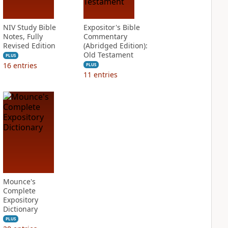
NIV Study Bible
Expositor's Bible
Notes, Fully
Commentary
Revised Edition
(Abridged Edition):
Old Testament
PLUS
16
entries
PLUS
11
entries
Mounce's
Complete
Expository
Dictionary
PLUS