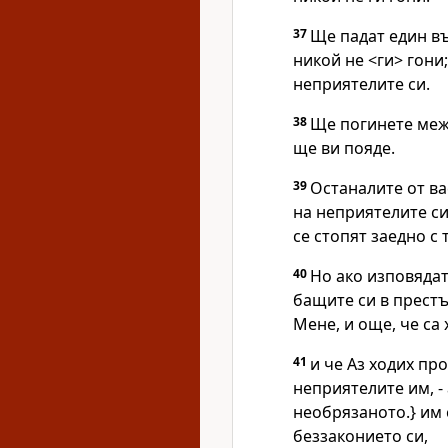
37
Ще падат един въ
никой не <ги> гони
неприятелите си.
38
Ще погинете межд
ще ви пояде.
39
Останалите от ва
на неприятелите си
се стопят заедно с т
40
Но ако изповядат
бащите си в прест
Мене, и още, че са
41
и че Аз ходих про
неприятелите им, -
необрязаното.} им 
беззаконието си,