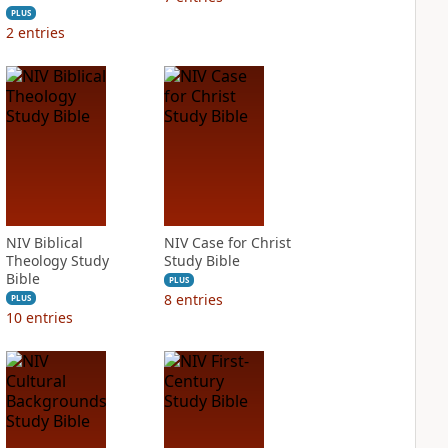
PLUS
2
entries
NIV Biblical
NIV Case for Christ
Theology Study
Study Bible
Bible
PLUS
8
entries
PLUS
10
entries