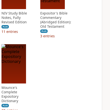
NIV Study Bible
Expositor's Bible
Notes, Fully
Commentary
Revised Edition
(Abridged Edition):
Old Testament
PLUS
11
entries
PLUS
3
entries
Mounce's
Complete
Expository
Dictionary
PLUS