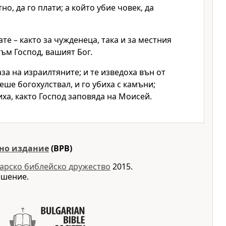
о, да го плати; а който убие човек, да
те – както за чужденеца, така и за местния
 съм
Господ
, вашият Бог.
аза на израилтяните; и те изведоха вън от
еше богохулствал, и го убиха с камъни;
ха, както
Господ
заповяда на Моисей.
но издание
(BPB)
арско библейско дружество
2015.
ешение.