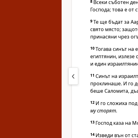
8
Всеки съботен де
Господа
; това е от
9
Те ще бъдат за Аар
свято място; защот
принасяни чрез ог
10
Тогава синът на 
египтянин, излезе 
и един израилтянин
11
Синът на израил
проклинаше. И го д
беше Саломита, дъ
12
И го сложиха под
му сторят.
13
Господ
каза на М
14
Изведи вън от ст