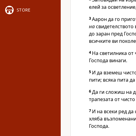
елей за осветление
STORE
3
Аарон да го приго
на
свидетелството 
до заран пред
Госп
всичките ви поколе
4
На светилника от 
Господа
винаги.
5
И да вземеш чист
пити; всяка пита д
6
Да ги сложиш на д
трапезата от чисто
7
И на всеки ред да
хляба възпоменани
Господа
.