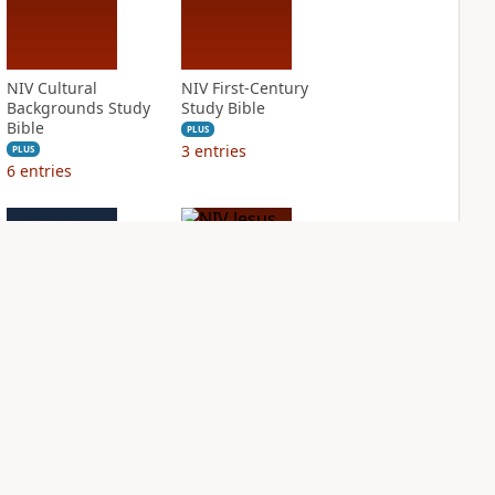
NIV Cultural
NIV First-Century
Backgrounds Study
Study Bible
Bible
PLUS
3
entries
PLUS
6
entries
NIV Grace and
NIV Jesus Bible
Truth Study Bible
PLUS
1
entry
PLUS
3
entries