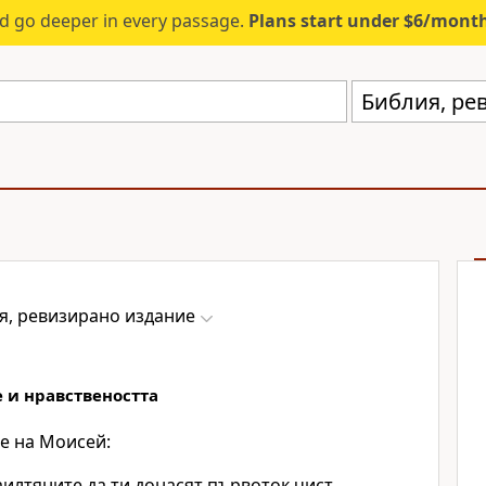
d go deeper in every passage.
Plans start under $6/mont
Библия, ре
я, ревизирано издание
 и нравствеността
е на Моисей:
илтяните да ти донасят първоток чист