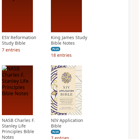
ESV Reformation
King James Study
Study Bible
Bible Notes
7
entries
PLUS
18
entries
NASB Charles F.
NIV Application
Stanley Life
Bible
Principles Bible
PLUS
Notes
7
entries