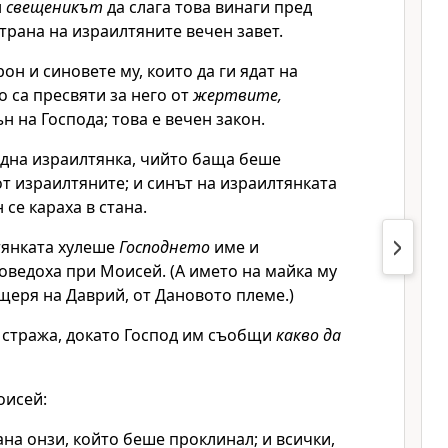
н
свещеникът
да слага това винаги пред
 страна на израилтяните вечен завет.
он и синовете му, които да ги ядат на
о са пресвяти за него от
жертвите,
ън на
Господа
; това е вечен закон.
една израилтянка, чийто баща беше
от израилтяните; и синът на израилтянката
 се караха в стана.
тянката хулеше
Господнето
име и
оведоха при Моисей. (А името на майка му
щеря на Даврий, от Дановото племе.)
 стража, докато
Господ
им съобщи
какво да
оисей:
ана онзи, който беше проклинал; и всички,