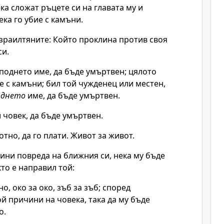
ека сложат ръцете си на главата му и
ка го убие с камъни.
зраилтяните: Който проклина против своя
си.
споднето
име, да бъде умъртвен; цялото
е с камъни; бил той чужденец или местен,
однето
име, да бъде умъртвен.
 човек, да бъде умъртвен.
отно, да го плати. Живот за живот.
ини повреда на ближния си, нека му бъде
кто е направил той:
о, око за око, зъб за зъб; според
ой причини на човека, така да му бъде
о.