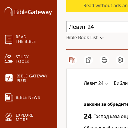
Read without ads an
READ
Bible Book List
THE BIBLE
STUDY
TOOLS
BIBLE GATEWAY
PLUS
Левит 24
Библи
BIBLE NEWS
Закони за обредите
24
EXPLORE
Господ
каза ощ
MORE
2
Заповядай на изра