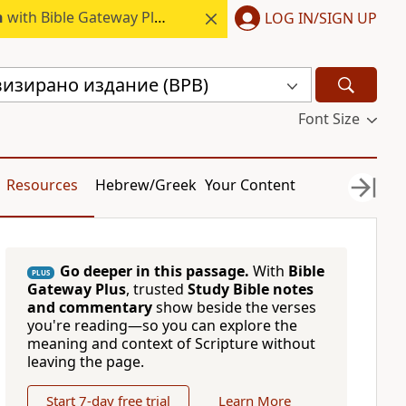
h
with Bible Gateway Plus.
LOG IN/SIGN UP
визирано издание (BPB)
Font Size
Resources
Hebrew/Greek
Your Content
Go deeper in this passage.
With
Bible
PLUS
Gateway Plus
, trusted
Study Bible notes
and commentary
show beside the verses
you're reading—so you can explore the
meaning and context of Scripture without
leaving the page.
Start 7-day free trial
Learn More