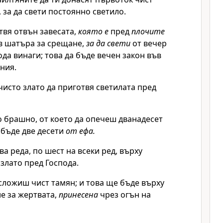
, за да свети постоянно светило.
твя отвън завесата,
която е
пред
плочите
в шатъра за срещане,
за да свети
от вечер
ода
винаги; това да бъде вечен закон във
ния.
чисто злато да приготвя светилата пред
о брашно, от което да опечеш дванадесет
а бъде две десети
от ефа.
ва реда, по шест на всеки ред, върху
 злато пред
Господа
.
 сложиш чист тамян; и това ще бъде върху
е за жертвата,
принесена
чрез огън на