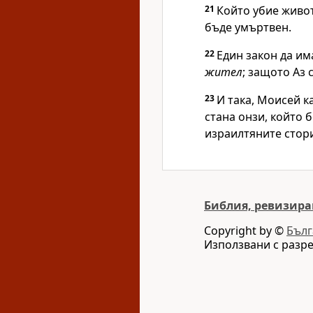
21
Който убие животн
бъде умъртвен.
22
Един закон да има
жител
; защото Аз
23
И така, Моисей к
стана онзи, който б
израилтяните стори
Библия, ревизира
Copyright by ©
Бълг
Използвани с разр