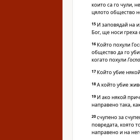
които са го чули, н
цялото общество не
15
И заповядай на и
Бог, ще носи греха 
16
Който похули
Го
общество да го уби
когато похули
Госп
17
Който убие някой
18
А който убие жив
19
И ако някой прич
направено така, ка
20
счупено за счупен
повредата, която т
направено и на нег