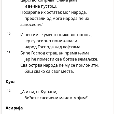
царство коприва, слана јама
и вечна пустош.
Похараће их остатак мог народа,
преостали од мога народа ће их
запосести.“
10
И ово им је уместо њиховог поноса,
јер су осионо понижавали
народ Господа над војскама.
11
Биће Господ страшан према њима
јер ће помести све богове земаљске.
Сва острва народа ће му се поклонити,
баш свако са свог места.
Куш
12
„А и ви, о, Кушани,
бићете сасечени мачем мојим!“
Асирија