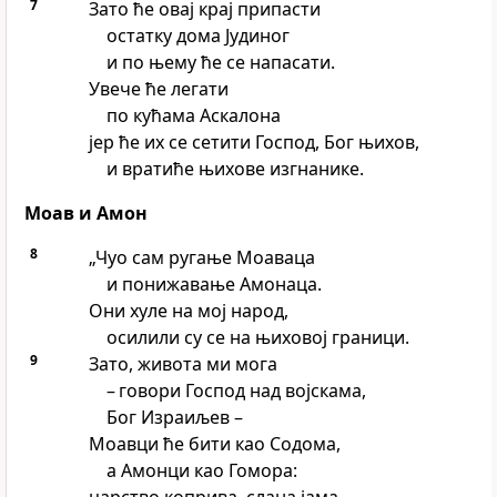
7
Зато ће овај крај припасти
остатку дома Јудиног
и по њему ће се напасати.
Увече ће легати
по кућама Аскалона
јер ће их се сетити Господ, Бог њихов,
и вратиће њихове изгнанике.
Моав и Амон
8
„Чуо сам ругање Моаваца
и понижавање Амонаца.
Они хуле на мој народ,
осилили су се на њиховој граници.
9
Зато, живота ми мога
– говори Господ над војскама,
Бог Израиљев –
Моавци ће бити као Содома,
а Амонци као Гомора: