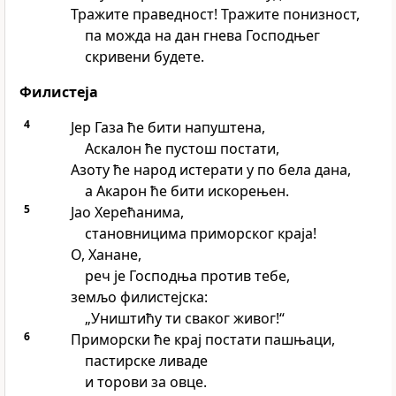
Тражите праведност! Тражите понизност,
па можда на дан гнева Господњег
скривени будете.
Филистеја
4
Јер Газа ће бити напуштена,
Аскалон ће пустош постати,
Азоту ће народ истерати у по бела дана,
а Акарон ће бити искорењен.
5
Јао Херећанима,
становницима приморског краја!
О, Ханане,
реч је Господња против тебе,
земљо филистејска:
„Уништићу ти сваког живог!“
6
Приморски ће крај постати пашњаци,
пастирске ливаде
и торови за овце.