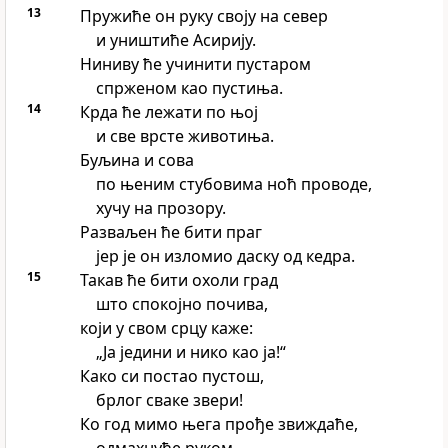
13
Пружиће он руку своју на север
и уништиће Асирију.
Ниниву ће учинити пустаром
спрженом као пустиња.
14
Крда ће лежати по њој
и све врсте животиња.
Буљина и сова
по њеним стубовима ноћ проводе,
хучу на прозору.
Разваљен ће бити праг
јер је он изломио даску од кедра.
15
Такав ће бити охоли град
што спокојно почива,
који у свом срцу каже:
„Ја једини и нико као ја!“
Како си постао пустош,
брлог сваке звери!
Ко год мимо њега прође звиждаће,