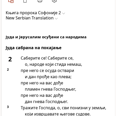
Књига пророка Софоније 2
New Serbian Translation
Јуда и Јерусалим осуђени са народима
Јуда сабрана на покајање
2
Саберите се! Саберите се,
о, народе који стида немаш,
2
пре него се осуда оствари
и дан прође као плева;
пре него на вас дође
пламен гнева Господњег,
пре него на вас дође
дан гнева Господњег.
3
Тражите Господа, о, сви понизни у земљи,
који извршавате његове судове.