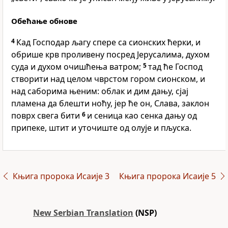
Обећање обнове
4
Кад Господар љагу спере са сионских ћерки, и
обрише крв проливену посред Јерусалима, духом
суда и духом очишћења ватром;
5
тад ће Господ
створити над целом чврстом гором сионском, и
над саборима њеним: облак и дим дању, сјај
пламена да блешти ноћу, јер ће он, Слава, заклон
поврх свега бити
6
и сеница као сенка дању од
припеке, штит и уточиште од олује и пљуска.
Књига пророка Исаије 3
Књига пророка Исаије 5
New Serbian Translation
(NSP)