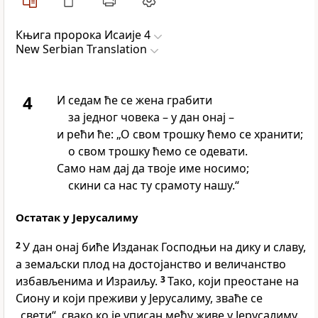
Књига пророка Исаије 4
New Serbian Translation
4
И седам ће се жена грабити
за једног човека – у дан онај –
и рећи ће: „О свом трошку ћемо се хранити;
о свом трошку ћемо се одевати.
Само нам дај да твоје име носимо;
скини са нас ту срамоту нашу.“
Остатак у Јерусалиму
2
У дан онај биће Изданак Господњи на дику и славу,
а земаљски плод на достојанство и величанство
избављенима и Израиљу.
3
Тако, који преостане на
Сиону и који преживи у Јерусалиму, зваће се
„свети“, свако ко је уписан међу живе у Јерусалиму.