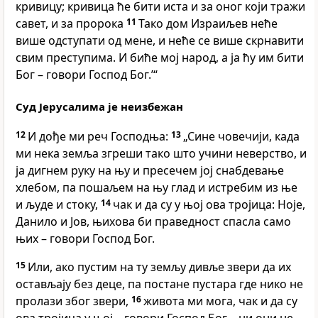
кривицу; кривица ће бити иста и за оног који тражи
савет, и за пророка
11
Тако дом Израиљев неће
више одступати од мене, и неће се више скрнавити
свим преступима. И биће мој народ, а ја ћу им бити
Бог – говори Господ Бог.’“
Суд Јерусалима је неизбежан
12
И дође ми реч Господња:
13
„Сине човечији, када
ми нека земља згреши тако што учини неверство, и
ја дигнем руку на њу и пресечем јој снабдевање
хлебом, па пошаљем на њу глад и истребим из ње
и људе и стоку,
14
чак и да су у њој ова тројица: Ноје,
Данило и Јов, њихова би праведност спасла само
њих – говори Господ Бог.
15
Или, ако пустим на ту земљу дивље звери да их
остављају без деце, па постане пустара где нико не
пролази због звери,
16
живота ми мога, чак и да су