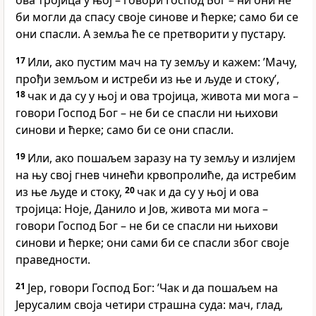
ова тројица у њој – говори Господ Бог – ни они не
би могли да спасу своје синове и ћерке; само би се
они спасли. А земља ће се претворити у пустару.
17
Или, ако пустим мач на ту земљу и кажем: ’Мачу,
прођи земљом и истреби из ње и људе и стоку’,
18
чак и да су у њој и ова тројица, живота ми мога –
говори Господ Бог – не би се спасли ни њихови
синови и ћерке; само би се они спасли.
19
Или, ако пошаљем заразу на ту земљу и излијем
на њу свој гнев чинећи крвопролиће, да истребим
из ње људе и стоку,
20
чак и да су у њој и ова
тројица: Ноје, Данило и Јов, живота ми мога –
говори Господ Бог – не би се спасли ни њихови
синови и ћерке; они сами би се спасли због своје
праведности.
21
Јер, говори Господ Бог: ’Чак и да пошаљем на
Јерусалим своја четири страшна суда: мач, глад,