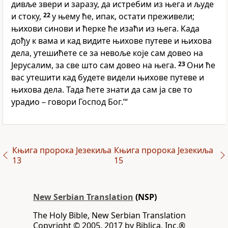
дивље звери и заразу, да истребим из њега и људе
и стоку,
22
у њему ће, ипак, остати преживели;
њихови синови и ћерке ће изаћи из њега. Када
дођу к вама и кад видите њихове путеве и њихова
дела, утешићете се за невоље које сам довео на
Јерусалим, за све што сам довео на њега.
23
Они ће
вас утешити кад будете видели њихове путеве и
њихова дела. Тада ћете знати да сам ја све то
урадио – говори Господ Бог.’“
Књига пророка Језекиља
Књига пророка Језекиља
13
15
New Serbian Translation
(NSP)
The Holy Bible, New Serbian Translation
Copyright © 2005, 2017 by Biblica, Inc.®