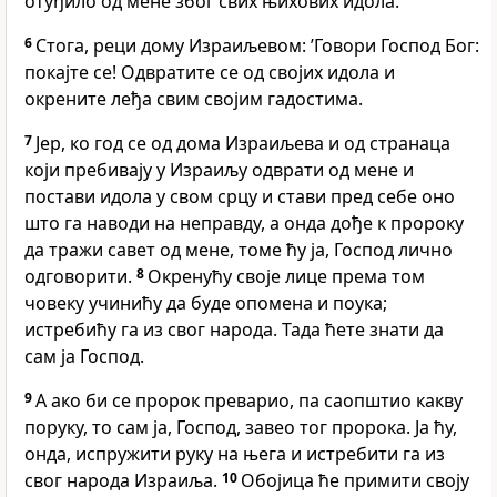
отуђило од мене због свих њихових идола.’
6
Стога, реци дому Израиљевом: ’Говори Господ Бог:
покајте се! Одвратите се од својих идола и
окрените леђа свим својим гадостима.
7
Јер, ко год се од дома Израиљева и од странаца
који пребивају у Израиљу одврати од мене и
постави идола у свом срцу и стави пред себе оно
што га наводи на неправду, а онда дође к пророку
да тражи савет од мене, томе ћу ја, Господ лично
одговорити.
8
Окренућу своје лице према том
човеку учинићу да буде опомена и поука;
истребићу га из свог народа. Тада ћете знати да
сам ја Господ.
9
А ако би се пророк преварио, па саопштио какву
поруку, то сам ја, Господ, завео тог пророка. Ја ћу,
онда, испружити руку на њега и истребити га из
свог народа Израиља.
10
Обојица ће примити своју