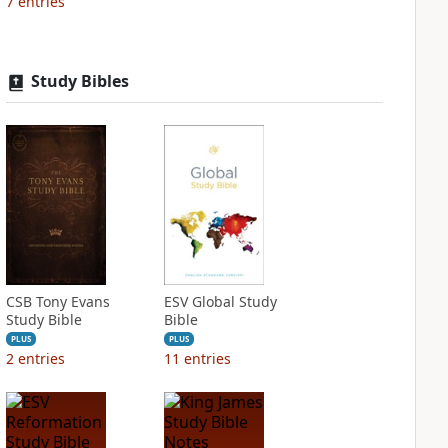
7
entries
Study Bibles
CSB Tony Evans
ESV Global Study
Study Bible
Bible
PLUS
PLUS
2
entries
11
entries