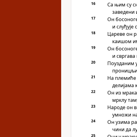
16
Са њим су с
заведени 
17
Он босоноге
и слуђује 
18
Цареве он р
каишом им
19
Он босоног
и свргава
20
Поузданим у
проницљи
21
На племиће 
делијама 
22
Он из мрака
мрклу там
23
Народе он в
умножи на
24
Он узима р
чини да л
25
Они у мраку 