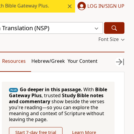
h Bible Gateway Plus.
LOG IN/SIGN UP
 Translation (NSP)
Font Size
Resources
Hebrew/Greek
Your Content
Go deeper in this passage.
With
Bible
PLUS
Gateway Plus
, trusted
Study Bible notes
and commentary
show beside the verses
you're reading—so you can explore the
meaning and context of Scripture without
leaving the page.
Start 7-day free trial
Learn More