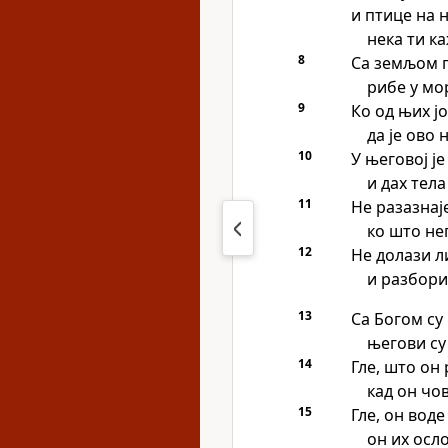
и птице на 
нека ти ка
8
Са земљом п
рибе у мор
9
Ко од њих ј
да је ово
10
У његовој ј
и дах тела
11
Не разазнај
ко што не
12
Не долази л
и разбори
13
Са Богом су 
његови су
14
Гле, што он 
кад он чо
15
Гле, он вод
он их осл