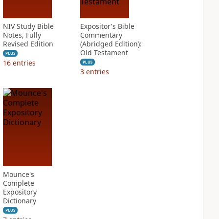
NIV Study Bible
Expositor's Bible
Notes, Fully
Commentary
Revised Edition
(Abridged Edition):
Old Testament
PLUS
16
entries
PLUS
3
entries
Mounce's
Complete
Expository
Dictionary
PLUS