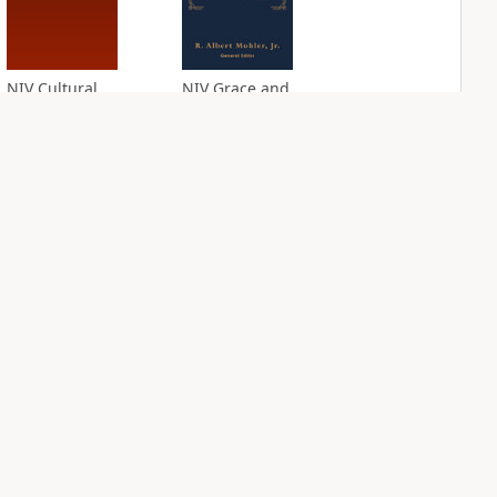
NIV Cultural
NIV Grace and
Backgrounds Study
Truth Study Bible
Bible
PLUS
3
entries
PLUS
2
entries
NIV Jesus Bible
NIV Quest Study
Bible Notes
PLUS
2
entries
PLUS
6
entries