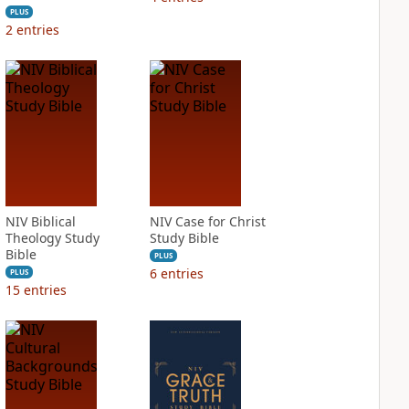
PLUS
2
entries
NIV Biblical
NIV Case for Christ
Theology Study
Study Bible
Bible
PLUS
6
entries
PLUS
15
entries