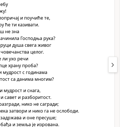
небу
жу!
опричај и поучиће те,
у ће ти казивати.
ош не зна
 начинила Господња рука?
е руци душа свега живог
 човечанства целог.
е ли ухо речи
пце храну проба?
и мудрост с годинама
тост са данима многим?
и мудрост и снага,
 и савет и разборитост.
разгради, нико не сагради;
века затвори и нико га не ослободи.
е задржава и оне пресуше;
обађа и земља је изрована.