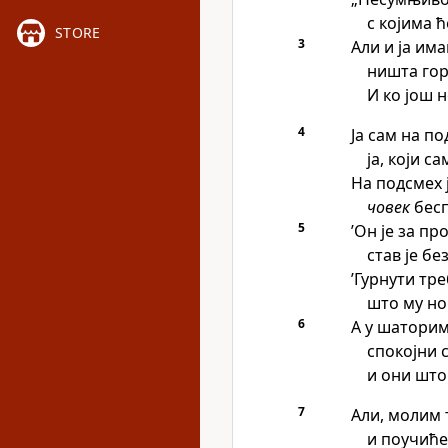
с којима ћ
STORE
3
Али и ја им
ништа гор
И ко још н
4
Ја сам на п
ја, који с
На подсмех 
човек
бесп
5
’Он је за пр
став је б
’Гурнути тр
што му но
6
А у шаторим
спокојни 
и они што 
7
Али, молим 
и поучиће