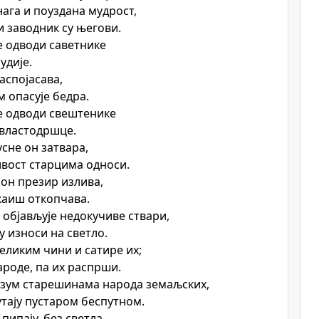
нага и поуздана мудрост,
и заводник су његови.
 одводи саветнике
судије.
аспојасава,
 опасује бедра.
е одводи свештенике
 властодршце.
сне он затвара,
вост старцима односи.
он презир излива,
каиш откопчава.
 објављује недокучиве ствари,
у износи на светло.
еликим чини и сатире их;
роде, па их распрши.
азум старешинама народа земаљских,
утају пустаром беспутном.
пипају, без светла,