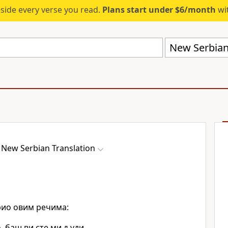
eside every verse you read.
Plans start under $6/month
wit
New Serbian
New Serbian Translation
орио овим речима:
 баш ви сте ми људи