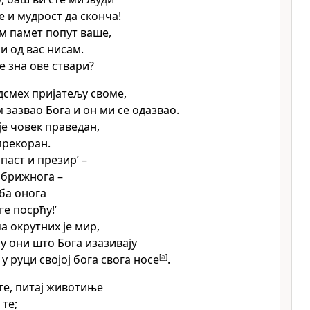
е и мудрост да сконча!
ам памет попут ваше,
и од вас нисам.
е зна ове ствари?
одсмех пријатељу своме,
ам зазвао Бога и он ми се одазвао.
је човек праведан,
рекоран.
опаст и презир’ –
езбрижнога –
еба онога
ге посрћу!’
а окрутних је мир,
су они што Бога изазивају
у руци својој бога свога носе
[
a
]
.
те, питај животиње
 те;