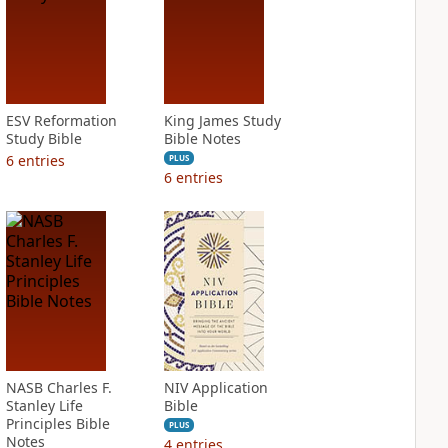
ESV Reformation
King James Study
Study Bible
Bible Notes
6
entries
PLUS
6
entries
NASB Charles F.
NIV Application
Stanley Life
Bible
Principles Bible
PLUS
Notes
4
entries