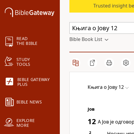
Trusted insight b
READ
Bible Book List
THE BIBLE
STUDY
TOOLS
BIBLE GATEWAY
PLUS
Књига о Јову 12
BIBLE NEWS
Јов
12
EXPLORE
А Јов је одгов
MORE
2
„Несумњиво,