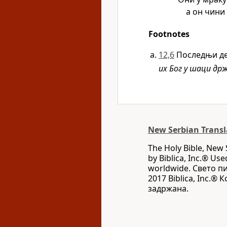
а он чини 
Footnotes
12,6
Последњи де
их Бог у шаци др
New Serbian Transl
The Holy Bible, New 
by Biblica, Inc.® Use
worldwide. Свето п
2017 Biblica, Inc.®
задржана.