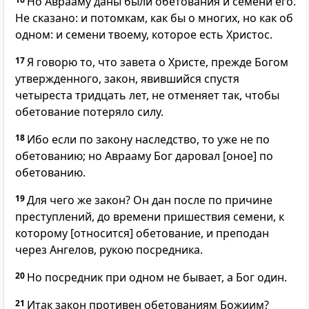
Но Аврааму даны были обетования и семени его.
Не сказано: и потомкам, как бы о многих, но как об
одном: и семени твоему, которое есть Христос.
17
Я говорю то, что завета о Христе, прежде Богом
утвержденного, закон, явившийся спустя
четыреста тридцать лет, не отменяет так, чтобы
обетование потеряло силу.
18
Ибо если по закону наследство, то уже не по
обетованию; но Аврааму Бог даровал [оное] по
обетованию.
19
Для чего же закон? Он дан после по причине
преступлений, до времени пришествия семени, к
которому [относится] обетование, и преподан
через Ангелов, рукою посредника.
20
Но посредник при одном не бывает, а Бог один.
21
Итак закон противен обетованиям Божиим?