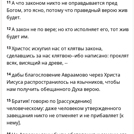
11
А что законом никто не оправдывается пред
Богом, это ясно, потому что праведный верою жив
будет.
12
А закон не по вере; но кто исполняет его, тот жив
будет им.
13
Христос искупил нас от клятвы закона,
сделавшись за нас клятвою--ибо написано: проклят
всяк, висящий на древе, --
14
дабы благословение Авраамово через Христа
Иисуса распространилось на язычников, чтобы
нам получить обещанного Духа верою.
15
Братия! говорю по [рассуждению]
человеческому: даже человеком утвержденного
завещания никто не отменяет и не прибавляет [к
нему].
16