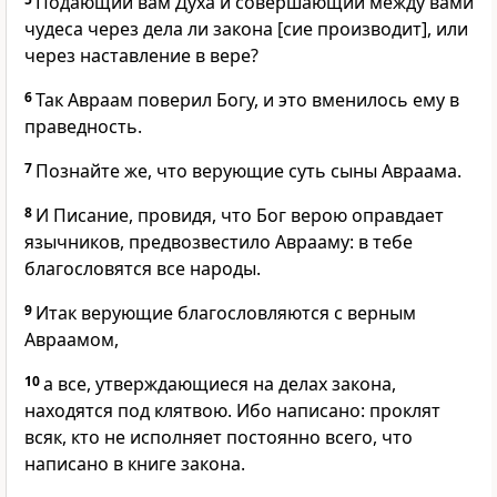
Подающий вам Духа и совершающий между вами
чудеса через дела ли закона [сие производит], или
через наставление в вере?
6
Так Авраам поверил Богу, и это вменилось ему в
праведность.
7
Познайте же, что верующие суть сыны Авраама.
8
И Писание, провидя, что Бог верою оправдает
язычников, предвозвестило Аврааму: в тебе
благословятся все народы.
9
Итак верующие благословляются с верным
Авраамом,
10
а все, утверждающиеся на делах закона,
находятся под клятвою. Ибо написано: проклят
всяк, кто не исполняет постоянно всего, что
написано в книге закона.