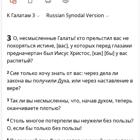
К Галатам 3
Russian Synodal Version
3
О, несмысленные Галаты! кто прельстил вас не
покоряться истине, [вас], у которых перед глазами
предначертан был Иисус Христос, [как] [бы] у вас
распятый?
2
Сие только хочу знать от вас: через дела ли
закона вы получили Духа, или через наставление в
вере?
3
Так ли вы несмысленны, что, начав духом, теперь
оканчиваете плотью?
4
Столь многое потерпели вы неужели без пользы?
О, если бы только без пользы!
5