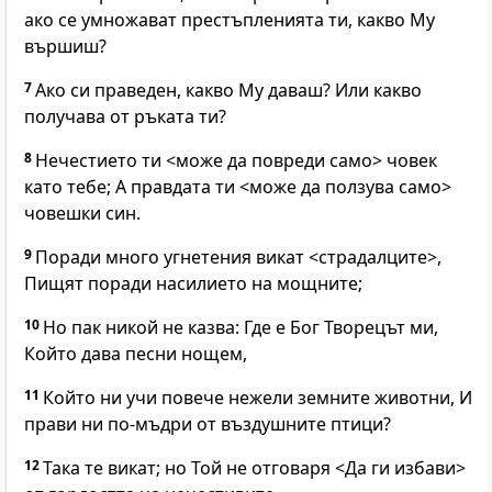
ако се умножават престъпленията ти, какво Му
вършиш?
7
Ако си праведен, какво Му даваш? Или какво
получава от ръката ти?
8
Нечестието ти <може да повреди само> човек
като тебе; А правдата ти <може да ползува само>
човешки син.
9
Поради много угнетения викат <страдалците>,
Пищят поради насилието на мощните;
10
Но пак никой не казва: Где е Бог Творецът ми,
Който дава песни нощем,
11
Който ни учи повече нежели земните животни, И
прави ни по-мъдри от въздушните птици?
12
Така те викат; но Той не отговаря <Да ги избави>