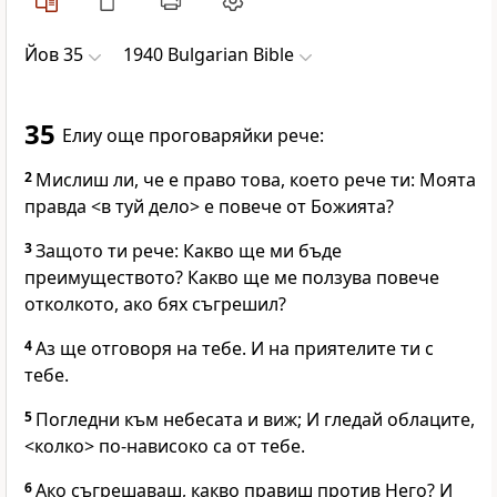
Йов 35
1940 Bulgarian Bible
35
Елиу още проговаряйки рече:
2
Мислиш ли, че е право това, което рече ти: Моята
правда <в туй дело> е повече от Божията?
3
Защото ти рече: Какво ще ми бъде
преимуществото? Какво ще ме ползува повече
отколкото, ако бях съгрешил?
4
Аз ще отговоря на тебе. И на приятелите ти с
тебе.
5
Погледни към небесата и виж; И гледай облаците,
<колко> по-нависоко са от тебе.
6
Ако съгрешаваш, какво правиш против Него? И