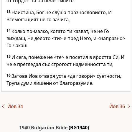
от гордостта на нечестивите.
13
Наистина, Бог не слуша празнословието, И
Всемогъщият не го зачита,
14
Колко по-малко, когато ти казват, че не Го
виждаш, Че делото <ти> е пред Него, и <напразно>
Го чакаш!
15
И сега, понеже не <те> е посетил в яростта Си, И
не е прегледал със строгост надменността ти,
16
Затова Иов отваря уста <да говори> суетности,
Трупа думи лишени от благоразумие.
Йов 34
Йов 36
1940 Bulgarian Bible
(BG1940)