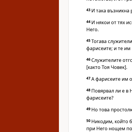
43
И така възникна 
44
И някои от тях ис
Него.
45
Тогава служители
фарисеите; и те им
46
Служителите отго
[както Тоя Човек].
47
А фарисеите им о
48
Повярвал ли е в 
фарисеите?
49
Но това простолю
50
Никодим, който б
при Него нощем по-