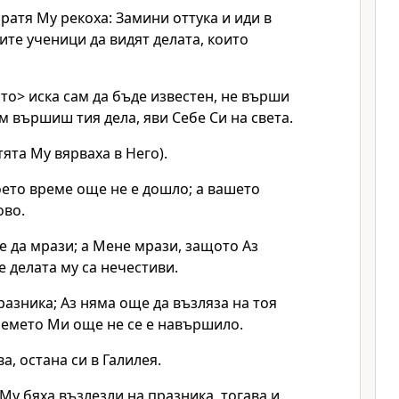
ратя Му рекоха: Замини оттука и иди в
оите ученици да видят делата, които
то> иска сам да бъде известен, не върши
 вършиш тия дела, яви Себе Си на света.
ята Му вярваха в Него).
оето време още не е дошло; а вашето
ово.
е да мрази; а Мене мрази, защото Аз
е делата му са нечестиви.
разника; Аз няма още да възляза на тоя
ремето Ми още не се е навършило.
а, остана си в Галилея.
 Му бяха възлезли на празника, тогава и