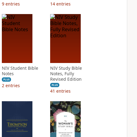
9
entries
14
entries
NIV Student Bible
NIV Study Bible
Notes
Notes, Fully
Revised Edition
PLUS
2
entries
PLUS
41
entries