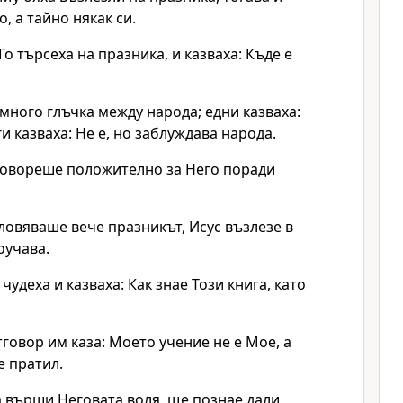
о, а тайно някак си.
Го търсеха на празника, и казваха: Къде е
много глъчка между народа; едни казваха:
и казваха: Не е, но заблуждава народа.
говореше положително за Него поради
ловяваше вече празникът, Исус възлезе в
оучава.
чудеха и казваха: Как знае Този книга, като
тговор им каза: Моето учение не е Мое, а
е пратил.
а върши Неговата воля, ще познае дали