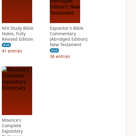
NIV Study Bible
Expositor's Bible
Notes, Fully
Commentary
Revised Edition
(Abridged Edition):
New Testament
PLUS
41
entries
PLUS
36
entries
Mounce's
Complete
Expository