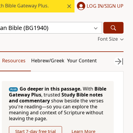
h Bible Gateway Plus.
LOG IN/SIGN UP
ian Bible (BG1940)
Font Size
Resources
Hebrew/Greek
Your Content
Go deeper in this passage.
With
Bible
PLUS
Gateway Plus
, trusted
Study Bible notes
and commentary
show beside the verses
you're reading—so you can explore the
meaning and context of Scripture without
leaving the page.
Start 7-day free trial
Learn More