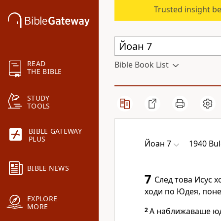
Trusted insight b
READ
Bible Book List
THE BIBLE
STUDY
TOOLS
BIBLE GATEWAY
PLUS
Йоан 7
1940 Bul
BIBLE NEWS
7
След това Исус х
ходи по Юдея, поне
EXPLORE
MORE
2
А наближаваше юд