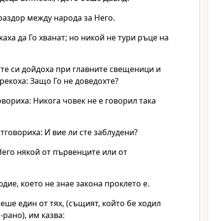
раздор между народа за Него.
каха да Го хванат; но никой не тури ръце на
те си дойдоха при главните свещеници и
 рекоха: Защо Го не доведохте?
вориха: Никога човек не е говорил така
тговориха: И вие ли сте заблудени?
Него някой от първенците или от
дие, което не знае закона проклето е.
еше един от тях, (същият, който бе ходил
рано), им казва: