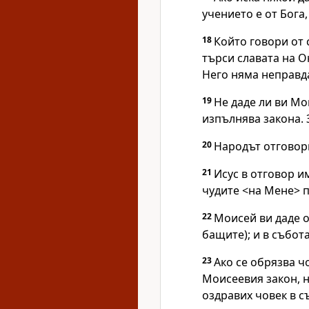
учението е от Бога,
18
Който говори от с
търси славата на Он
Него няма неправд
19
Не даде ли ви Мо
изпълнява закона. 
20
Народът отговори
21
Исус в отговор и
чудите <на Мене> п
22
Моисей ви даде о
бащите); и в събот
23
Ако се обрязва чо
Моисеевия закон, н
оздравих човек в с