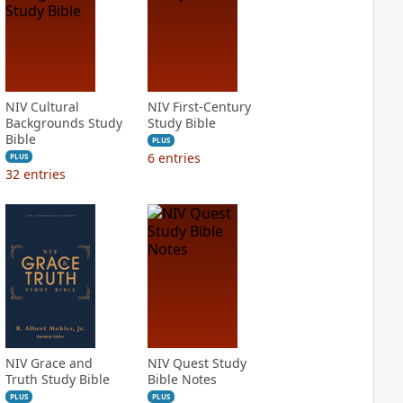
NIV Cultural
NIV First-Century
Backgrounds Study
Study Bible
Bible
PLUS
6
entries
PLUS
32
entries
NIV Grace and
NIV Quest Study
Truth Study Bible
Bible Notes
PLUS
PLUS