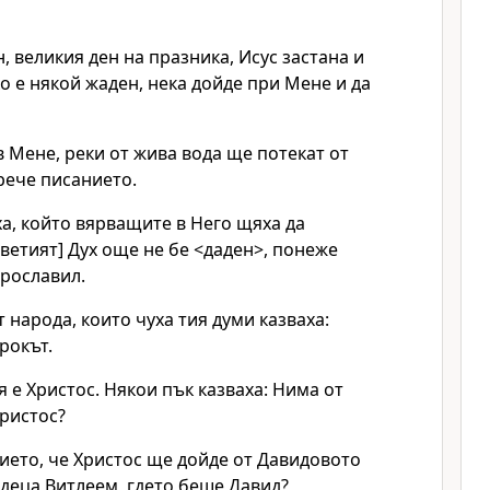
н, великия ден на празника, Исус застана и
ко е някой жаден, нека дойде при Мене и да
в Мене, реки от жива вода ще потекат от
 рече писанието.
уха, който вярващите в Него щяха да
ветият] Дух още не бе <даден>, понеже
прославил.
т народа, които чуха тия думи казваха:
рокът.
я е Христос. Някои пък казваха: Нима от
ристос?
ието, че Христос ще дойде от Давидовото
адеца Витлеем, гдето беше Давид?