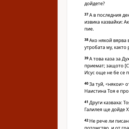
дойдете?
37
А в последния де
извика казвайки: А
пие.
38
Ако някой вярва 
утробата му, както
39
А това каза за Д
приемат; защото [С
Исус още не бе се 
40
За туй, <някои> о
Наистина Тоя е про
41
Други казваха: То
Галилея ще дойде Х
42
Не рече ли писан
потомство, и от гр