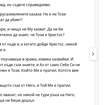
лед, но съдете справедливо.
ерусалимляните казаха: Не е ли Този
ат да убият?
ори, и нищо не Му казват. Да не би
елно да знаят, че Този е Христос?
 от къде е; а когато дойде Христос, никой
е е.
о поучаваше в храма, извика казвайки: И
т къде съм знаете; и Аз от само Себе Си не
нен е Този, Който Ме е пратил, Когото вие
защото съм от Него, и Той Ме е пратил.
Го хванат; но никой не тури ръка на Него,
ще не беше дошъл.