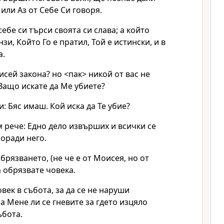
 или Аз от Себе Си говоря.
ебе си търси своята си слава; а който
зи, Който Го е пратил, Той е истински, и в
а.
исей закона? но <пак> никой от вас не
Защо искате да Ме убиете?
: Бяс имаш. Кой иска да Те убие?
м рече: Едно дело извърших и всички се
оради него.
брязването, (не че е от Моисея, но от
а обрязвате човека.
век в събота, за да се не наруши
а Мене ли се гневите за гдето изцяло
ъбота.