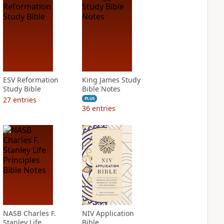
ESV Reformation
King James Study
Study Bible
Bible Notes
27
entries
PLUS
36
entries
NASB Charles F.
NIV Application
Stanley Life
Bible