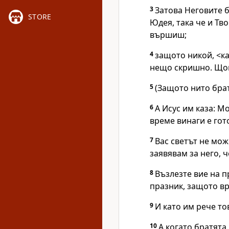
3
Затова Неговите б
STORE
Юдея, така че и Тв
вършиш;
4
защото никой, <ка
нещо скришно. Щом
5
(Защото нито брат
6
А Исус им каза: М
време винаги е гот
7
Вас светът не мож
заявявам за него, ч
8
Възлезте вие на п
празник, защото в
9
И като им рече тов
10
А когато братята