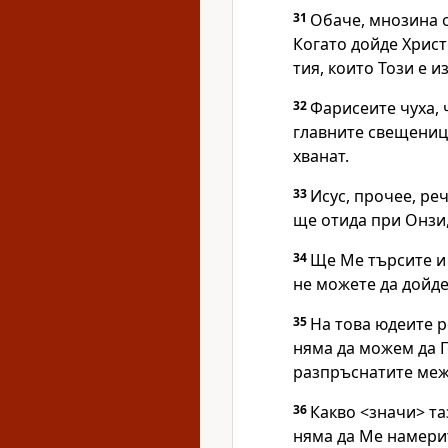
31
Обаче, мнозина о
Когато дойде Хрис
тия, които Този е 
32
Фарисеите чуха, 
главните свещениц
хванат.
33
Исус, прочее, ре
ще отида при Онзи,
34
Ще Ме търсите и 
не можете да дойде
35
На това юдеите р
няма да можем да Г
разпръснатите меж
36
Какво <значи> та
няма да Ме намерит