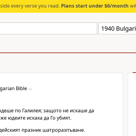
eside every verse you read.
Plans start under $6/month
wit
1940 Bulgar
garian Bible
одеше по Галилея; защото не искаше да
же юдеите искаха да Го убият.
ейският празник шатроразпъване.