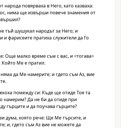
т народа повярваха в Него, като казваха:
тос, нима ще извърши повече знамения от
извършил?
че тъй шушукал народът за Него; и
и и фарисеите пратиха служители да Го
че: Още малко време съм с вас, и <тогава>
 Който Ме е пратил.
няма да Ме намерите; и гдето съм Аз, вие
те.
екоха помежду си: Къде ще отиде Тоя та
о намерим? Да не би да отиде при
ду гърците и да поучава гърците?
зи дума, която рече: Ще Ме търсите, и
е; и, гдето съм Аз вие не можете да