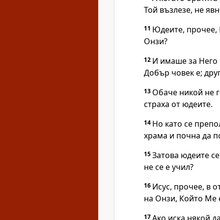
Той възлезе, не явн
11
Юдеите, прочее, 
Онзи?
12
И имаше за Него 
Добър човек е; друг
13
Обаче никой не 
страха от юдеите.
14
Но като се препо
храма и почна да п
15
Затова юдеите се 
не се е учил?
16
Исус, прочее, в о
на Онзи, Който Ме 
17
Ако иска някой д