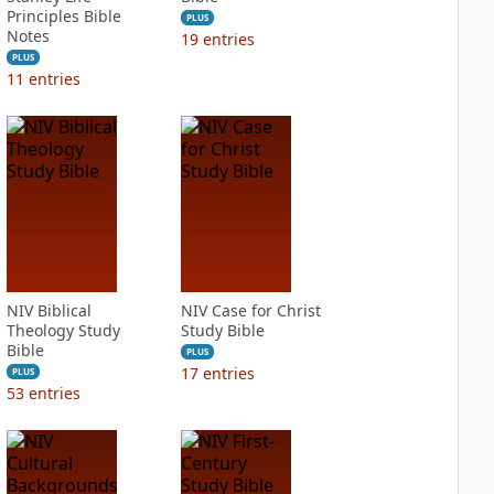
Principles Bible
PLUS
Notes
19
entries
PLUS
11
entries
NIV Biblical
NIV Case for Christ
Theology Study
Study Bible
Bible
PLUS
17
entries
PLUS
53
entries