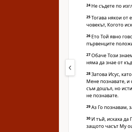
24
Не съдете по изг
25
Тогава някои от 
човекът, Когото иск
26
Ето Той явно гов
първенците положит
27
Обаче Този знаем
няма да знае от къд
28
Затова Исус, кат
Мене познавате, и о
съм дошъл, но исти
не познавате.
29
Аз Го познавам, 
30
И тъй, искаха да 
защото часът Му о