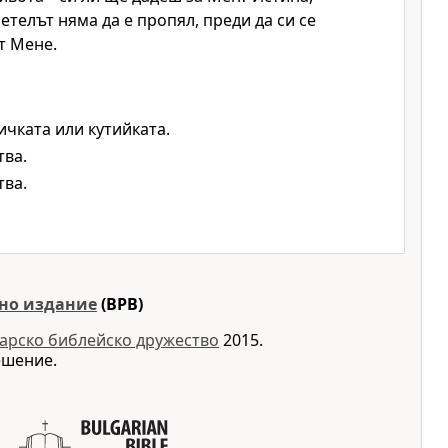
етелът няма да е пропял, преди да си се
т Мене.
ичката или кутийката.
тва.
тва.
но издание
(BPB)
арско библейско дружество
2015.
ешение.