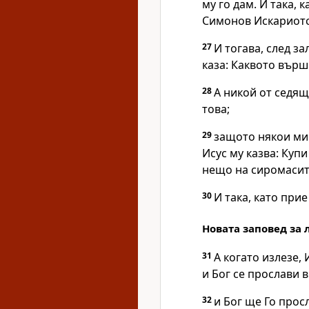
му го дам.
И така, к
Симонов Искариотс
27
И тогава, след за
каза:
Каквото върш
28
А никой от седя
това;
29
защото някои ми
Исус му казва: Купи
нещо на сиромасит
30
И така, като прие
Новата заповед за 
31
А когато излезе,
и Бог се прослави в
32
и Бог ще Го прос