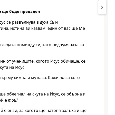
че ще бъде предаден
сус се развълнува в духа
Си
и
ина, истина ви казвам, един от вас ще Ме
гледаха помежду си, като недоумяваха за
дин от учениците, когото Исус обичаше, се
кута на Исус.
ър му кимна и му каза: Кажи
ни
за кого
еше облегнал на скута на Исус, се обърна и
ой е
той?
ой е онзи, за когото ще натопя залъка и ще