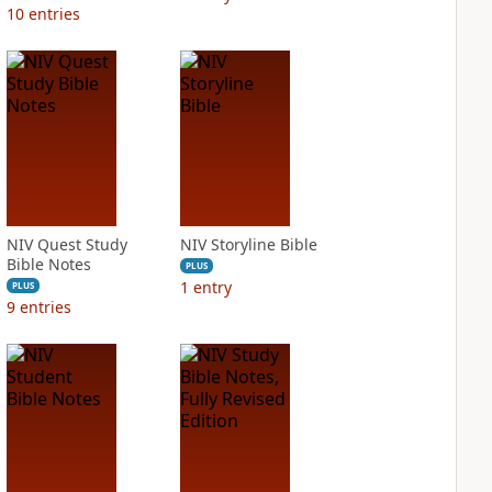
10
entries
NIV Quest Study
NIV Storyline Bible
Bible Notes
PLUS
1
entry
PLUS
9
entries