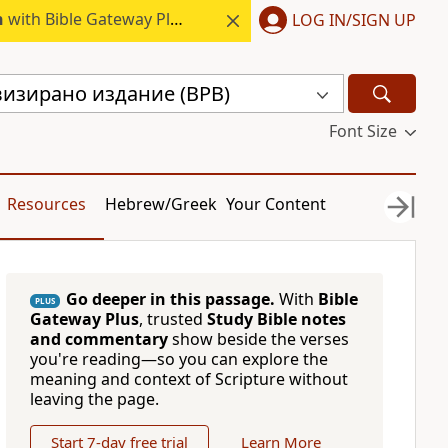
h
with Bible Gateway Plus.
LOG IN/SIGN UP
визирано издание (BPB)
Font Size
Resources
Hebrew/Greek
Your Content
Go deeper in this passage.
With
Bible
PLUS
Gateway Plus
, trusted
Study Bible notes
and commentary
show beside the verses
you're reading—so you can explore the
meaning and context of Scripture without
leaving the page.
Start 7-day free trial
Learn More