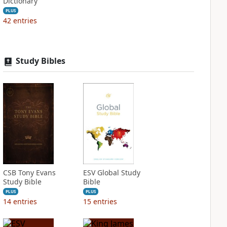
Dictionary
PLUS
42
entries
Study Bibles
CSB Tony Evans
ESV Global Study
Study Bible
Bible
PLUS
PLUS
14
entries
15
entries