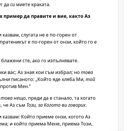
уг да
си
миете краката.
 пример да правите и вие, както Аз
 казвам, слугата не е по-горен от
пратеникът е по-горен от онзи, който го е
, блажени сте, ако го изпълнявате.
чки вас; Аз зная кои съм избрал; но
това
пълни писаното:
„Който яде хляба Ми,
той
 против Мен.“
м
това нещо
, преди да е станало, та когато
е, че Аз съм
Този, за Когото ви говорих
.
и казвам: Който приеме онзи, когото Аз
ма; и който приема Мене, приема Този,