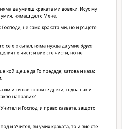
 няма да умиеш краката ми вовеки. Исус му
е умия, нямаш дял с Мене.
 Господи, не само краката ми, но и ръцете
то се е окъпал, няма нужда да умие
друго
 целият е чист; и вие сте чисти, но не
е кой щеше да Го предаде; затова и каза:
.
а им и си взе горните дрехи, седна пак и
какво направих?
Учител и Господ; и право казвате, защото
оспод и Учител, ви умих краката, то и вие сте