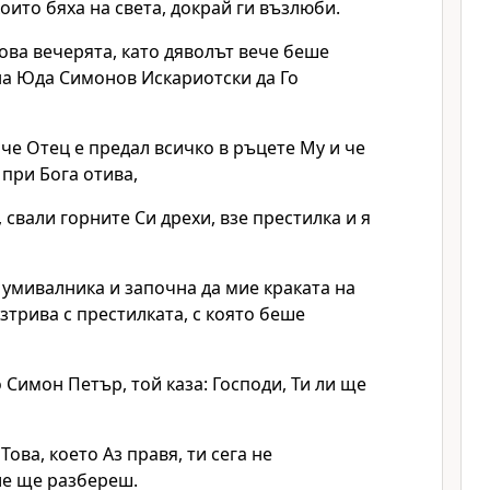
оито бяха на света, докрай ги възлюби.
ова вечерята, като дяволът вече беше
на Юда Симонов Искариотски да Го
че Отец е предал всичко в ръцете Му и че
 при Бога отива,
, свали горните Си дрехи, взе престилка и я
 умивалника и започна да мие краката на
изтрива с престилката, с която беше
о Симон Петър, той каза: Господи, Ти ли ще
:
Това, което Аз правя, ти сега не
ле ще разбереш.