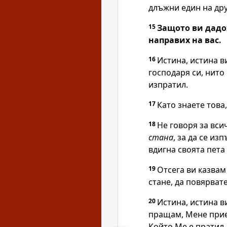
длъжни един на др
15
Защото ви дадох
направих на вас.
16
Истина, истина ви
господаря си, нито 
изпратил.
17
Като знаете това
18
Не говоря за вси
стана
, за да се из
вдигна своята пета
19
Отсега ви казва
стане, да повярват
20
Истина, истина в
пращам, Мене прие
Който Ме е пратил.