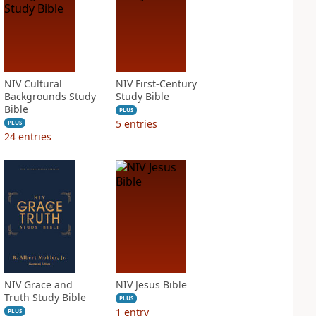
NIV Cultural
NIV First-Century
Backgrounds Study
Study Bible
Bible
PLUS
5
entries
PLUS
24
entries
NIV Grace and
NIV Jesus Bible
Truth Study Bible
PLUS
1
entry
PLUS