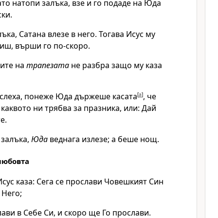
ато натопи залъка, взе и го подаде на Юда
ки.
лъка, Сатана влезе в него. Тогава Исус му
иш, върши го по-скоро.
щите на
трапезата
не разбра защо му каза
слеха, понеже Юда държеше касата
[
a
]
, че
 каквото ни трябва за празника, или: Дай
е.
 залъка,
Юда
веднага излезе; а беше нощ.
любовта
 Исус каза: Сега се прослави Човешкият Син
 Него;
лави в Себе Си, и скоро ще Го прослави.