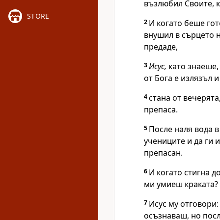
възлюбил Своите, к
STORE
2
И когато беше гот
внушил в сърцето 
предаде,
3
Исус,
като знаеше, 
от Бога е излязъл и
4
стана от вечерята
препаса.
5
После наля вода в
учениците и да ги 
препасан.
6
И когато стигна д
ми умиеш краката?
7
Исус му отговори
осъзнаваш, но пос