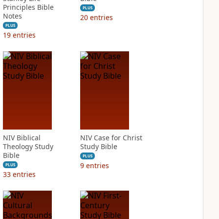
Principles Bible
PLUS
Notes
20
entries
PLUS
19
entries
NIV Biblical
NIV Case for Christ
Theology Study
Study Bible
Bible
PLUS
9
entries
PLUS
33
entries