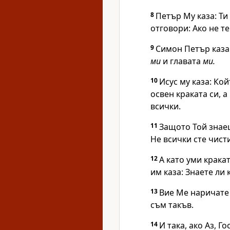
8
Петър Му каза: Ти
отговори:
Ако не т
9
Симон Петър каза:
ми
и главата
ми.
10
Исус му каза:
Кой
освен краката си, а
всички.
11
Защото Той знаеш
Не всички сте чисти
12
А като уми кракат
им каза:
Знаете ли 
13
Вие Ме наричате 
съм такъв.
14
И така, ако Аз, Г