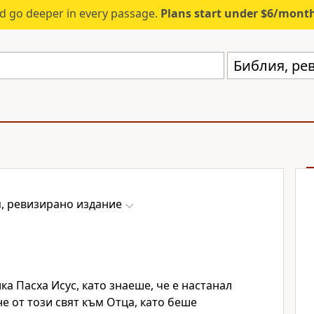
d go deeper in every passage.
Plans start under $6/mont
Библия, ре
, ревизирано издание
ка Пасха Исус, като знаеше, че е настанал
е от този свят към Отца, като беше