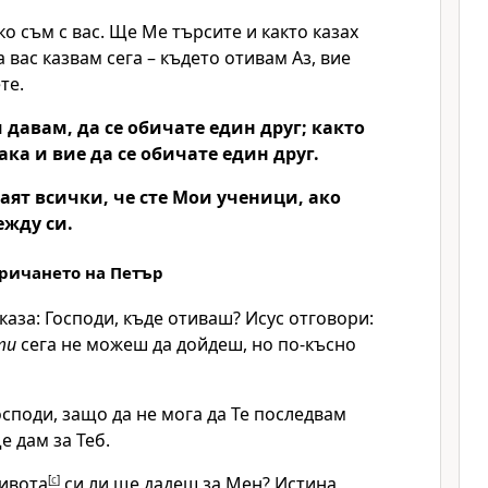
о съм с вас. Ще Ме търсите и както казах
а вас казвам сега – където отивам Аз, вие
те.
 давам, да се обичате един друг; както
ака и вие да се обичате един друг.
аят всички, че сте Мои ученици, ако
жду си.
тричането на Петър
аза: Господи, къде отиваш? Исус отговори:
ти
сега не можеш да дойдеш, но по-късно
осподи, защо да не мога да Те последвам
е дам за Теб.
ивота
[
c
]
си ли ще дадеш за Мен? Истина,