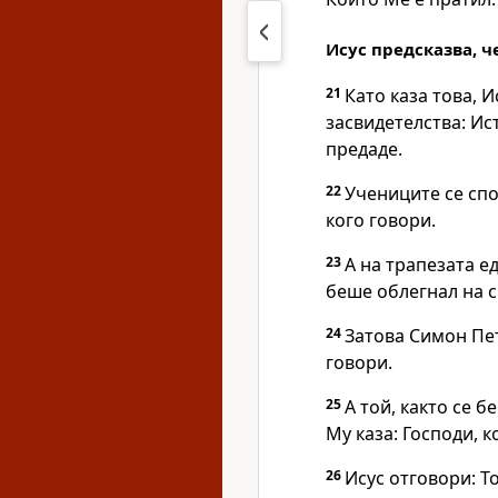
Исус предсказва, 
21
Като каза това, И
засвидетелства:
Ист
предаде.
22
Учениците се спо
кого говори.
23
А на трапезата е
беше облегнал на с
24
Затова Симон Пет
говори.
25
А той, както се б
Му каза: Господи, к
26
Исус отговори:
Т