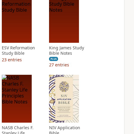
ESV Reformation
King James Study
Study Bible
Bible Notes
23
entries
PLUS
27
entries
NASB Charles F.
NIV Application
Stanley Life
Bible