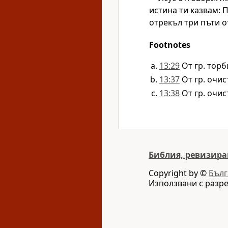
истина ти казвам: П
отрекъл три пъти о
Footnotes
13:29
От гр. торб
13:37
От гр. очис
13:38
От гр. очис
Библия, ревизира
Copyright by ©
Бълг
Използвани с разр