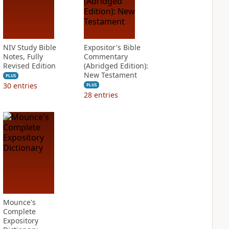
NIV Study Bible
Expositor's Bible
Notes, Fully
Commentary
Revised Edition
(Abridged Edition):
New Testament
PLUS
30
entries
PLUS
28
entries
Mounce's
Complete
Expository