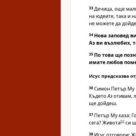
33
Дечица, още малк
на юдеите, така и н
не можете да дойде
34
Нова заповед ви
Аз ви възлюбих, т
35
По това ще позн
имате любов поме
Исус предсказва о
36
Симон Петър Му к
Където
Аз
отивам,
ще дойдеш.
37
Петър Му каза: Г
сега? Живота
[
b
]
си щ
38
Исус отговори:
Ж