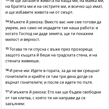
че ще запазите живота на баща ми, на майка ми,
на братята ми и на сестрите ми, и всичко що имат,
и ще избавите живота ни от смърт.
14
Мъжете й рекоха: Вместо вас ние сме готови да
умрем, ако само не издадете тая наша работа: и
когато Господ ни даде земята, ще ти покажем
милост и вярност.
15
Тогава тя ги спусна с въже през прозореца;
защото къщата й беше на градската стена, и на
стената живееше.
16
И рече им: Идете в гората, за да не ви срещнат
гонителите и крийте се там три дена догде се
върнат гонителите; и после си идете по пътя.
17
И мъжете й рекоха: Ето как ще бъдем свободни
от тая клетва, с която ти ни направи да се
закълнем: