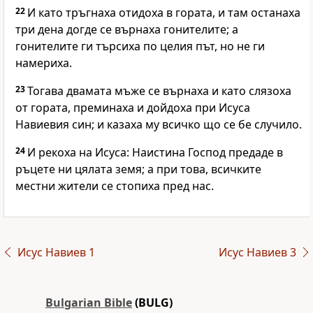
22
И като тръгнаха отидоха в гората, и там останаха
три дена догде се върнаха гонителите; а
гонителите ги търсиха по целия път, но не ги
намериха.
23
Тогава двамата мъже се върнаха и като слязоха
от гората, преминаха и дойдоха при Исуса
Навиевия син; и казаха му всичко що се бе случило.
24
И рекоха на Исуса: Наистина Господ предаде в
ръцете ни цялата земя; а при това, всичките
местни жители се стопиха пред нас.
Исус Навиев 1
Исус Навиев 3
Bulgarian Bible
(BULG)