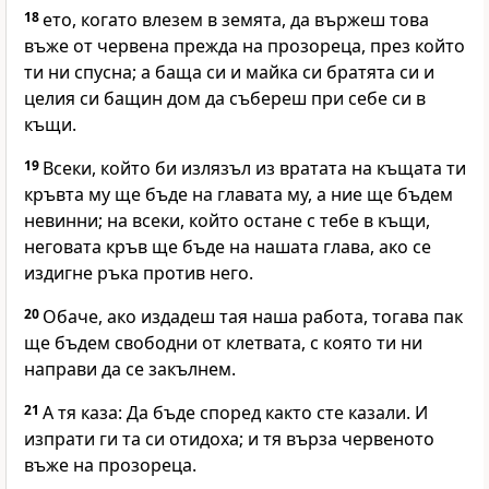
18
ето, когато влезем в земята, да вържеш това
въже от червена прежда на прозореца, през който
ти ни спусна; а баща си и майка си братята си и
целия си бащин дом да събереш при себе си в
къщи.
19
Всеки, който би излязъл из вратата на къщата ти
кръвта му ще бъде на главата му, а ние ще бъдем
невинни; на всеки, който остане с тебе в къщи,
неговата кръв ще бъде на нашата глава, ако се
издигне ръка против него.
20
Обаче, ако издадеш тая наша работа, тогава пак
ще бъдем свободни от клетвата, с която ти ни
направи да се закълнем.
21
А тя каза: Да бъде според както сте казали. И
изпрати ги та си отидоха; и тя върза червеното
въже на прозореца.