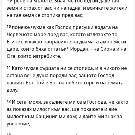
и рече на мъжете: Зная, че Господ ви даде тая
земя и страх от вас ни нападна, и всичките жители
на тая земя се стопиха пред вас;
10
понеже чухме как Господ пресуши водата на
Червеното море пред вас, когато излязохте то
Египет, и какво направихте на двамата аморейски
царе, които бяха оттатък* Иордан, - на Сиона и на
Ога, които изтребихте.
11
Като чухме сърцата ни се стопиха, и в никого не
остана вече душа поради вас; защото Господ
вашият Бог, Той е Бог на небето горе и на земята
долу.
12
И сега, моля, закълнете ми се в Господа, че както
аз показах милост към вас, ще покажете и вие
милост към бащиния ми дом; и дайте ми знак за
уверение,
13