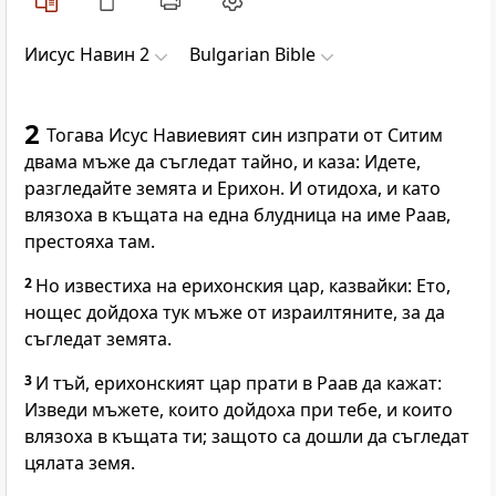
Иисус Навин 2
Bulgarian Bible
2
Тогава Исус Навиевият син изпрати от Ситим
двама мъже да съгледат тайно, и каза: Идете,
разгледайте земята и Ерихон. И отидоха, и като
влязоха в къщата на една блудница на име Раав,
престояха там.
2
Но известиха на ерихонския цар, казвайки: Ето,
нощес дойдоха тук мъже от израилтяните, за да
съгледат земята.
3
И тъй, ерихонският цар прати в Раав да кажат:
Изведи мъжете, които дойдоха при тебе, и които
влязоха в къщата ти; защото са дошли да съгледат
цялата земя.