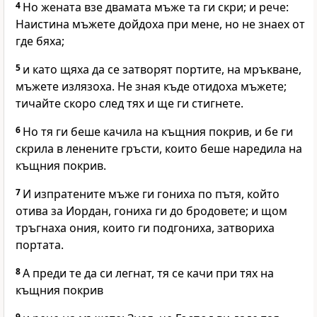
4
Но жената взе двамата мъже та ги скри; и рече:
Наистина мъжете дойдоха при мене, но не знаех от
где бяха;
5
и като щяха да се затворят портите, на мръкване,
мъжете излязоха. Не зная къде отидоха мъжете;
тичайте скоро след тях и ще ги стигнете.
6
Но тя ги беше качила на къщния покрив, и бе ги
скрила в ленените гръсти, които беше наредила на
къщния покрив.
7
И изпратените мъже ги гониха по пътя, който
отива за Иордан, гониха ги до бродовете; и щом
тръгнаха ония, които ги подгониха, затвориха
портата.
8
А преди те да си легнат, тя се качи при тях на
къщния покрив
9