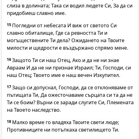
слиза в долината; Така си водил людете Си, За да си
придобиеш славно име.
15
Погледни от небесата И виж от светото Си
славно обиталище, Где са ревността Ти и
могъществените Ти дела? Ожидането на Твоите
милости и щедрости е въздържано спрямо мене.
16
Защото Ти си наш Отец, Ако и да не ни знае
Авраам И да не ни признае Израил; Ти, Господи, си
наш Отец; Твоето име е наш вечен Изкупител.
17
Защо си допуснал, Господи, да се отклоняваме от
пътищата Ти, Да ожесточаваме сърцата си та да не
Ти се боим? Върни се заради слугите Си, Племената
на Твоето наследство.
18
Малко време го владяха Твоите свети люде;
Противниците ни потъпкаха светилището Ти.