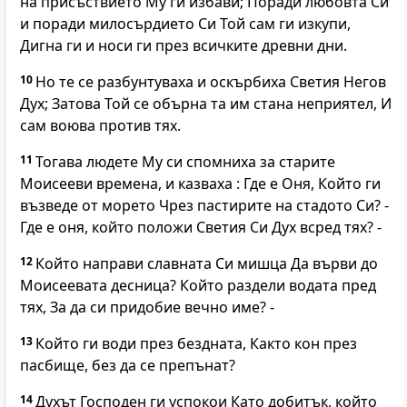
на присъствието Му ги избави; Поради любовта Си
и поради милосърдието Си Той сам ги изкупи,
Дигна ги и носи ги през всичките древни дни.
10
Но те се разбунтуваха и оскърбиха Светия Негов
Дух; Затова Той се обърна та им стана неприятел, И
сам воюва против тях.
11
Тогава людете Му си спомниха за старите
Моисееви времена, и казваха : Где е Оня, Който ги
възведе от морето Чрез пастирите на стадото Си? -
Где е оня, който положи Светия Си Дух всред тях? -
12
Който направи славната Си мишца Да върви до
Моисеевата десница? Който раздели водата пред
тях, За да си придобие вечно име? -
13
Който ги води през бездната, Както кон през
пасбище, без да се препънат?
14
Духът Господен ги успокои Като добитък, който