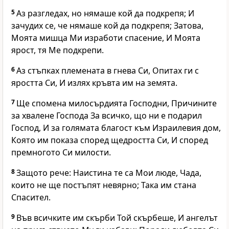
5
Аз разгледах, но нямаше кой да подкрепя; И
зачудих се, че нямаше кой да подкрепя; Затова,
Моята мишца Ми изработи спасение, И Моята
ярост, тя Ме подкрепи.
6
Аз стъпках племената в гнева Си, Опитах ги с
яростта Си, И излях кръвта им на земята.
7
Ще спомена милосърдията Господни, Причините
за хвалене Господа За всичко, що ни е подарил
Господ, И за голямата благост към Израилевия дом,
Която им показа според щедростта Си, И според
премногото Си милости.
8
Защото рече: Наистина те са Мои люде, Чада,
които не ще постъпят невярно; Така им стана
Спасител.
9
Във всичките им скърби Той скърбеше, И ангелът