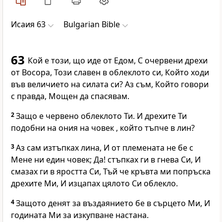
Исаия 63
Bulgarian Bible
63
Кой е този, що иде от Едом, С очервени дрехи
от Восора, Този славен в облеклото си, Който ходи
във величието на силата си? Аз съм, Който говори
с правда, Мощен да спасявам.
2
Защо е червено облеклото Ти. И дрехите Ти
подобни на ония на човек , който тъпче в лин?
3
Аз сам изтъпках лина, И от племената не бе с
Мене ни един човек; Да! стъпках ги в гнева Си, И
смазах ги в яростта Си, Тъй че кръвта ми попръска
дрехите Ми, И изцапах цялото Си облекло.
4
Защото денят за въздаянието бе в сърцето Ми, И
годината Ми за изкупване настана.