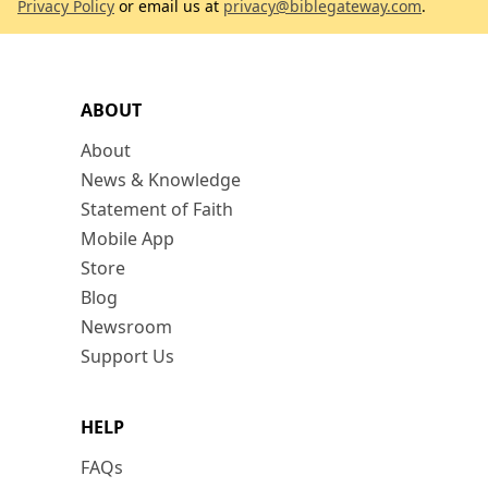
Privacy Policy
or email us at
privacy@biblegateway.com
.
ABOUT
About
News & Knowledge
Statement of Faith
Mobile App
Store
Blog
Newsroom
Support Us
HELP
FAQs