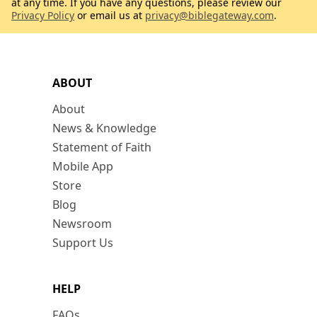
at any time. If you have any questions, please review our
Privacy Policy
or email us at
privacy@biblegateway.com
.
ABOUT
About
News & Knowledge
Statement of Faith
Mobile App
Store
Blog
Newsroom
Support Us
HELP
FAQs