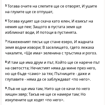
5
Тогава очите на слепите ще се отворят, И ушите
на глухите ще се отпушат,
6
Тогава куцият ще скача като елен, И езикът на
немия ще пее; Защото в пустата земя ще
избликнат води, И потоци в пустинята.
7
Нажеженият пясък ще стане езеро, И жадната
земя водни извори; В заселището, гдето лежаха
чакалите, <Ще има> зеленина с тръстика и рогоз.
8
И там ще има друм и път, Който ще се нарече път
на светостта; Нечистият няма да мине през него,
но ще бъде <само> за тях; Пътниците - даже и
глупавите - няма да се заблуждават <по него>.
9
Лъв не ще има там, Нито ще се качи по него
хищен звяр; Такъв не ще се намери там; Но
изкупените ще ходят <по него>.