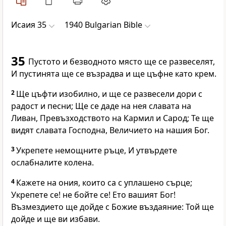
Исаия 35
1940 Bulgarian Bible
35
Пустото и безводното място ще се развеселят,
И пустинята ще се възрадва и ще цъфне като крем.
2
Ще цъфти изобилно, и ще се развесели дори с
радост и песни; Ще се даде на нея славата на
Ливан, Превъзходството на Кармил и Сарод; Те ще
видят славата Господна, Величието на нашия Бог.
3
Укрепете немощните ръце, И утвърдете
ослабналите колена.
4
Кажете на ония, които са с уплашено сърце;
Укрепете се! не бойте се! Ето вашият Бог!
Възмездието ще дойде с Божие въздаяние: Той ще
дойде и ще ви избави.