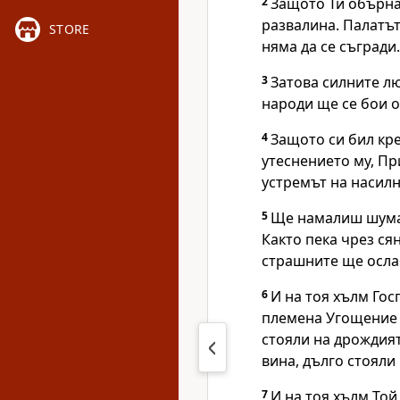
2
Защото Ти обърна 
развалина. Палатът
STORE
няма да се съгради.
3
Затова силните лю
народи ще се бои о
4
Защото си бил кре
утеснението му, Пр
устремът на насилн
5
Ще намалиш шума 
Както пека чрез ся
страшните ще осла
6
И на тоя хълм Гос
племена Угощение 
стояли на дрождият
вина, дълго стояли
7
И на тоя хълм То