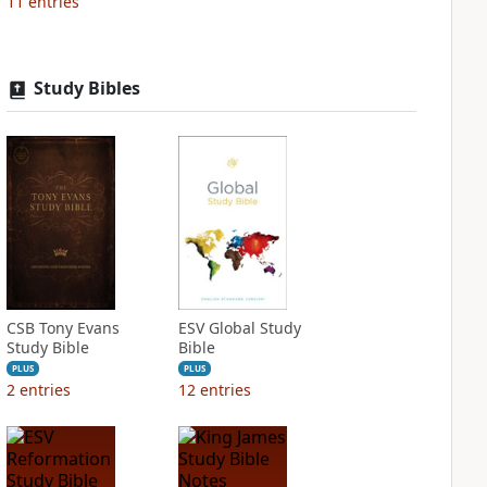
11
entries
Study Bibles
CSB Tony Evans
ESV Global Study
Study Bible
Bible
PLUS
PLUS
2
entries
12
entries