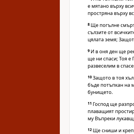
е мятано върху вси
простряна върху в
8
Ще погълне смърт
сълзите от всичкит
цялата земя; Защот
9
И в оня ден ще рек
ще ни спаси; Тоя е 
развеселим в спасе
10
Защото в тоя хъ
бъде потъпкан на м
бунището.
11
Господ ще разпро
плаващият простир
му Въпреки лукавщ
12
Ще сниши и крепо