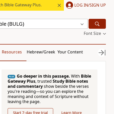
h Bible Gateway Plus.
LOG IN/SIGN UP
ble (BULG)
Font Size
Resources
Hebrew/Greek
Your Content
Go deeper in this passage.
With
Bible
PLUS
Gateway Plus
, trusted
Study Bible notes
and commentary
show beside the verses
you're reading—so you can explore the
meaning and context of Scripture without
leaving the page.
Start 7-day free trial
Learn More