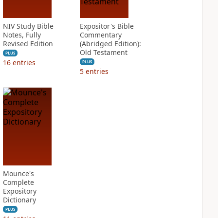
NIV Study Bible
Expositor's Bible
Notes, Fully
Commentary
Revised Edition
(Abridged Edition):
Old Testament
PLUS
16
entries
PLUS
5
entries
Mounce's
Complete
Expository
Dictionary
PLUS