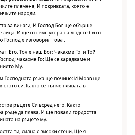
чките племена, И покривката, която е
сичките народи.
та за винаги; И Господ Бог ще обърше
е лица, И ще отнеме укора на людете Си от
о Господ е изговорил това ,
ат: Ето, Тоя е наш Бог; Чакахме Го, и Той
Господ; чакахме Го; Ще се зарадваме и
нието Му.
лм Господната ръка ще почине; И Моав ще
ястото си, Както се тъпче плявата в
стре ръцете Си всред него, Както
а ръце да плава, И ще повали гордостта
ината на ръцете му.
стта ти, силна с високи стени, Ще я