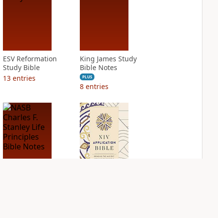
ESV Reformation
King James Study
Study Bible
Bible Notes
13
entries
PLUS
8
entries
NASB Charles F.
NIV Application
Stanley Life
Bible
Principles Bible
PLUS
Notes
4
entries