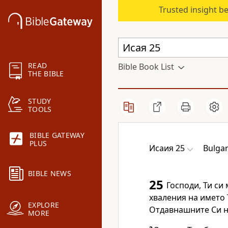
Trusted insight b
READ
Bible Book List
THE BIBLE
STUDY
TOOLS
BIBLE GATEWAY
PLUS
Исаия 25
Bulgar
BIBLE NEWS
25
Господи, Ти си
хваления на името 
EXPLORE
Отдавнашните Си на
MORE