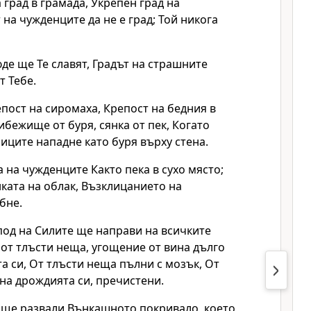
град в грамада, Укрепен град на
 на чужденците да не е град; Той никога
де ще Те славят, Градът на страшните
т Тебе.
пост на сиромаха, Крепост на бедния в
ибежище от буря, сянка от пек, Когато
иците нападне като буря върху стена.
на чужденците Както пека в сухо място;
нката на облак, Възклицанието на
бне.
под на Силите ще направи на всичките
от тлъсти неща, угощение от вина дълго
а си, От тлъсти неща пълни с мозък, От
 на дрождията си, пречистени.
й ще развали Вънкашното покривало, което