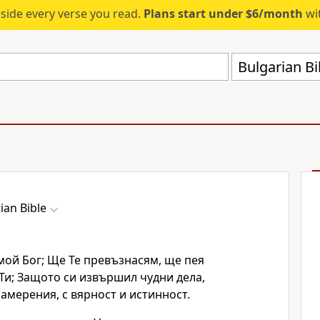
eside every verse you read.
Plans start under $6/month
wit
Bulgarian Bi
ian Bible
 мой Бог; Ще Те превъзнасям, ще пея
Ти; Защото си извършил чудни дела,
мерения, с вярност и истинност.