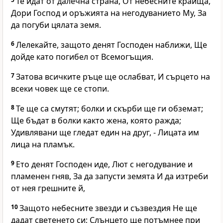
Те идат от далечна страна, От небесните краища,
Дори Господ и оръжията на негодуванието Му, За
да погуби цялата земя.
6
Лелекайте, защото денят Господен наближи, Ще
дойде като погибел от Всемогъщия.
7
Затова всичките ръце ще ослабват, И сърцето на
всеки човек ще се стопи.
8
Те ще са смутят; болки и скърби ще ги обземат;
Ще бъдат в болки както жена, която ражда;
Удивлявани ще гледат един на друг, - Лицата им
лица на пламък.
9
Ето денят Господен иде, Лют с негодувание и
пламенен гняв, За да запусти земята И да изтреби
от нея грешните й,
10
Защото небесните звезди и съзвездия Не ще
дадат светенето си; Слънцето ще потъмнее при