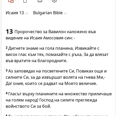
Исаия 13
Bulgarian Bible
13
Пророчество за Вавилон наложено във
видение на Исаия Амосовия син: -
2
Дигнете знаме на гола планина, Извикайте с
висок глас към тях, помахайте с ръка, За да влязат
във вратите на благородните.
3
Аз заповядах на посветените Си, Повиках още и
силните Си, за да извършат волята на гнева Ми,-
Да! ония, които се радват на Моето величие.
4
Гласът върху планините на множество приличаше
на голям народ! Господ на силите преглежда
войнството Си за бой.
5