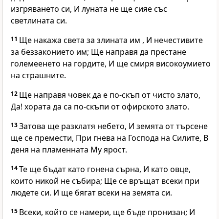
изгряването си, И луната не ще сияе със
светлината си.
11
Ще накажа света за злината им , И нечестивите
за беззаконието им; Ще направя да престане
големеенето на гордите, И ще смиря високоумието
на страшните.
12
Ще направя човек да е по-скъп от чисто злато,
Да! хората да са по-скъпи от офирското злато.
13
Затова ще разклатя небето, И земята от търсене
ще се премести, При гнева на Господа на Силите, В
деня на пламенната Му ярост.
14
Те ще бъдат като гонена сърна, И като овце,
които никой не събира; Ще се връщат всеки при
людете си. И ще бягат всеки на земята си.
15
Всеки, който се намери, ще бъде пронизан; И