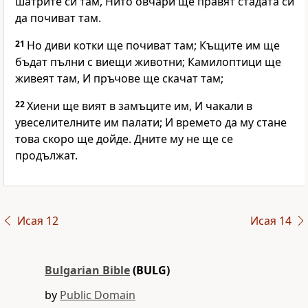
шатрите си там, Нито овчари ще правят стадата си
да почиват там.
21
Но диви котки ще почиват там; Къщите им ще
бъдат пълни с виещи животни; Камилоптици ще
живеят там, И пръчове ще скачат там;
22
Хиени ще вият в замъците им, И чакали в
увеселителните им палати; И времето да му стане
това скоро ще дойде. Дните му не ще се
продължат.
Исая 12
Исая 14
Bulgarian Bible
(BULG)
by
Public Domain