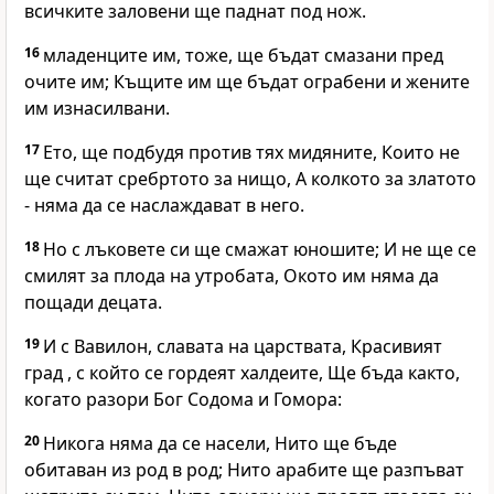
всичките заловени ще паднат под нож.
16
младенците им, тоже, ще бъдат смазани пред
очите им; Къщите им ще бъдат ограбени и жените
им изнасилвани.
17
Ето, ще подбудя против тях мидяните, Които не
ще считат сребртото за нищо, А колкото за златото
- няма да се наслаждават в него.
18
Но с лъковете си ще смажат юношите; И не ще се
смилят за плода на утробата, Окото им няма да
пощади децата.
19
И с Вавилон, славата на царствата, Красивият
град , с който се гордеят халдеите, Ще бъда както,
когато разори Бог Содома и Гомора:
20
Никога няма да се насели, Нито ще бъде
обитаван из род в род; Нито арабите ще разпъват