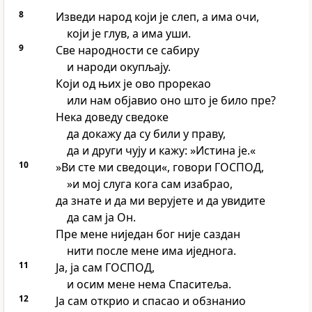
8
Изведи народ који је слеп, а има очи,
који је глув, а има уши.
9
Све народности се сабиру
и народи окупљају.
Који од њих је ово прорекао
или нам објавио оно што је било пре?
Нека доведу сведоке
да докажу да су били у праву,
да и други чују и кажу: »Истина је.«
10
»Ви сте ми сведоци«, говори ГОСПОД,
»и мој слуга кога сам изабрао,
да знате и да ми верујете и да увидите
да сам ја Он.
Пре мене ниједан бог није саздан
нити после мене има иједнога.
11
Ја, ја сам ГОСПОД,
и осим мене нема Спаситеља.
12
Ја сам открио и спасао и обзнанио