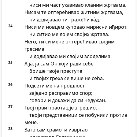
ниси ми част указивао кланим жртвама.
Нисам те оптерећивао житним жртвама,
ни додијавао ти тражећи кâд.
24
Ниси ми новцем куповао мирисни иђирот,
ни ситио ме лојем својих жртава.
Него, ти си мене оптерећивао својим
гресима
и додијавао ми својим злоделима.
25
А ја, ја сам Он који ради себе
брише твоје преступе
и твојих греха се више не сећа.
26
Подсети ме на прошлост,
заједно расправимо спор;
говори и докажи да си недужан.
27
Твој први праотац је згрешио,
твоји представници се побунили против
мене.
28
Зато сам срамоти извргао