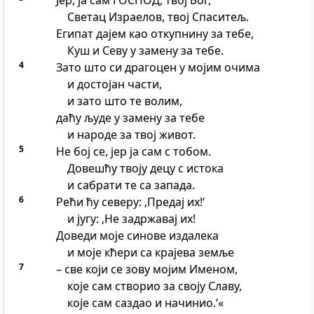
Јер, ја сам ГОСПОД, твој Бог,
Светац Израелов, твој Спаситељ.
Египат дајем као откупнину за тебе,
Куш и Севу у замену за тебе.
4
Зато што си драгоцен у мојим очима
и достојан части,
и зато што те волим,
даћу људе у замену за тебе
и народе за твој живот.
5
Не бој се, јер ја сам с тобом.
Довешћу твоју децу с истока
и сабрати те са запада.
6
Рећи ћу северу: ‚Предај их!‘
и југу: ‚Не задржавај их!
Доведи моје синове издалека
и моје кћери са крајева земље
7
– све који се зову мојим Именом,
које сам створио за своју Славу,
које сам саздао и начинио.‘«