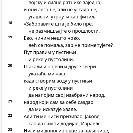
војску и силне ратнике заједно,
и они легоше, али не устадоше,
угашени, утрнути као фитиљ:
18
»Заборавите шта је било пре,
не размишљајте о прошлости.
19
Ево, чиним нешто ново,
већ се помаља, зар не примећујете?
Пут правим у пустињи
и реке у пустолини.
20
Шакали и нојеви и друге звери
указаће ми част
када створим воду у пустињи
и реке у пустолини
да напојим свој изабрани народ,
21
народ који сам за себе саздао
да ми исказује хвале.
22
Али ти ме ниси призивао, Јакове,
као да сам ти додијао, Израеле.
23
Ниси ми доносио овце за паљенице,