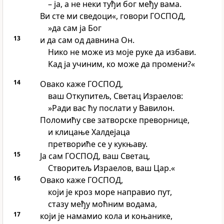
– ја, а не неки туђи бог међу вама.
Ви сте ми сведоци«, говори ГОСПОД,
»да сам ја Бог
13
и да сам од давнина Он.
Нико не може из моје руке да избави.
Кад ја учиним, ко може да промени?«
14
Овако каже ГОСПОД,
ваш Откупитељ, Светац Израелов:
»Ради вас ћу послати у Вавилон.
Поломићу све затворске преворнице,
и клицање Халдејаца
претвориће се у кукњаву.
15
Ја сам ГОСПОД, ваш Светац,
Створитељ Израелов, ваш Цар.«
16
Овако каже ГОСПОД,
који је кроз море направио пут,
стазу међу моћним водама,
17
који је намамио кола и коњанике,