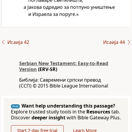
поглаваре Светилишта,
а Јакова одредио за потпуно уништење
и Израела за поруге.«
Исаија 42
Исаија 44
Serbian New Testament: Easy-to-Read
Version
(ERV-SR)
Библија: Савремени српски превод
(ССП) © 2015 Bible League International
Want help understanding this passage?
PLUS
Explore trusted study tools in the
Resources
tab.
Discover
deeper insight
with Bible Gateway Plus.
Start 7-day free trial
Learn More