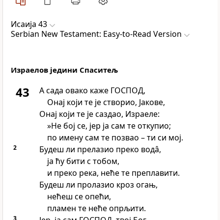
Исаија 43
Serbian New Testament: Easy-to-Read Version
Израелов једини Спаситељ
43
А сада овако каже ГОСПОД,
Онај који те је створио, Јакове,
Онај који те је саздао, Израеле:
»Не бој се, јер ја сам те откупио;
по имену сам те позвао – ти си мој.
2
Будеш ли прелазио преко водâ,
ја ћу бити с тобом,
и преко река, неће те преплавити.
Будеш ли пролазио кроз огањ,
нећеш се опећи,
пламен те неће опрљити.
3