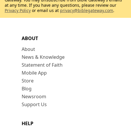
at any time. If you have any questions, please review our
Privacy Policy
or email us at
privacy@biblegateway.com
.
ABOUT
About
News & Knowledge
Statement of Faith
Mobile App
Store
Blog
Newsroom
Support Us
HELP