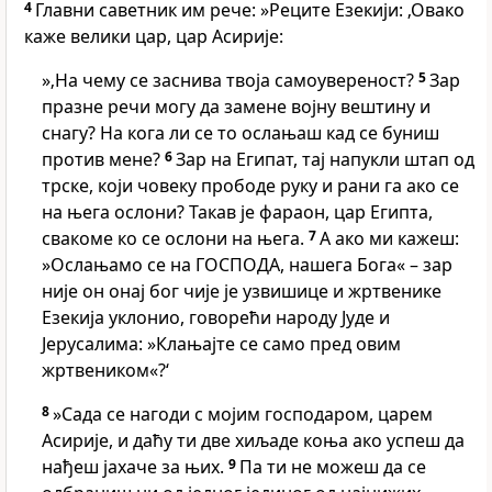
4
Главни саветник им рече: »Реците Езекији: ‚Овако
каже велики цар, цар Асирије:
»‚На чему се заснива твоја самоувереност?
5
Зар
празне речи могу да замене војну вештину и
снагу? На кога ли се то ослањаш кад се буниш
против мене?
6
Зар на Египат, тај напукли штап од
трске, који човеку прободе руку и рани га ако се
на њега ослони? Такав је фараон, цар Египта,
свакоме ко се ослони на њега.
7
А ако ми кажеш:
»Ослањамо се на ГОСПОДА, нашега Бога« – зар
није он онај бог чије је узвишице и жртвенике
Езекија уклонио, говорећи народу Јуде и
Јерусалима: »Клањајте се само пред овим
жртвеником«?‘
8
»Сада се нагоди с мојим господаром, царем
Асирије, и даћу ти две хиљаде коња ако успеш да
нађеш јахаче за њих.
9
Па ти не можеш да се