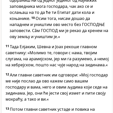
одбраниш ни од једног јединог од најнижих
заповедника мога господара, чак ако се и
ослањаш на то да ће ти Египат дати кола и
коњанике.
10
Осим тога, нисам дошао да
нападнем и уништим ово место без ГОСПОДЊЕ
заповести. Сâм ГОСПОД ми је рекао да кренем на
ову земљу и уништим је.«
11
Тада Елјаким, Шевна и Јоах рекоше главном
саветнику: »Молимо те, говори с нама, твојим
слугама, на арамејском, јер ми га разумемо, а немој
на хебрејском, пошто нас чује народ на зидинама.«
12
Али главни саветник им одговори: »Мој господар
ме није послао да ово кажем само вашем
господару и вама, него и овим људима који седе на
зидинама. Јер, они ће јести свој измет и пити своју
мокраћу, а тако и ви.«
13
Потом главни саветник устаде и повика на