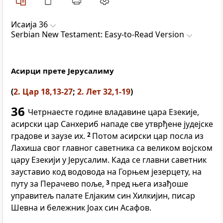
Исаија 36
Serbian New Testament: Easy-to-Read Version
Асирци прете Јерусалиму
(
2. Цар 18,13-27
;
2. Лет 32,1-19
)
36
Четрнаесте године владавине цара Езекије,
асирски цар Санхериб нападе све утврђене јудејске
градове и заузе их.
2
Потом асирски цар посла из
Лахиша свог главног саветника са великом војском
цару Езекији у Јерусалим. Када се главни саветник
зауставио код водовода на Горњем језерцету, на
путу за Перачево поље,
3
пред њега изађоше
управитељ палате Елјаким син Хилкијин, писар
Шевна и бележник Јоах син Асафов.