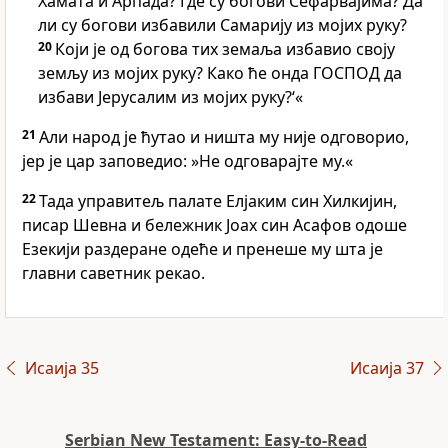
Хамата и Арпада? Где су богови Сефарвајима? Да
ли су богови избавили Самарију из мојих руку?
20
Који је од богова тих земаља избавио своју
земљу из мојих руку? Како ће онда ГОСПОД да
избави Јерусалим из мојих руку?‘«
21
Али народ је ћутао и ништа му није одговорио,
јер је цар заповедио: »Не одговарајте му.«
22
Тада управитељ палате Елјаким син Хилкијин,
писар Шевна и бележник Јоах син Асафов одоше
Езекији раздеране одеће и пренеше му шта је
главни саветник рекао.
Исаија 35
Исаија 37
Serbian New Testament: Easy-to-Read