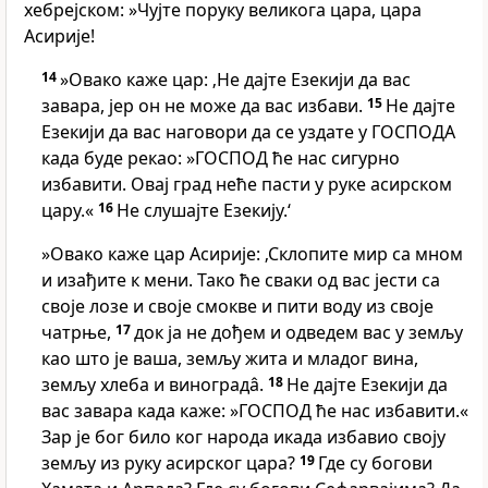
хебрејском: »Чујте поруку великога цара, цара
Асирије!
14
»Овако каже цар: ‚Не дајте Езекији да вас
завара, јер он не може да вас избави.
15
Не дајте
Езекији да вас наговори да се уздате у ГОСПОДА
када буде рекао: »ГОСПОД ће нас сигурно
избавити. Овај град неће пасти у руке асирском
цару.«
16
Не слушајте Езекију.‘
»Овако каже цар Асирије: ‚Склопите мир са мном
и изађите к мени. Тако ће сваки од вас јести са
своје лозе и своје смокве и пити воду из своје
чатрње,
17
док ја не дођем и одведем вас у земљу
као што је ваша, земљу жита и младог вина,
земљу хлеба и виноградâ.
18
Не дајте Езекији да
вас завара када каже: »ГОСПОД ће нас избавити.«
Зар је бог било ког народа икада избавио своју
земљу из руку асирског цара?
19
Где су богови