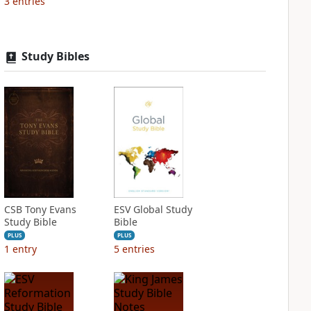
3
entries
Study Bibles
CSB Tony Evans
ESV Global Study
Study Bible
Bible
PLUS
PLUS
1
entry
5
entries