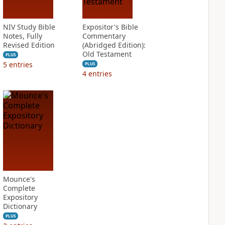
NIV Study Bible
Expositor's Bible
Notes, Fully
Commentary
Revised Edition
(Abridged Edition):
Old Testament
PLUS
5
entries
PLUS
4
entries
Mounce's
Complete
Expository
Dictionary
PLUS