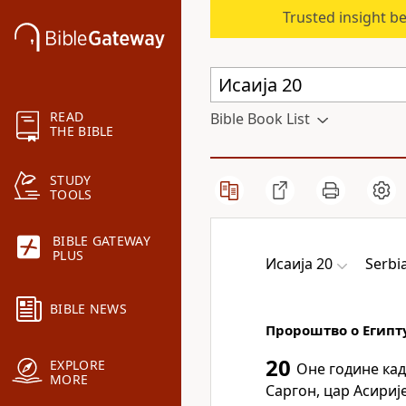
Trusted insight b
READ
Bible Book List
THE BIBLE
STUDY
TOOLS
BIBLE GATEWAY
PLUS
Исаија 20
Serbi
BIBLE NEWS
Пророштво о Египт
20
EXPLORE
Оне године кад
MORE
Саргон, цар Асириј