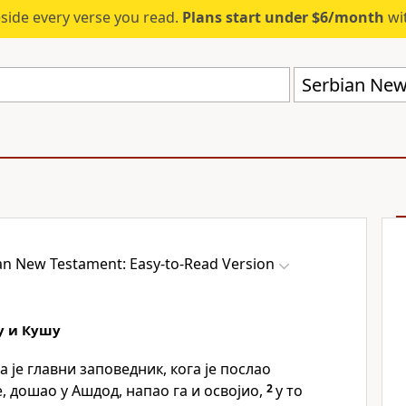
eside every verse you read.
Plans start under $6/month
wit
an New Testament: Easy-to-Read Version
у и Кушу
а је главни заповедник, кога је послао
е, дошао у Ашдод, напао га и освојио,
2
у то