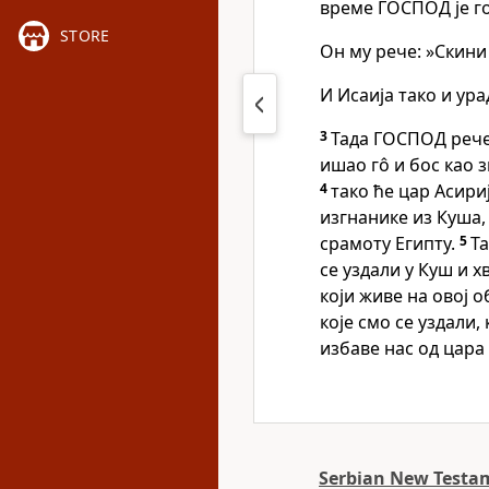
време ГОСПОД је г
STORE
Он му рече: »Скини 
И Исаија тако и урад
3
Тада ГОСПОД рече:
ишао гô и бос као 
4
тако ће цар Асири
изгнанике из Куша,
срамоту Египту.
5
Та
се уздали у Куш и 
који живе на овој о
које смо се уздали,
избаве нас од цара 
Serbian New Testam