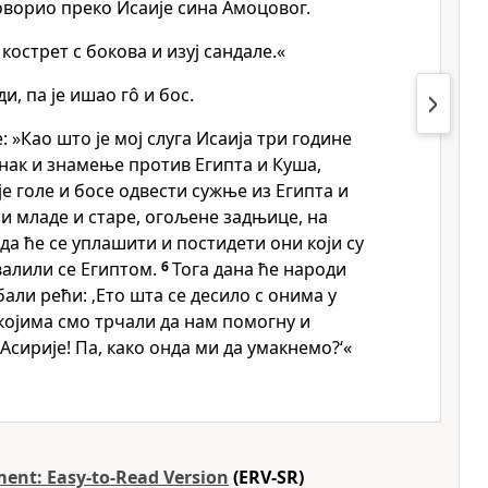
оворио преко Исаије сина Амоцовог.
кострет с бокова и изуј сандале.«
и, па је ишао гô и бос.
 »Као што је мој слуга Исаија три године
знак и знамење против Египта и Куша,
је голе и босе одвести сужње из Египта и
 и младе и старе, огољене задњице, на
да ће се уплашити и постидети они који су
хвалили се Египтом.
6
Тога дана ће народи
бали рећи: ‚Ето шта се десило с онима у
 којима смо трчали да нам помогну и
Асирије! Па, како онда ми да умакнемо?‘«
ent: Easy-to-Read Version
(ERV-SR)