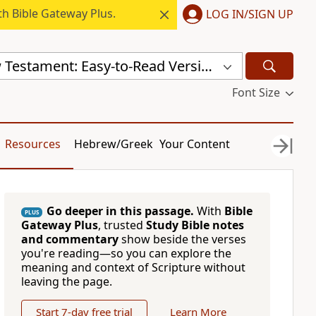
h Bible Gateway Plus.
LOG IN/SIGN UP
Serbian New Testament: Easy-to-Read Version (ERV-SR)
Font Size
Resources
Hebrew/Greek
Your Content
Go deeper in this passage.
With
Bible
PLUS
Gateway Plus
, trusted
Study Bible notes
and commentary
show beside the verses
you're reading—so you can explore the
meaning and context of Scripture without
leaving the page.
Start 7-day free trial
Learn More