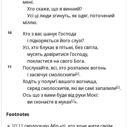
мені.
Хто скаже, що я винний?
Усі ці люди згинуть, як одяг, поточений
міллю.
10
Хто з вас шанує Господа
і підкоряється його слузі?
Усі, хто блукає в пітьмі, без світла,
мусять довіритися Господу,
покластися на свого Бога.
11
Послухайте, всі, хто розпалює вогонь
і засвічує смолоскипи
[
a
]
.
Ходіть у полум’ї вашого вогнища,
серед смолоскипів, які ви самі запалили
[
b
]
.
Ось що з вами буде від руки Моєї:
ви сконаєте в муках
[
c
]
».
Footnotes
50:11
смолоскипи
Або «ті, хто хоче жити своїм