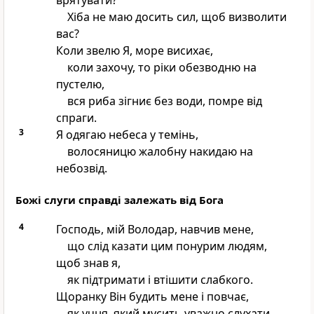
врятувати?
Хіба не маю досить сил, щоб визволити
вас?
Коли звелю Я, море висихає,
коли захочу, то ріки обезводню на
пустелю,
вся риба зігниє без води, помре від
спраги.
3
Я одягаю небеса у темінь,
волосяницю жалобну накидаю на
небозвід.
Божі слуги справді залежать від Бога
4
Господь, мій Володар, навчив мене,
що слід казати цим понурим людям,
щоб знав я,
як підтримати і втішити слабкого.
Щоранку Він будить мене і повчає,
як учня, який мусить уважно слухати.