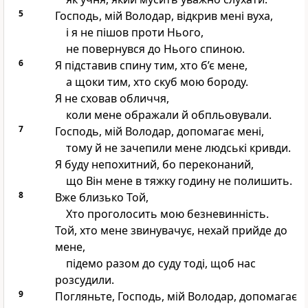
5
Господь, мій Володар, відкрив мені вуха,
і я не пішов проти Нього,
не повернувся до Нього спиною.
6
Я підставив спину тим, хто б’є мене,
а щоки тим, хто скуб мою бороду.
Я не сховав обличчя,
коли мене ображали й обпльовували.
7
Господь, мій Володар, допомагає мені,
тому й не зачепили мене людські кривди.
Я буду непохитний, бо переконаний,
що Він мене в тяжку годину не полишить.
8
Вже близько Той,
Хто проголосить мою безневинність.
Той, хто мене звинувачує, нехай прийде до
мене,
підемо разом до суду тоді, щоб нас
розсудили.
9
Погляньте, Господь, мій Володар, допомагає