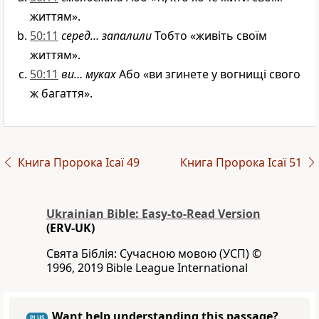
життям».
50:11
серед… запалили
Тобто «живіть своїм
життям».
50:11
ви… муках
Або «ви згинете у вогнищі свого
ж багаття».
Книга Пророка Ісаї 49
Книга Пророка Ісаї 51
Ukrainian Bible: Easy-to-Read Version
(ERV-UK)
Свята Біблія: Сучасною мовою (УСП) ©
1996, 2019 Bible League International
Want help understanding this passage?
PLUS