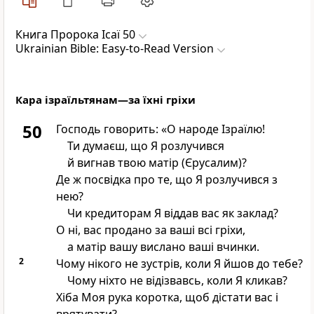
Книга Пророка Ісаї 50
Ukrainian Bible: Easy-to-Read Version
Кара ізраїльтянам—за їхні гріхи
50
Господь говорить: «О народе Ізраїлю!
Ти думаєш, що Я розлучився
й вигнав твою матір (Єрусалим)?
Де ж посвідка про те, що Я розлучився з
нею?
Чи кредиторам Я віддав вас як заклад?
О ні, вас продано за ваші всі гріхи,
а матір вашу вислано ваші вчинки.
2
Чому нікого не зустрів, коли Я йшов до тебе?
Чому ніхто не відізвавсь, коли Я кликав?
Хіба Моя рука коротка, щоб дістати вас і