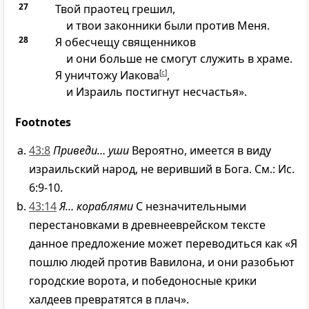
27
Твой праотец грешил,
и твои законники были против Меня.
28
Я обесчещу священников
и они больше не смогут служить в храме.
Я уничтожу Иакова
[
c
]
,
и Израиль постигнут несчастья».
Footnotes
43:8
Приведи… уши
Вероятно, имеется в виду
израильский народ, не веривший в Бога. См.: Ис.
6:9-10.
43:14
Я… кораблями
С незначительными
перестановками в древнееврейском тексте
данное предложение может переводиться как «Я
пошлю людей против Вавилона, и они разобьют
городские ворота, и победоносные крики
халдеев превратятся в плач».