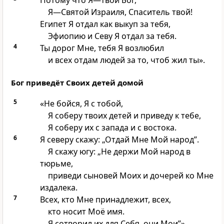
Потому что Я—твой Бог,
Я—Святой Израиля, Спаситель твой!
Египет Я отдал как выкуп за тебя,
Эфиопию и Севу Я отдал за тебя.
4
Ты дорог Мне, тебя Я возлюбил
и всех отдам людей за то, чтоб жил ты».
Бог приведёт Своих детей домой
5
«Не бойся, Я с тобой,
Я соберу твоих детей и приведу к тебе,
Я соберу их с запада и с востока.
6
Я северу скажу: „Отдай Мне Мой народ”.
Я скажу югу: „Не держи Мой народ в
тюрьме,
приведи сыновей Моих и дочерей ко Мне
издалека.
7
Всех, кто Мне принадлежит, всех,
кто носит Моё имя.
Я сотворил их для Себя, они Мои”».