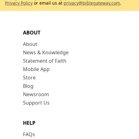
Privacy Policy
or email us at
privacy@biblegateway.com
.
ABOUT
About
News & Knowledge
Statement of Faith
Mobile App
Store
Blog
Newsroom
Support Us
HELP
FAQs