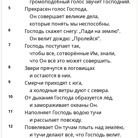
громоподобный голос звучит Господний.
5
Прекрасен голос Господа,
Он совершает великие дела,
которые понять мы неспособны.
6
Господь скажет снегу: „Пади на землю”.
Он велит дождю: „Пролейся”.
7
Господь поступает так,
чтобы все, сотворённые Им, знали,
что Он всё это может совершить.
8
Звери прячутся в логовищах
и остаются в них.
9
Смерчи приходят с юга,
а холодные ветры дуют с севера.
10
От дыхания Господа образуется лёд,
и замораживает океаны Он.
11
Наполняет Господь водою тучи
и рассылает повсюду.
12
Повелевает Он тучам плыть над землёю,
и тучи делают всё, что Господь велит.