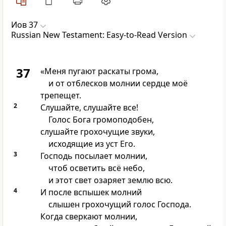
Иов 37
Russian New Testament: Easy-to-Read Version
37
«Меня пугают раскаты грома,
и от отблесков молнии сердце моё
трепещет.
2
Слушайте, слушайте все!
Голос Бога громоподобен,
слушайте грохочущие звуки,
исходящие из уст Его.
3
Господь посылает молнии,
чтоб осветить всё небо,
и этот свет озаряет землю всю.
4
И после вспышек молний
слышен грохочущий голос Господа.
Когда сверкают молнии,