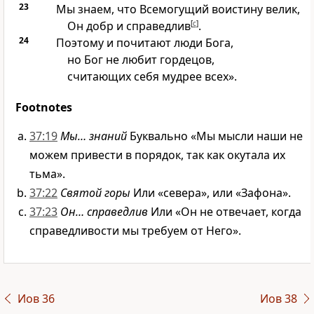
23
Мы знаем, что Всемогущий воистину велик,
Он добр и справедлив
[
c
]
.
24
Поэтому и почитают люди Бога,
но Бог не любит гордецов,
считающих себя мудрее всех».
Footnotes
37:19
Мы… знаний
Буквально «Мы мысли наши не
можем привести в порядок, так как окутала их
тьма».
37:22
Святой горы
Или «севера», или «Зафона».
37:23
Он… справедлив
Или «Он не отвечает, когда
справедливости мы требуем от Него».
Иов 36
Иов 38