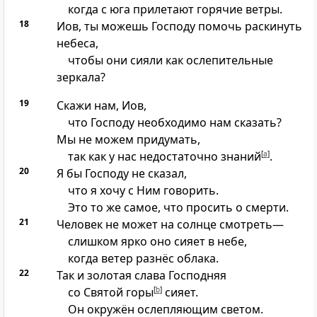
когда с юга прилетают горячие ветры.
18
Иов, ты можешь Господу помочь раскинуть
небеса,
чтобы они сияли как ослепительные
зеркала?
19
Скажи нам, Иов,
что Господу необходимо нам сказать?
Мы не можем придумать,
так как у нас недостаточно знаний
[
a
]
.
20
Я бы Господу не сказал,
что я хочу с Ним говорить.
Это то же самое, что просить о смерти.
21
Человек не может на солнце смотреть—
слишком ярко оно сияет в небе,
когда ветер разнёс облака.
22
Так и золотая слава Господняя
со Святой горы
[
b
]
сияет.
Он окружён ослепляющим светом.