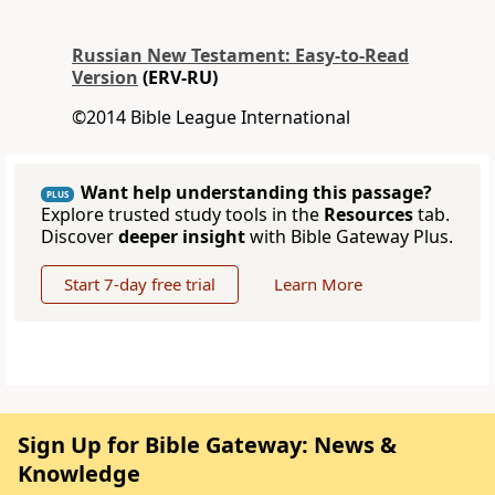
Russian New Testament: Easy-to-Read
Version
(ERV-RU)
©2014 Bible League International
Want help understanding this passage?
PLUS
Explore trusted study tools in the
Resources
tab.
Discover
deeper insight
with Bible Gateway Plus.
Start 7-day free trial
Learn More
Sign Up for Bible Gateway: News &
Knowledge