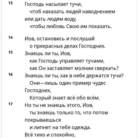
13
Господь насылает тучи,
чтоб наказать людей наводнением
или дать людям воду,
чтобы любовь Свою им показать.
14
Иов, остановись и послушай
о прекрасных делах Господних.
15
Знаешь ли ты, Иов,
как Господь управляет тучами,
как Он заставляет молнии сверкать?
16
Знаешь ли ты, как в небе держатся тучи?
Они—лишь один пример чудес
Господних,
Который знает всё обо всём.
17
Но ты не знаешь этого, Иов,
ты знаешь только то, что потом
покрываешься
и липнет на тебе одежда.
Всё тихо и спокойно,