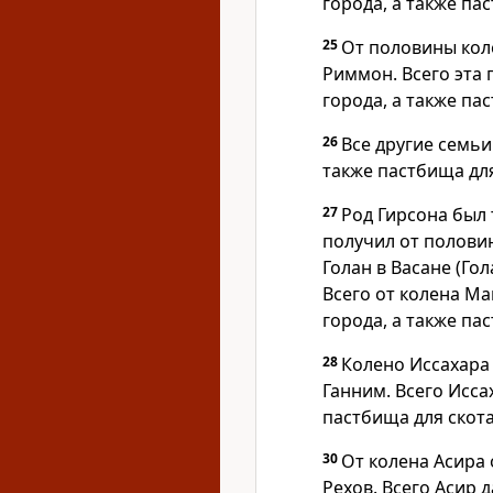
города, а также па
25
От половины кол
Риммон. Всего эта 
города, а также па
26
Все другие семьи
также пастбища для
27
Род Гирсона был 
получил от полови
Голан в Васане (Го
Всего от колена М
города, а также па
28
Колено Иссахара
Ганним. Всего Исса
пастбища для скота
30
От колена Асира
Рехов. Всего Асир 