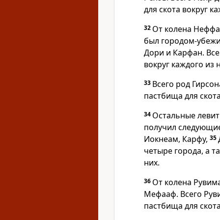
для скота вокруг ка
32
От колена Неффал
был городом-убежи
Дори и Карфан. Все
вокруг каждого из н
33
Всего род Гирсон
пастбища для скота
34
Остальные левит
получил следующие
Иокнеам, Карфу,
35
четыре города, а т
них.
36
От колена Рувим
Мефааф. Всего Руви
пастбища для скота