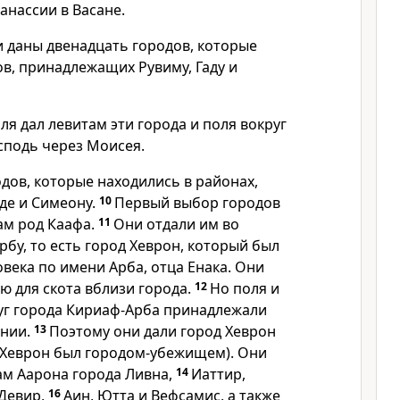
анассии в Васане.
 даны двенадцать городов, которые
в, принадлежащих Рувиму, Гаду и
ля дал левитам эти города и поля вокруг
осподь через Моисея.
дов, которые находились в районах,
де и Симеону.
10
Первый выбор городов
ам род Каафа.
11
Они отдали им во
бу, то есть город Хеврон, который был
овека по имени Арба, отца Енака. Они
ю для скота вблизи города.
12
Но поля и
уг города Кириаф-Арба принадлежали
ннии.
13
Поэтому они дали город Хеврон
(Хеврон был городом-убежищем). Они
ам Аарона города Ливна,
14
Иаттир,
 Девир,
16
Аин, Ютта и Вефсамис, а также