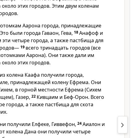
 около этих городов. Этим двум коленам
ородов.
потомкам Аарона города, принадлежащие
Это были города Гаваон, Гева,
18
Анафоф и
 эти четыре города, а также пастбища для
городов—
19
всего тринадцать городов (все
отомками Аарона). Они также дали им
 около этих городов.
из колена Каафа получили города,
мле, принадлежащей колену Ефрема. Они
Сихем, в горной местности Ефрема (Сихем
щем), Газер,
22
Кивцаим и Беф-Орон. Всего
е города, а также пастбища для скота
их.
они получили Елфеке, Гиввефон,
24
Аиалон и
 от колена Дана они получили четыре