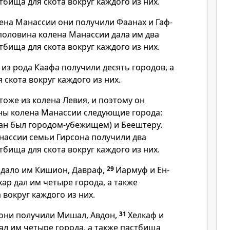
стбища для скота вокруг каждого из них.
ена Манассии они получили Фаанах и Гаф-
половина колена Манассии дала им два
стбища для скота вокруг каждого из них.
 из рода Каафа получили десять городов, а
 скота вокруг каждого из них.
тоже из колена Левия, и поэтому он
ны колена Манассии следующие города:
лан был городом-убежищем) и Беештеру.
анассии семьи Гирсона получили два
стбища для скота вокруг каждого из них.
 дало им Кишион, Давраф,
29
Иармуф и Ен-
хар дал им четыре города, а также
 вокруг каждого из них.
 они получили Мишал, Авдон,
31
Хелкаф и
дал им четыре города, а также пастбища