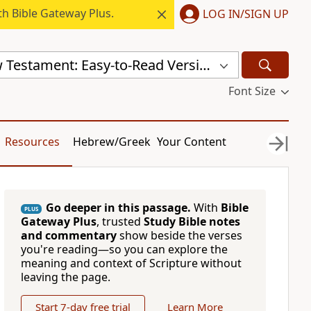
h Bible Gateway Plus.
LOG IN/SIGN UP
Russian New Testament: Easy-to-Read Version (ERV-RU)
Font Size
Resources
Hebrew/Greek
Your Content
Go deeper in this passage.
With
Bible
PLUS
Gateway Plus
, trusted
Study Bible notes
and commentary
show beside the verses
you're reading—so you can explore the
meaning and context of Scripture without
leaving the page.
Start 7-day free trial
Learn More