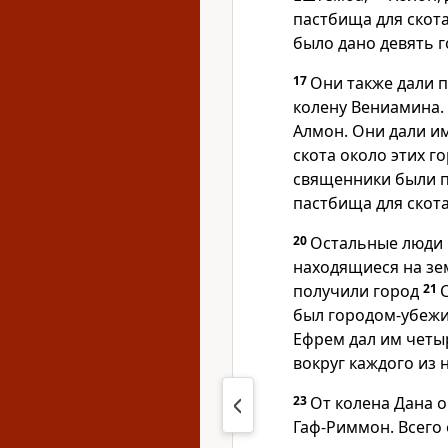
пастбища для скота
было дано девять г
17
Они также дали 
колену Вениамина. 
Алмон. Они дали им
скота около этих 
священники были п
пастбища для скота
20
Остальные люди 
находящиеся на зе
получили город
21
был городом-убежи
Ефрем дал им четыр
вокруг каждого из н
23
От колена Дана 
Гаф-Риммон. Всего