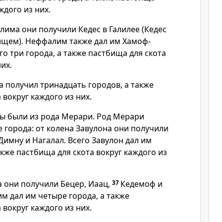
ждого из них.
има они получили Кедес в Галилее (Кедес
щем). Неффалим также дал им Хамоф-
го три города, а также пастбища для скота
их.
а получил тринадцать городов, а также
 вокруг каждого из них.
ы были из рода Мерари. Род Мерари
 города: от колена Завулона они получили
Димну и Нагалал. Всего Завулон дал им
акже пастбища для скота вокруг каждого из
а они получили Бецер, Иаац,
37
Кедемоф и
м дал им четыре города, а также
 вокруг каждого из них.