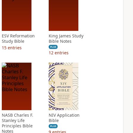
ESV Reformation
King James Study
Study Bible
Bible Notes
15
entries
PLUS
12
entries
NASB Charles F.
NIV Application
Stanley Life
Bible
Principles Bible
PLUS
Notes
9
entries