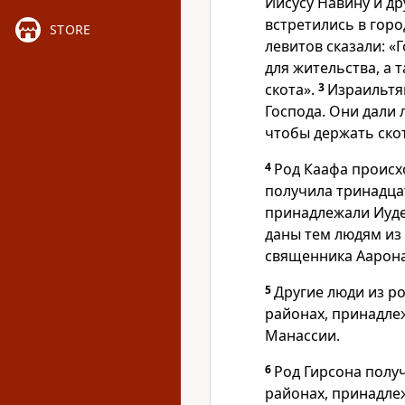
Иисусу Навину и д
встретились в горо
STORE
левитов сказали: «
для жительства, а 
скота».
3
Израильтя
Господа. Они дали 
чтобы держать скот
4
Род Каафа происхо
получила тринадца
принадлежали Иуде
даны тем людям из
священника Аарона
5
Другие люди из р
районах, принадле
Манассии.
6
Род Гирсона полу
районах, принадле