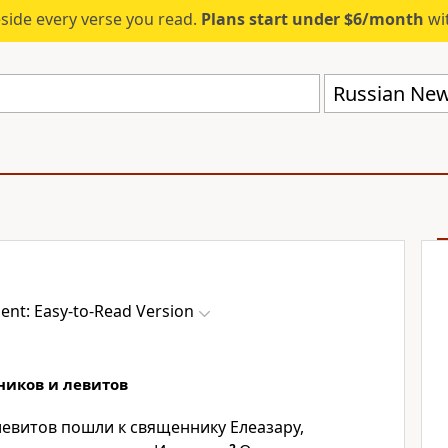
eside every verse you read.
Plans start under $6/month
wit
nt: Easy-to-Read Version
ников и левитов
левитов пошли к священнику Елеазару,