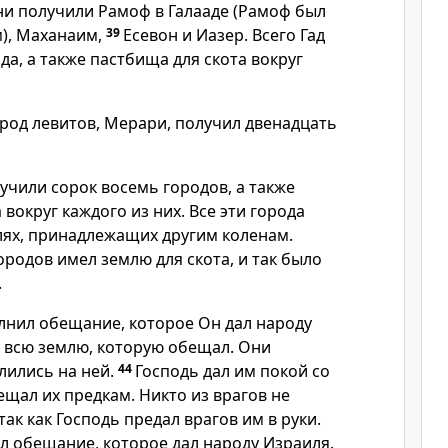
ни получили Рамоф в Галааде (Рамоф был
), Маханаим,
39
Есевон и Иазер. Всего Гад
да, а также пастбища для скота вокруг
 род левитов, Мерари, получил двенадцать
учили сорок восемь городов, а также
 вокруг каждого из них. Все эти города
лях, принадлежащих другим коленам.
ородов имел землю для скота, и так было
.
олнил обещание, которое Он дал народу
м всю землю, которую обещал. Они
лились на ней.
44
Господь дал им покой со
бещал их предкам. Никто из врагов не
так как Господь предал врагов им в руки.
л обещание, которое дал народу Израиля.