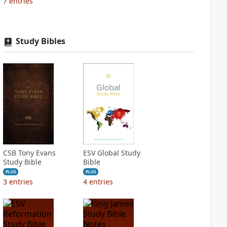
7
entries
Study Bibles
CSB Tony Evans
ESV Global Study
Study Bible
Bible
PLUS
PLUS
3
entries
4
entries