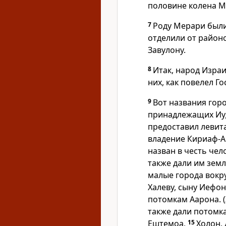
половине колена М
7
Роду Мерари были
отделили от районо
Завулону.
8
Итак, народ Израи
них, как повелел Г
9
Вот названия горо
принадлежащих Иу
предоставил левит
владение Кириаф-Ар
назван в честь чел
также дали им земл
малые города вокр
Халеву, сыну Иефо
потомкам Аарона. 
также дали потомк
Ештемоа,
15
Холон,