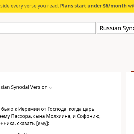
eside every verse you read.
Plans start under $6/month
wit
Russian Syn
sian Synodal Version
 было к Иеремии от Господа, когда царь
 нему Пасхора, сына Молхиина, и Софонию,
ника, сказать [ему]: