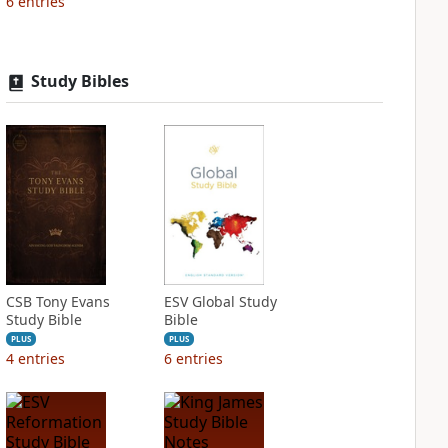
6
entries
Study Bibles
CSB Tony Evans
ESV Global Study
Study Bible
Bible
PLUS
PLUS
4
entries
6
entries