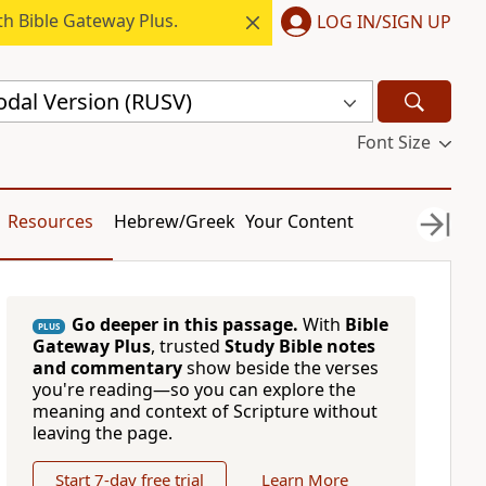
h Bible Gateway Plus.
LOG IN/SIGN UP
odal Version (RUSV)
Font Size
Resources
Hebrew/Greek
Your Content
Go deeper in this passage.
With
Bible
PLUS
Gateway Plus
, trusted
Study Bible notes
and commentary
show beside the verses
you're reading—so you can explore the
meaning and context of Scripture without
leaving the page.
Start 7-day free trial
Learn More