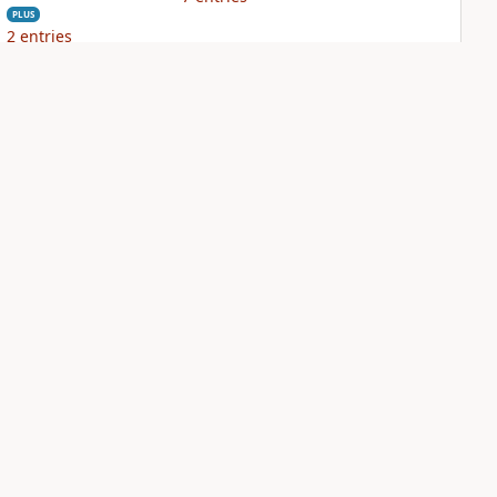
PLUS
2
entries
NIV Biblical
NIV Case for Christ
Theology Study
Study Bible
Bible
PLUS
9
entries
PLUS
12
entries
Sign Up for Bible Gateway: News