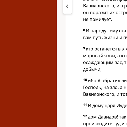
Вавилонского, и в 
он поразит их остр
не помилует.
8
И народу сему ска
вам путь жизни и п
9
кто останется в э
моровой язвы; а кт
осаждающим вас, то
добычи;
10
ибо Я обратил ли
Господь, на зло, а 
Вавилонского, и то
11
И дому царя Иуде
12
дом Давидов! так
производите суд и 