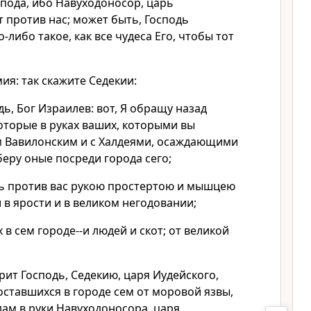
спода, ибо Навуходоносор, царь
 против нас; может быть, Господь
-либо такое, как все чудеса Его, чтобы тот
ия: так скажите Седекии:
дь, Бог Израилев: вот, Я обращу назад
оторые в руках ваших, которыми вы
м Вавилонским и с Халдеями, осаждающими
оберу оные посреди города сего;
ть против вас рукою простертою и мышцею
и в ярости и в великом негодовании;
в сем городе--и людей и скот; от великой
орит Господь, Седекию, царя Иудейского,
и оставшихся в городе сем от моровой язвы,
дам в руки Навуходоносора, царя