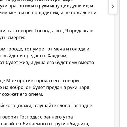
руки врагов их и в руки ищущих души их; и
ием меча и не пощадит их, и не пожалеет и
жи: так говорит Господь: вот, Я предлагаю
уть смерти:
том городе, тот умрет от меча и голода и
о выйдет и предастся Халдеям,
т будет жив, и душа его будет ему вместо
це Мое против города сего, говорит
не на добро; он будет предан в руки царя
т сожжет его огнем.
йского [скажи]: слушайте слово Господне:
 говорит Господь: с раннего утра
спасайте обижаемого от руки обидчика,