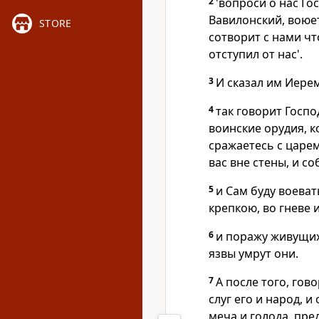
2
'вопроси о нас Го
Вавилонский, воюет
STORE
сотворит с нами что
отступил от нас'.
3
И сказал им Иерем
4
так говорит Госпо
воинские орудия, к
сражаетесь с царе
вас вне стены, и с
5
и Сам буду воева
крепкою, во гневе 
6
и поражу живущих 
язвы умрут они.
7
А после того, гов
слуг его и народ, 
меча и голода, пре