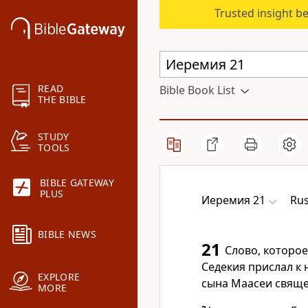
Trusted insight b
READ
Bible Book List
THE BIBLE
STUDY
TOOLS
BIBLE GATEWAY
PLUS
Иеремия 21
Rus
BIBLE NEWS
21
Слово, которое
Седекия прислал к
EXPLORE
сына Маасеи священ
MORE