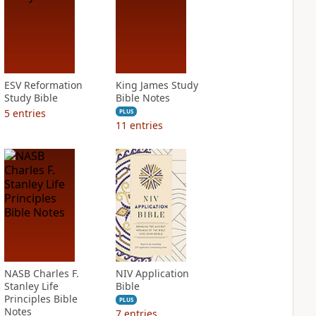
ESV Reformation
King James Study
Study Bible
Bible Notes
5
entries
PLUS
11
entries
NASB Charles F.
NIV Application
Stanley Life
Bible
Principles Bible
PLUS
Notes
7
entries