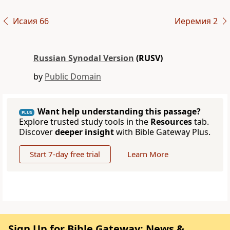
Исаия 66
Иеремия 2
Russian Synodal Version
(RUSV)
by
Public Domain
Want help understanding this passage?
PLUS
Explore trusted study tools in the
Resources
tab.
Discover
deeper insight
with Bible Gateway Plus.
Start 7-day free trial
Learn More
Sign Up for Bible Gateway: News &