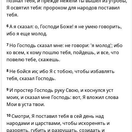
познал тебя, и прежде нежели ты вышел из утробы,
Я освятил тебя: пророком для народов поставил
тебя.
6
А я сказал: о, Господи Боже! я не умею говорить,
ибо я еще молод.
7
Но Господь сказал мне: не говори: 'я молод'; ибо
ко всем, к кому пошлю тебя, пойдешь, и все, что
повелю тебе, скажешь.
8
Не бойся их; ибо Я с тобою, чтобы избавлять
тебя, сказал Господь.
9
И простер Господь руку Свою, и коснулся уст
моих, и сказал мне Господь: вот, Я вложил слова
Мои в уста твои.
10
Смотри, Я поставил тебя в сей день над
народами и царствами, чтобы искоренять и
разорять, губить и разрушать, созидать и