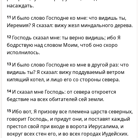
насаждать.
11
И было слово Господне ко мне: что видишь ты,
Иеремия? Я сказал: вижу жезл миндального дерева.
12
Господь сказал мне: ты верно видишь; ибо Я
бодрствую над словом Моим, чтоб оно скоро
исполнилось.
13
И было слово Господне ко мне в другой раз: что
видишь ты? Я сказал: вижу поддуваемый ветром
кипящий котел, и лицо его со стороны севера.
14
И сказал мне Господь: от севера откроется
бедствие на всех обитателей сей земли.
15
Ибо вот, Я призову все племена царств северных,
говорит Господь, и придут они, и поставят каждый
престол свой при входе в ворота Иерусалима, и
вокруг всех стен его, и во всех городах Иудейских.