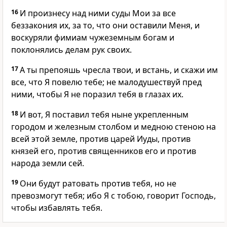
16
И произнесу над ними суды Мои за все
беззакония их, за то, что они оставили Меня, и
воскуряли фимиам чужеземным богам и
поклонялись делам рук своих.
17
А ты препояшь чресла твои, и встань, и скажи им
все, что Я повелю тебе; не малодушествуй пред
ними, чтобы Я не поразил тебя в глазах их.
18
И вот, Я поставил тебя ныне укрепленным
городом и железным столбом и медною стеною на
всей этой земле, против царей Иуды, против
князей его, против священников его и против
народа земли сей.
19
Они будут ратовать против тебя, но не
превозмогут тебя; ибо Я с тобою, говорит Господь,
чтобы избавлять тебя.