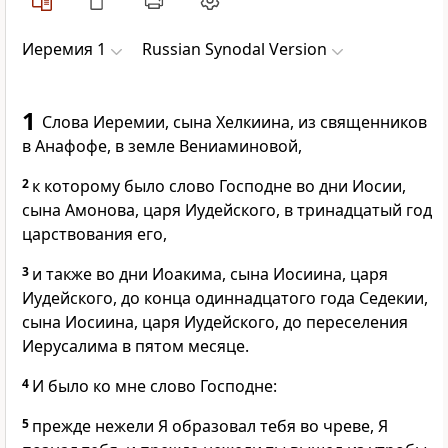
Иеремия 1
Russian Synodal Version
1
Слова Иеремии, сына Хелкиина, из священников
в Анафофе, в земле Вениаминовой,
2
к которому было слово Господне во дни Иосии,
сына Амонова, царя Иудейского, в тринадцатый год
царствования его,
3
и также во дни Иоакима, сына Иосиина, царя
Иудейского, до конца одиннадцатого года Седекии,
сына Иосиина, царя Иудейского, до переселения
Иерусалима в пятом месяце.
4
И было ко мне слово Господне:
5
прежде нежели Я образовал тебя во чреве, Я