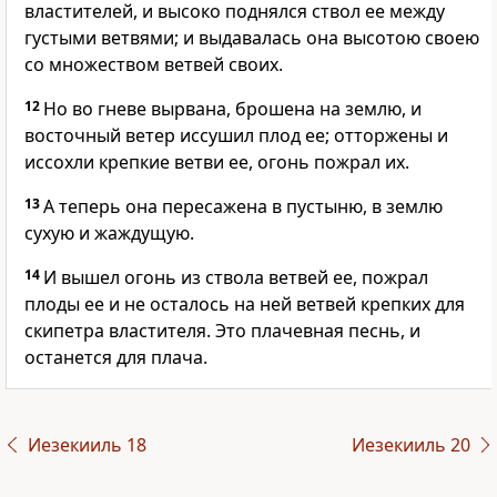
властителей, и высоко поднялся ствол ее между
густыми ветвями; и выдавалась она высотою своею
со множеством ветвей своих.
12
Но во гневе вырвана, брошена на землю, и
восточный ветер иссушил плод ее; отторжены и
иссохли крепкие ветви ее, огонь пожрал их.
13
А теперь она пересажена в пустыню, в землю
сухую и жаждущую.
14
И вышел огонь из ствола ветвей ее, пожрал
плоды ее и не осталось на ней ветвей крепких для
скипетра властителя. Это плачевная песнь, и
останется для плача.
Иезекииль 18
Иезекииль 20