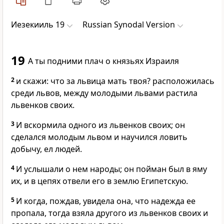
Иезекииль 19
Russian Synodal Version
19
А ты подними плач о князьях Израиля
2
и скажи: что за львица мать твоя? расположилась
среди львов, между молодыми львами растила
львенков своих.
3
И вскормила одного из львенков своих; он
сделался молодым львом и научился ловить
добычу, ел людей.
4
И услышали о нем народы; он пойман был в яму
их, и в цепях отвели его в землю Египетскую.
5
И когда, пождав, увидела она, что надежда ее
пропала, тогда взяла другого из львенков своих и