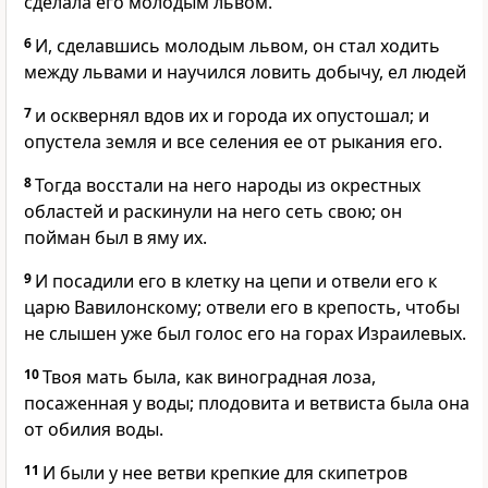
сделала его молодым львом.
6
И, сделавшись молодым львом, он стал ходить
между львами и научился ловить добычу, ел людей
7
и осквернял вдов их и города их опустошал; и
опустела земля и все селения ее от рыкания его.
8
Тогда восстали на него народы из окрестных
областей и раскинули на него сеть свою; он
пойман был в яму их.
9
И посадили его в клетку на цепи и отвели его к
царю Вавилонскому; отвели его в крепость, чтобы
не слышен уже был голос его на горах Израилевых.
10
Твоя мать была, как виноградная лоза,
посаженная у воды; плодовита и ветвиста была она
от обилия воды.
11
И были у нее ветви крепкие для скипетров