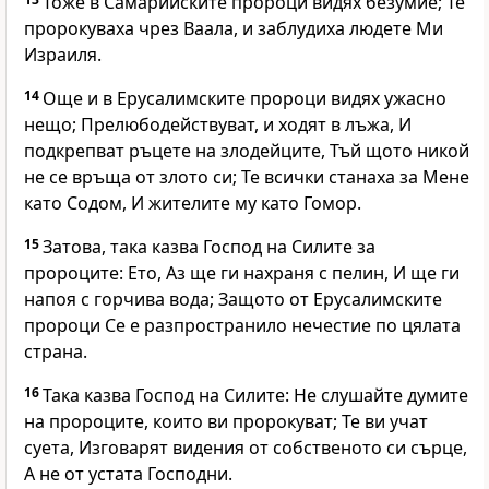
Тоже в Самарийските пророци видях безумие; Те
пророкуваха чрез Ваала, и заблудиха людете Ми
Израиля.
14
Още и в Ерусалимските пророци видях ужасно
нещо; Прелюбодействуват, и ходят в лъжа, И
подкрепват ръцете на злодейците, Тъй щото никой
не се връща от злото си; Те всички станаха за Мене
като Содом, И жителите му като Гомор.
15
Затова, така казва Господ на Силите за
пророците: Ето, Аз ще ги нахраня с пелин, И ще ги
напоя с горчива вода; Защото от Ерусалимските
пророци Се е разпространило нечестие по цялата
страна.
16
Така казва Господ на Силите: Не слушайте думите
на пророците, които ви пророкуват; Те ви учат
суета, Изговарят видения от собственото си сърце,
А не от устата Господни.