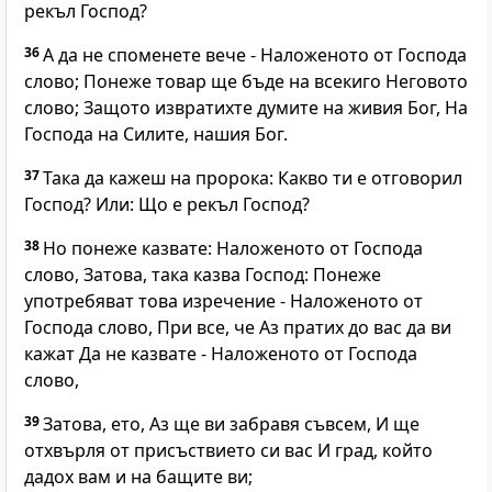
рекъл Господ?
36
А да не споменете вече - Наложеното от Господа
слово; Понеже товар ще бъде на всекиго Неговото
слово; Защото извратихте думите на живия Бог, На
Господа на Силите, нашия Бог.
37
Така да кажеш на пророка: Какво ти е отговорил
Господ? Или: Що е рекъл Господ?
38
Но понеже казвате: Наложеното от Господа
слово, Затова, така казва Господ: Понеже
употребяват това изречение - Наложеното от
Господа слово, При все, че Аз пратих до вас да ви
кажат Да не казвате - Наложеното от Господа
слово,
39
Затова, ето, Аз ще ви забравя съвсем, И ще
отхвърля от присъствието си вас И град, който
дадох вам и на бащите ви;