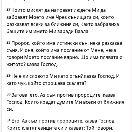
27
Които мислят да направят людете Ми да
забравят Моето име Чрез сънищата си, които
разказват всеки за ближния си, Както забравиха
бащите им името Ми заради Ваала.
28
Пророк, който има истински сън, нека разказва
съня, И оня, който има послание от Мене, нека
говори Моето послание вярно. Що има плявата с
житото? казва Господ.
29
Не е ли словото Ми като огън? казва Господ, И
като чук, който строшава скалата?
30
Затова, ето, Аз съм против пророците, казва
Господ, Които крадат думите Ми всеки от ближния
си.
31
Ето, Аз съм против пророците, казва Господ,
Които клатят езиците си и казват: Той говори.