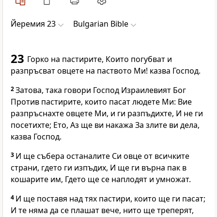
Йеремия 23
Bulgarian Bible
23
Горко на пастирите, Които погубват и
разпръсват овцете на паството Ми! казва Господ.
2
Затова, така говори Господ Израилевият Бог
Против пастирите, които пасат людете Ми: Вие
разпръснахте овцете Ми, и ги разпъдихте, И не ги
посетихте; Ето, Аз ще ви накажа За злите ви дела,
казва Господ.
3
И ще събера останалите Си овце от всичките
страни, гдето ги изпъдих, И ще ги върна пак в
кошарите им, Гдето ще се наплодят и умножат.
4
И ще поставя над тях пастири, които ще ги пасат;
И те няма да се плашат вече, нито ще треперят,