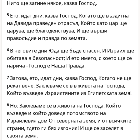
Нито ще загине някоя, казва Господ.
5
Ето, идат дни, казва Господ, Когато ще въздигна
на Давида праведен отрасъл, Който като цар ще
царува, ще благоденствува, И ще върши
правосъдие и правда по земята.
6
В неговите дни Юда ще бъде спасен, И Израил ще
обитава в безопасност; И ето името, с което ще се
нарича - Господ е Наша Правда.
7
Затова, ето, идат дни, казва Господ, Когато не ще
рекат вече: Заклеваме се в в живота на Господа,
Който възведе Израилтяните из Египетската земя!
8
Но: Заклеваме се в живота на Господа, Който
възведе и който доведе потомството на
Израилевия дом От северната земя, и от всичките
страни, гдето ги бях изгонил! И ще се заселят в
своята земя.