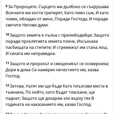
9
За Пророците. Сърцето ми дълбоко се съкрушава
Всичките ми кости треперят, Като пиян съм, И като
човек, обладан от вино, Поради Господа, И поради
светите Негови думи.
10
Защото земята е пълна с прелюбодейци; Защото
поради проклятията земята плаче, Изсъхнаха
пасбищата на степите; И стремежът им стана лош,
И силата им неправедна.
11
Защото и пророкът и свещеникът се оскверниха;
Дори в дома Си намерих нечестието им, казва
Господ.
12
Затова, пътят им ще бъде Като плъзгави места в
тъмнина, По който, като бъдат тласкани, ще
паднат; Защото ще докарам зло върху тях В
годината на наказанието им, казва Господ.
13