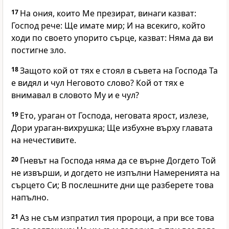
17
На ония, които Ме презират, винаги казват:
Господ рече: Ще имате мир; И на всекиго, който
ходи по своето упорито сърце, казват: Няма да ви
постигне зло.
18
Защото кой от тях е стоял в съвета на Господа Та
е видял и чул Неговото слово? Кой от тях е
внимавал в словото Му и е чул?
19
Ето, ураган от Господа, неговата ярост, излезе,
Дори ураган-вихрушка; Ще избухне върху главата
на нечестивите.
20
Гневът на Господа няма да се върне Догдето Той
не извърши, и догдето не изпълни Намеренията на
сърцето Си; В послешните дни ще разберете това
напълно.
21
Аз не съм изпратил тия пророци, а при все това