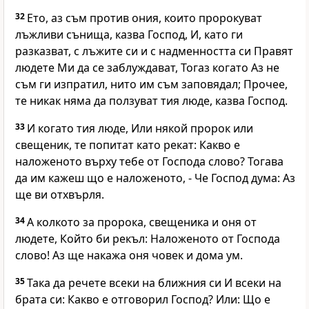
32
Ето, аз съм против ония, които пророкуват
лъжливи сънища, казва Господ, И, като ги
разказват, с лъжите си и с надменността си Правят
людете Ми да се заблуждават, Тогаз когато Аз не
съм ги изпратил, нито им съм заповядал; Прочее,
те никак няма да ползуват тия люде, казва Господ.
33
И когато тия люде, Или някой пророк или
свещеник, те попитат като рекат: Какво е
наложеното върху тебе от Господа слово? Тогава
да им кажеш що е наложеното, - Че Господ дума: Аз
ще ви отхвърля.
34
А колкото за пророка, свещеника и оня от
людете, Който би рекъл: Наложеното от Господа
слово! Аз ще накажа оня човек и дома ум.
35
Така да речете всеки на ближния си И всеки на
брата си: Какво е отговорил Господ? Или: Що е