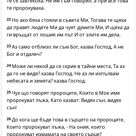
те се завтекоха; Не им съм говорил, а при все това
те пророкуваха.
22
Но ако бяха стояли в съвета Ми, Тогава те щяха
да правят людете Ми да чуят думите Ми, И щяха да
ги връщат от лошия им път И от злите им дела.
23
Аз само отблизо ли съм Бог, казва Господ, А не
Бог и отдалеч?
24
Може ли някой да се скрие в тайни места, Та аз
да го не видя? казва Господ. Не аз ли изпълвам
небесата и земята? казва Господ.
25
Чух що говорят пророците, Които в Мое име
пророкуват лъжа, Като казват: Видях сън, видях
сън!
26
До кога ще бъде това в сърцето на пророците,
Които пророкуват лъжа, - На ония, които
пророкуват измамата на своето сърце?