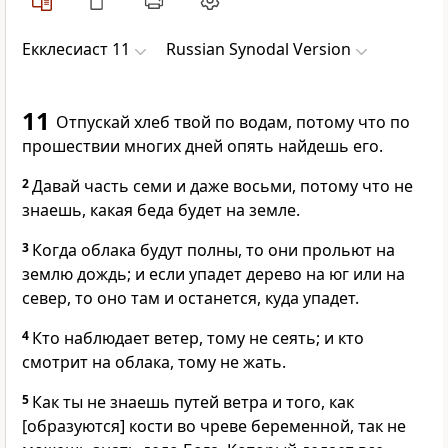
Екклесиаст 11
Russian Synodal Version
11
Отпускай хлеб твой по водам, потому что по
прошествии многих дней опять найдешь его.
2
Давай часть семи и даже восьми, потому что не
знаешь, какая беда будет на земле.
3
Когда облака будут полны, то они прольют на
землю дождь; и если упадет дерево на юг или на
север, то оно там и останется, куда упадет.
4
Кто наблюдает ветер, тому не сеять; и кто
смотрит на облака, тому не жать.
5
Как ты не знаешь путей ветра и того, как
[образуются] кости во чреве беременной, так не