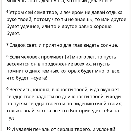
можешь знать дело Бога, Который делает все.
6
Утром сей семя твое, и вечером не давай отдыха
руке твоей, потому что ты не знаешь, то или другое
будет удачнее, или то и другое равно хорошо
будет.
7
Сладок свет, и приятно для глаз видеть солнце.
8
Если человек проживет [и] много лет, то пусть
веселится он в продолжение всех их, и пусть
помнит о днях темных, которых будет много: все,
что будет, --суета!
9
Веселись, юноша, в юности твоей, и да вкушает
сердце твое радости во дни юности твоей, и ходи
по путям сердца твоего и по видению очей твоих;
только знай, что за все это Бог приведет тебя на
суд.
10
И удаляй печаль от сердца твоего, и уклоняй