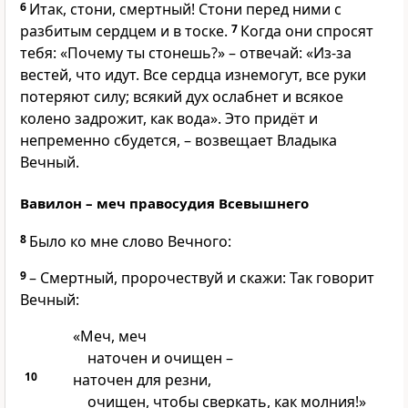
6
Итак, стони, смертный! Стони перед ними с
разбитым сердцем и в тоске.
7
Когда они спросят
тебя: «Почему ты стонешь?» – отвечай: «Из-за
вестей, что идут. Все сердца изнемогут, все руки
потеряют силу; всякий дух ослабнет и всякое
колено задрожит, как вода». Это придёт и
непременно сбудется, – возвещает Владыка
Вечный.
Вавилон – меч правосудия Всевышнего
8
Было ко мне слово Вечного:
9
– Смертный, пророчествуй и скажи: Так говорит
Вечный:
«Меч, меч
наточен и очищен –
10
наточен для резни,
очищен, чтобы сверкать, как молния!»