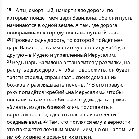
19
– А ты, смертный, начерти две дороги, по
которым пойдёт меч царя Вавилона; обе они пусть
начинаются в одной земле. А там, где дорога
поворачивает к городу, поставь путевой знак.
20
Проведи одну дорогу, по которой пойдёт меч
царя Вавилона, в аммонитскую столицу Раббу, а
другую – в Иудею и укреплённый Иерусалим.
21
Ведь царь Вавилона остановится у развилки, на
распутье двух дорог, чтобы поворожить: он будет
трясти стрелы, спрашивать своих домашних
божков и разглядывать печень.
22
В его правую
руку попадётся жребий «на Иерусалим», чтобы
поставить там стенобитные орудия, дать приказ
убивать, издать боевой клич, приставить к
воротам тараны, сделать насыпь и возвести
осадные валы.
23
Тем, кто поклялся ему в верности,
это покажется ложным знамением, но он напомнит
им об их вине и возьмёт их в плен.