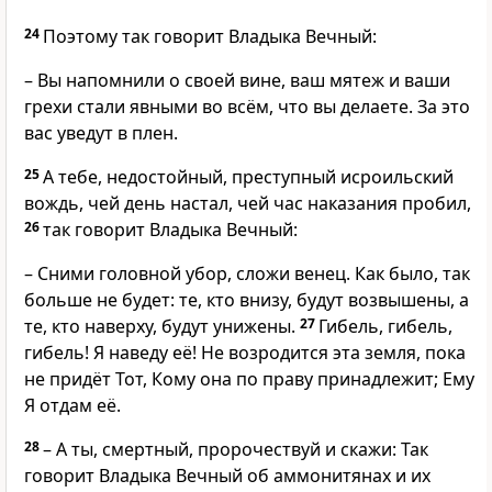
24
Поэтому так говорит Владыка Вечный:
– Вы напомнили о своей вине, ваш мятеж и ваши
грехи стали явными во всём, что вы делаете. За это
вас уведут в плен.
25
А тебе, недостойный, преступный исроильский
вождь, чей день настал, чей час наказания пробил,
26
так говорит Владыка Вечный:
– Сними головной убор, сложи венец. Как было, так
больше не будет: те, кто внизу, будут возвышены, а
те, кто наверху, будут унижены.
27
Гибель, гибель,
гибель! Я наведу её! Не возродится эта земля, пока
не придёт Тот, Кому она по праву принадлежит; Ему
Я отдам её.
28
– А ты, смертный, пророчествуй и скажи: Так
говорит Владыка Вечный об аммонитянах и их