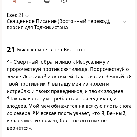
Езек 21
Священное Писание (Восточный перевод),
версия для Таджикистана
21
Было ко мне слово Вечного:
2
– Смертный, обрати лицо к Иерусалиму и
пророчествуй против святилища. Пророчествуй о
земле Исроила
3
и скажи ей: Так говорит Вечный: «Я
твой противник. Я вытащу меч из ножен и
истреблю и твоих праведников, и твоих злодеев.
4
Так как Я стану истреблять и праведников, и
злодеев, Мой меч обнажится на всякую плоть с юга
до севера.
5
И всякая плоть узнает, что Я, Вечный,
извлёк меч из ножен; больше он в них не
вернётся».