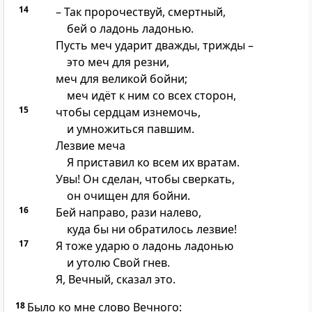
14
– Так пророчествуй, смертный,
бей о ладонь ладонью.
Пусть меч ударит дважды, трижды –
это меч для резни,
меч для великой бойни;
меч идёт к ним со всех сторон,
15
чтобы сердцам изнемочь,
и умножиться павшим.
Лезвие меча
Я приставил ко всем их вратам.
Увы! Он сделан, чтобы сверкать,
он очищен для бойни.
16
Бей направо, рази налево,
куда бы ни обратилось лезвие!
17
Я тоже ударю о ладонь ладонью
и утолю Свой гнев.
Я, Вечный, сказал это.
18
Было ко мне слово Вечного: