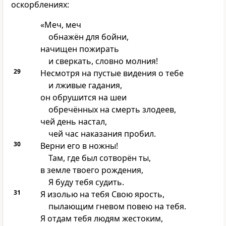
оскорблениях:
«Меч, меч
обнажён для бойни,
начищен пожирать
и сверкать, словно молния!
29
Несмотря на пустые видения о тебе
и лживые гадания,
он обрушится на шеи
обречённых на смерть злодеев,
чей день настал,
чей час наказания пробил.
30
Верни его в ножны!
Там, где был сотворён ты,
в земле твоего рождения,
Я буду тебя судить.
31
Я изолью на тебя Свою ярость,
пылающим гневом повею на тебя.
Я отдам тебя людям жестоким,