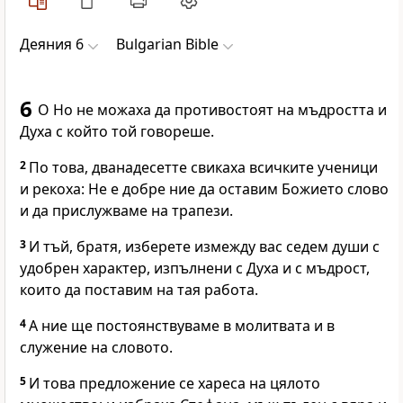
Деяния 6
Bulgarian Bible
6
О Но не можаха да противостоят на мъдростта и
Духа с който той говореше.
2
По това, дванадесетте свикаха всичките ученици
и рекоха: Не е добре ние да оставим Божието слово
и да прислужваме на трапези.
3
И тъй, братя, изберете измежду вас седем души с
удобрен характер, изпълнени с Духа и с мъдрост,
които да поставим на тая работа.
4
А ние ще постоянствуваме в молитвата и в
служение на словото.
5
И това предложение се хареса на цялото