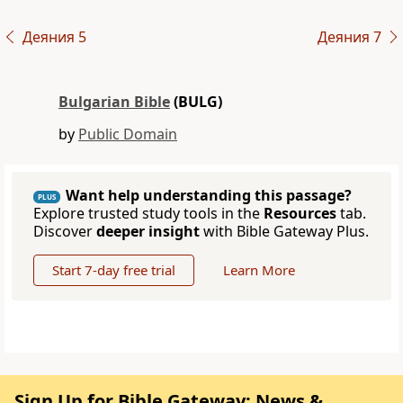
Деяния 5
Деяния 7
Bulgarian Bible
(BULG)
by
Public Domain
Want help understanding this passage?
PLUS
Explore trusted study tools in the
Resources
tab.
Discover
deeper insight
with Bible Gateway Plus.
Start 7-day free trial
Learn More
Sign Up for Bible Gateway: News &