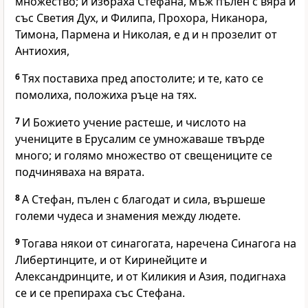
множество; и избраха Стефана, мъж пълен с вяра и
със Светия Дух, и Филипа, Прохора, Никанора,
Тимона, Пармена и Николая, е д и н прозелит от
Антиохия,
6
Тях поставиха пред апостолите; и те, като се
помолиха, положиха ръце на тях.
7
И Божието учение растеше, и числото на
учениците в Ерусалим се умножаваше твърде
много; и голямо множество от свещениците се
подчиняваха на вярата.
8
А Стефан, пълен с благодат и сила, вършеше
големи чудеса и знамения между людете.
9
Тогава някои от синагогата, наречена Синагога на
Либертинците, и от Киринейците и
Александринците, и от Киликия и Азия, подигнаха
се и се препираха със Стефана.