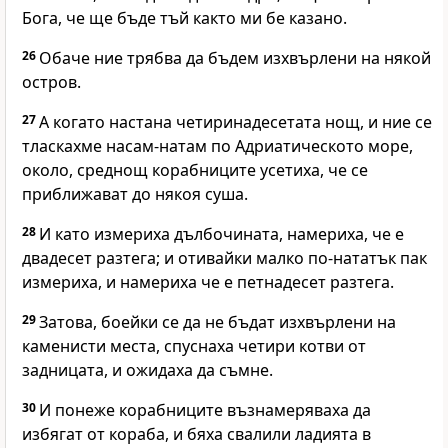
Бога, че ще бъде тъй както ми бе казано.
26
Обаче ние трябва да бъдем изхвърлени на някой
остров.
27
А когато настана четиринадесетата нощ, и ние се
тласкахме насам-натам по Адриатическото море,
около, среднощ корабниците усетиха, че се
приближават до някоя суша.
28
И като измериха дълбочината, намериха, че е
двадесет разтега; и отивайки малко по-нататък пак
измериха, и намериха че е петнадесет разтега.
29
Затова, боейки се да не бъдат изхвърлени на
каменисти места, спуснаха четири котви от
задницата, и ожидаха да съмне.
30
И понеже корабниците възнамеряваха да
избягат от кораба, и бяха свалили ладията в