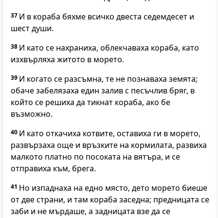
37
И в кораба бяхме всичко двеста седемдесет и
шест души.
38
И като се нахраниха, облекчаваха кораба, като
изхвърляха житото в морето.
39
И когато се разсъмна, те не познаваха земята;
обаче забелязаха един залив с песъчлив бряг, в
който се решиха да тикнат кораба, ако бе
възможно.
40
И като откачиха котвите, оставиха ги в морето,
развързаха още и връзките на кормилата, развиха
малкото платно по посоката на вятъра, и се
отправиха към, брега.
41
Но изпаднаха на едно място, дето морето биеше
от две страни, и там кораба заседна; предницата се
заби и не мърдаше, а задницата взе да се