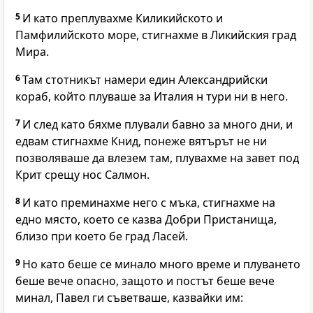
5
И като преплувахме Киликийското и
Памфилийското море, стигнахме в Ликийския град
Мира.
6
Там стотникът намери един Александрийски
кораб, който плуваше за Италия н тури ни в него.
7
И след като бяхме плували бавно за много дни, и
едвам стигнахме Книд, понеже вятърът не ни
позволяваше да влезем там, плувахме на завет под
Крит срещу нос Салмон.
8
И като преминахме него с мъка, стигнахме на
едно място, което се казва Добри Пристанища,
близо при което бе град Ласей.
9
Но като беше се минало много време и плуването
беше вече опасно, защото и постът беше вече
минал, Павел ги съветваше, казвайки им: