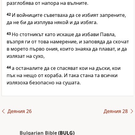
разглобява от напора на вълните.
42
И войниците съветваха да се избият запрените,
да не би да изплува някой и да избяга.
43
Но стотникът като искаше да избави Павла,
възпря ги от това намерение, и заповяда да скочат
в морето първо ония, които знаяха да плават, и да
излязат на сухо,
44
а останалите да се спасяват кои на дъски, кои
пък на нещо от кораба. И така стана та всички
излязоха безопасно на сушата.
Деяния 26
Деяния 28
Bulgarian Bible
(BULG)