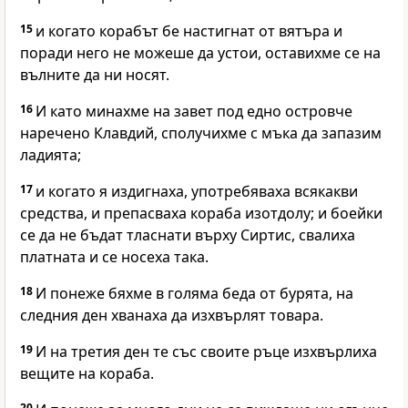
15
и когато корабът бе настигнат от вятъра и
поради него не можеше да устои, оставихме се на
вълните да ни носят.
16
И като минахме на завет под едно островче
наречено Клавдий, сполучихме с мъка да запазим
ладията;
17
и когато я издигнаха, употребяваха всякакви
средства, и препасваха кораба изотдолу; и боейки
се да не бъдат тласнати върху Сиртис, свалиха
платната и се носеха така.
18
И понеже бяхме в голяма беда от бурята, на
следния ден хванаха да изхвърлят товара.
19
И на третия ден те със своите ръце изхвърлиха
вещите на кораба.
20