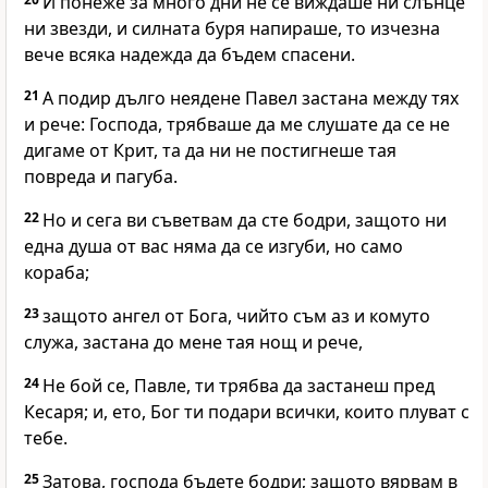
И понеже за много дни не се виждаше ни слънце
ни звезди, и силната буря напираше, то изчезна
вече всяка надежда да бъдем спасени.
21
А подир дълго неядене Павел застана между тях
и рече: Господа, трябваше да ме слушате да се не
дигаме от Крит, та да ни не постигнеше тая
повреда и пагуба.
22
Но и сега ви съветвам да сте бодри, защото ни
една душа от вас няма да се изгуби, но само
кораба;
23
защото ангел от Бога, чийто съм аз и комуто
служа, застана до мене тая нощ и рече,
24
Не бой се, Павле, ти трябва да застанеш пред
Кесаря; и, ето, Бог ти подари всички, които плуват с
тебе.
25
Затова, господа бъдете бодри; защото вярвам в