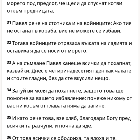
морето под предлог, че щели да спуснат котви
откъм предницата,
31
Павел рече на стотника и на войниците: Ако тия
не останат в кораба, вие не можете се избави.
32
Тогава войниците отрязаха въжата на ладията и
оставиха я да се носи от морето.
33
А на съмване Павел канеше всички да похапнат,
казвайки: Днес е четиринадесетият ден как чакате
и стоите гладни, без да сте вкусили нещо.
34
Затуй ви моля да похапнете, защото това ще
помогне за вашето избавление; понеже никому от
вас ни косъм от главата няма да загине.
35
И като рече това, взе хляб, благодари Богу пред
всички та разчупи, и почна да яде.
36
От това всички се ободриха, та ядоха и те.