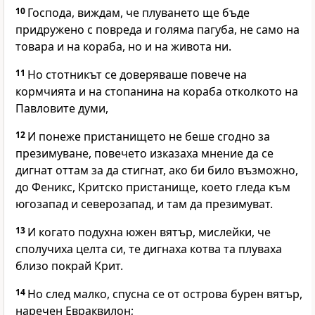
10
Господа, виждам, че плуването ще бъде
придружено с повреда и голяма пагуба, не само на
товара и на кораба, но и на живота ни.
11
Но стотникът се доверяваше повече на
кормчията и на стопанина на кораба отколкото на
Павловите думи,
12
И понеже пристанището не беше сгодно за
презимуване, повечето изказаха мнение да се
дигнат оттам за да стигнат, ако би било възможно,
до Феникс, Критско пристанище, което гледа към
югозапад и северозапад, и там да презимуват.
13
И когато подухна южен вятър, мислейки, че
сполучиха целта си, те дигнаха котва та плуваха
близо покрай Крит.
14
Но след малко, спусна се от острова бурен вятър,
наречен Евраквилон;