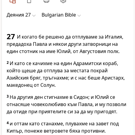
Деяния 27
Bulgarian Bible
27
И когато бе решено да отплуваме за Италия,
предадоха Павла и някои други затворници на
един стотник на име Юлий, от Августовия полк.
2
И като се качихме на един Адрамитски кораб,
който щеше да отплува за местата покрай
Азийския бряг, тръгнахме; и с нас беше Аристарх,
македонец от Солун.
3
На другия ден стигнахме в Сидон; и Юлий се
отнасяше човеколюбиво към Павла, и му позволи
да отиде при приятелите си за да му пригодят.
4
и оттам като станахме, плувахме на завет под
Кипър, понеже ветровете бяха противни.