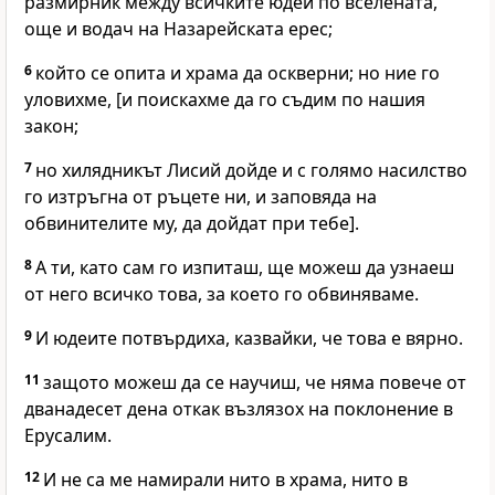
размирник между всичките юдеи по вселената,
още и водач на Назарейската ерес;
6
който се опита и храма да оскверни; но ние го
уловихме, [и поискахме да го съдим по нашия
закон;
7
но хилядникът Лисий дойде и с голямо насилство
го изтръгна от ръцете ни, и заповяда на
обвинителите му, да дойдат при тебе].
8
А ти, като сам го изпиташ, ще можеш да узнаеш
от него всичко това, за което го обвиняваме.
9
И юдеите потвърдиха, казвайки, че това е вярно.
11
защото можеш да се научиш, че няма повече от
дванадесет дена откак възлязох на поклонение в
Ерусалим.
12
И не са ме намирали нито в храма, нито в