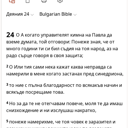
Деяния 24
Bulgarian Bible
24
О А когато управителят кимна на Павла да
вземе думата, той отговори: Понеже зная, че от
много години ти си бил съдия на тоя народ, аз на
радо сърце говоря в своя защита;
2
О Или тия сами нека кажат каква неправда са
намерили в мене когато застанах пред синедриона,
3
то ние с пълна благодарност по всякакъв начин и
всякъде посрещаме това.
4
Но за да те не отегчавам повече, моля те да имаш
снизхождение и ни изслушаш накратко,
5
понеже намерихме, че тоя човек е заразител и