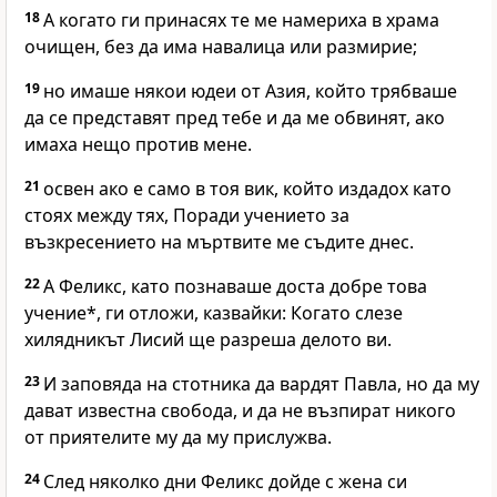
18
А когато ги принасях те ме намериха в храма
очищен, без да има навалица или размирие;
19
но имаше някои юдеи от Азия, който трябваше
да се представят пред тебе и да ме обвинят, ако
имаха нещо против мене.
21
освен ако е само в тоя вик, който издадох като
стоях между тях, Поради учението за
възкресението на мъртвите ме съдите днес.
22
А Феликс, като познаваше доста добре това
учение*, ги отложи, казвайки: Когато слезе
хилядникът Лисий ще разреша делото ви.
23
И заповяда на стотника да вардят Павла, но да му
дават известна свобода, и да не възпират никого
от приятелите му да му прислужва.
24
След няколко дни Феликс дойде с жена си