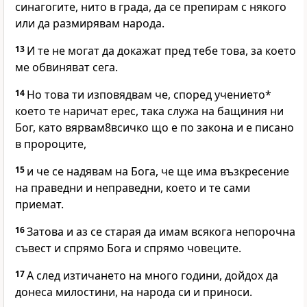
синагогите, нито в града, да се препирам с някого
или да размирявам народа.
13
И те не могат да докажат пред тебе това, за което
ме обвиняват сега.
14
Но това ти изповядвам че, според учението*
което те наричат ерес, така служа на бащиния ни
Бог, като вярвам8всичко що е по закона и е писано
в пророците,
15
и че се надявам на Бога, че ще има възкресение
на праведни и неправедни, което и те сами
приемат.
16
Затова и аз се старая да имам всякога непорочна
съвест и спрямо Бога и спрямо човеците.
17
А след изтичането на много години, дойдох да
донеса милостини, на народа си и приноси.