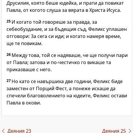
Друсилия, която беше юдейка, и прати да повикат
Павла, от когото слуша за вярата в Христа Исуса.
25
И когато той говореше за правда, за
себеобуздание, и за бъдещия съд, Феликс уплашен
отговори: 3а сега си иди; и когато намеря време,
ще те повикам.
26
Между това, той се надяваше, че ще получи пари
от Павла; затова и по-честичко го викаше та
приказваше с него.
27
Но като се навършиха две години, Феликс биде
заместен от Порций Фест, а понеже искаше да
спечели благоволението на юдеите, Феликс остави
Павла в окови.
Деяния 23
Деяния 25