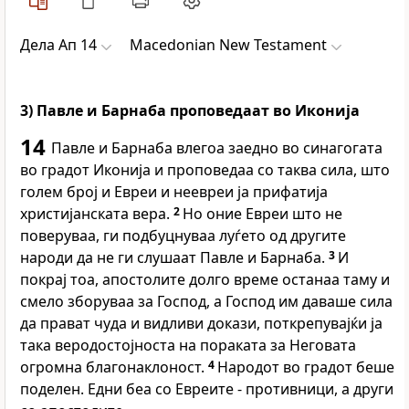
Дела Ап 14
Macedonian New Testament
3) Павле и Барнаба проповедаат во Иконија
14
Павле и Барнаба влегоа заедно во синагогата
во градот Иконија и проповедаа со таква сила, што
голем број и Евреи и неевреи ја прифатија
христијанската вера.
2
Но оние Евреи што не
поверуваа, ги подбуцнуваа луѓето од другите
народи да не ги слушаат Павле и Барнаба.
3
И
покрај тоа, апостолите долго време останаа таму и
смело зборуваа за Господ, а Господ им даваше сила
да прават чуда и видливи докази, поткрепувајќи ја
така веродостојноста на пораката за Неговата
огромна благонаклоност.
4
Народот во градот беше
поделен. Едни беа со Евреите - противници, а други