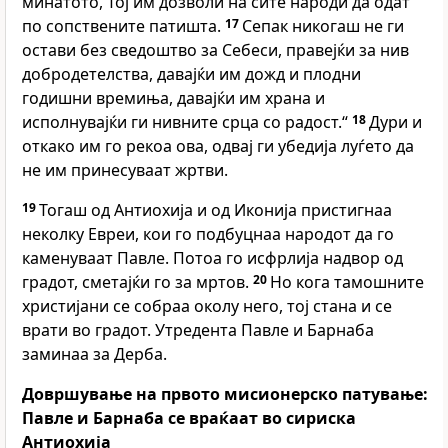
минатото, Тој им дозволи на сите народи да одат
по сопствените патишта.
17
Сепак никогаш не ги
остави без сведоштво за Себеси, правејќи за нив
добродетелства, давајќи им дожд и плодни
годишни времиња, давајќи им храна и
исполнувајќи ги нивните срца со радост.“
18
Дури и
откако им го рекоа ова, одвај ги убедија луѓето да
не им принесуваат жртви.
19
Тогаш од Антиохија и од Иконија пристигнаа
неколку Евреи, кои го подбуцнаа народот да го
каменуваат Павле. Потоа го исфрлија надвор од
градот, сметајќи го за мртов.
20
Но кога тамошните
христијани се собраа околу него, тој стана и се
врати во градот. Утредента Павле и Барнаба
заминаа за Дерба.
Довршување на првото мисионерско патување:
Павле и Барнаба се враќаат во сириска
Антиохија