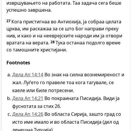
извршувањето на работата. Таа задача сега беше
успешно завршена.
27
Кога пристигнаа во Антиохија, ја собраа целата
црква, им раскажаа за се што Бог направи преку
нив, и како и на нееврејските народи им ја отвори
вратата на верата.
28
Тука останаа подолго време
со тамошните христијани.
Footnotes
Дела Ап 14:14
Во знак на силна вознемиреност и
жал. Луѓето го правеле тоа кога тагувале, се
каеле или биле потресени.
Дела Ап 14:21
Во покраината Писидија. Види ја
фуснотата за стих 26.
Дела Ап 14:26
Во областа Сирија, зашто град со
исто име имало и во областа Писидија (дел од
денешна Турција).