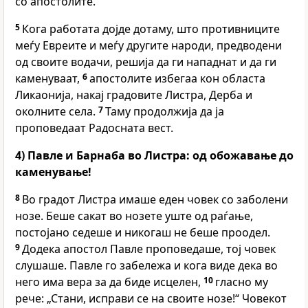
со апостолите.
5
Кога работата дојде дотаму, што противниците
меѓу Евреите и меѓу другите народи, предводени
од своите водачи, решија да ги нападнат и да ги
каменуваат,
6
апостолите избегаа кон областа
Ликаонија, накај градовите Листра, Дерба и
околните села.
7
Таму продолжија да ја
проповедаат Радосната вест.
4) Павле и Барнаба во Листра: од обожавање до
каменување!
8
Во градот Листра имаше еден човек со заболени
нозе. Беше сакат во нозете уште од раѓање,
постојано седеше и никогаш не беше проодел.
9
Додека апостол Павле проповедаше, тој човек
слушаше. Павле го забележа и кога виде дека во
него има вера за да биде исцелен,
10
гласно му
рече: „Стани, исправи се на своите нозе!“ Човекот