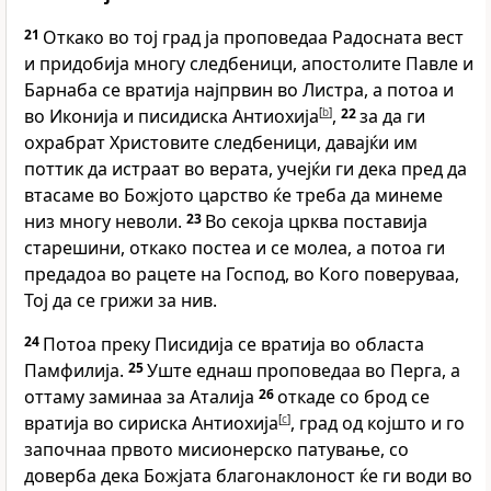
21
Откако во тој град ја проповедаа Радосната вест
и придобија многу следбеници, апостолите Павле и
Барнаба се вратија најпрвин во Листра, а потоа и
во Иконија и писидиска Антиохија
[
b
]
,
22
за да ги
охрабрат Христовите следбеници, давајќи им
поттик да истраат во верата, учејќи ги дека пред да
втасаме во Божјото царство ќе треба да минеме
низ многу неволи.
23
Во секоја црква поставија
старешини, откако постеа и се молеа, а потоа ги
предадоа во рацете на Господ, во Кого поверуваа,
Тој да се грижи за нив.
24
Потоа преку Писидија се вратија во областа
Памфилија.
25
Уште еднаш проповедаа во Перга, а
оттаму заминаа за Аталија
26
откаде со брод се
вратија во сириска Антиохија
[
c
]
, град од којшто и го
започнаа првото мисионерско патување, со
доверба дека Божјата благонаклоност ќе ги води во