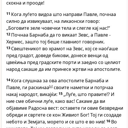
скокна и прооде!
11
Кога луѓето видоа што направи Павле, почнаа
силно да извикуваат, на ликаонски говор:
„Боговите зеле човечки тела и слегле кај нас!“
12
Почнаа Барнаба да го викаат Зевс, а Павле -
Хермес, зашто тој беше главниот говорник.
13
Свештеникот во храмот на Зевс, кој се наоѓаше
пред градот, доведе бикови, донесе венци од
цвеќиња пред градските порти и заедно со целиот
народ сакаше да им принесе жртви на апостолите.
14
Кога слушнаа за ова апостолите Барнаба и
Павле, ги раскинаа
[
a
]
своите наметки и потрчаа
накај народот, викајќи:
15
„Луѓе, што правите!? И
ние сме обични луѓе, како вас! Сакаме да ви
објавиме Радосна вест: оставете ги овие безвредни
обреди и свртете се кон Живиот Бог! Тој ги создаде
небото и Земјата, морето и се што е во нив!
16
Во