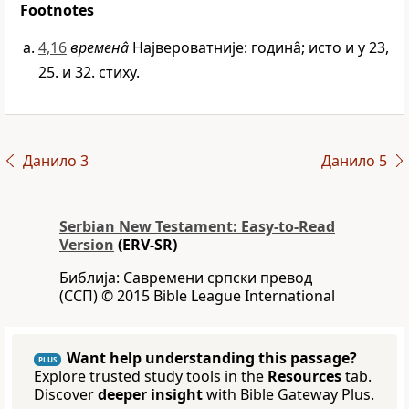
Footnotes
4,16
временâ
Највероватније: годинâ; исто и у 23,
25. и 32. стиху.
Данило 3
Данило 5
Serbian New Testament: Easy-to-Read
Version
(ERV-SR)
Библија: Савремени српски превод
(ССП) © 2015 Bible League International
Want help understanding this passage?
PLUS
Explore trusted study tools in the
Resources
tab.
Discover
deeper insight
with Bible Gateway Plus.