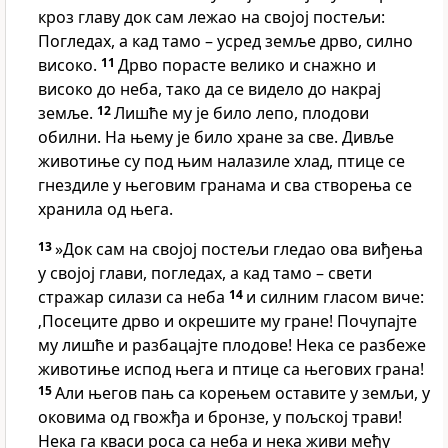
кроз главу док сам лежао на својој постељи:
Погледах, а кад тамо – усред земље дрво, силно
високо.
11
Дрво порасте велико и снажно и
високо до неба, тако да се видело до накрај
земље.
12
Лишће му је било лепо, плодови
обилни. На њему је било хране за све. Дивље
животиње су под њим налазиле хлад, птице се
гнездиле у његовим гранама и сва створења се
хранила од њега.
13
»Док сам на својој постељи гледао ова виђења
у својој глави, погледах, а кад тамо – свети
стражар силази са неба
14
и силним гласом виче:
‚Посеците дрво и окрешите му гране! Почупајте
му лишће и разбацајте плодове! Нека се разбеже
животиње испод њега и птице са његових грана!
15
Али његов пањ са корењем оставите у земљи, у
оковима од гвожђа и бронзе, у пољској трави!
Нека га кваси роса са неба и нека живи међу