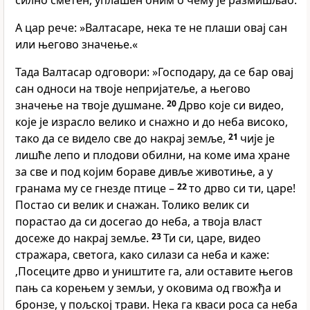
силно сметен, уплашен оним о чему је размишљао.
А цар рече: »Валтасаре, нека те не плаши овај сан
или његово значење.«
Тада Валтасар одговори: »Господару, да се бар овај
сан односи на твоје непријатеље, а његово
значење на твоје душмане.
20
Дрво које си видео,
које је израсло велико и снажно и до неба високо,
тако да се видело све до накрај земље,
21
чије је
лишће лепо и плодови обилни, на коме има хране
за све и под којим бораве дивље животиње, а у
гранама му се гнезде птице –
22
то дрво си ти, царе!
Постао си велик и снажан. Толико велик си
порастао да си досегао до неба, а твоја власт
досеже до накрај земље.
23
Ти си, царе, видео
стражара, светога, како силази са неба и каже:
‚Посеците дрво и уништите га, али оставите његов
пањ са корењем у земљи, у оковима од гвожђа и
бронзе, у пољској трави. Нека га кваси роса са неба