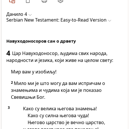
Данило 4
Serbian New Testament: Easy-to-Read Version
Навуходоносоров сан о дрвету
4
Цар Навуходоносор, људима свих народа,
народности и језика, који живе на целом свету:
Мир вам у изобиљу!
2
Мило ми је што могу да вам испричам о
знамењима и чудима која ми је показао
Свевишњи Бог.
3
Како су велика његова знамења!
Како су силна његова чуда!
Његово царство је вечно царство,