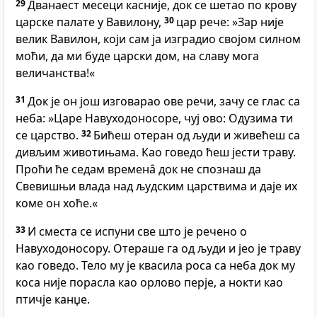
29
Дванаест месеци касније, док се шетао по крову
царске палате у Вавилону,
30
цар рече: »Зар није
велик Вавилон, који сам ја изградио својом силном
моћи, да ми буде царски дом, на славу мога
величанства!«
31
Док је он још изговарао ове речи, зачу се глас са
неба: »Царе Навуходоносоре, чуј ово: Одузима ти
се царство.
32
Бићеш отеран од људи и живећеш са
дивљим животињама. Као говедо ћеш јести траву.
Проћи ће седам временâ док не спознаш да
Свевишњи влада над људским царствима и даје их
коме он хоће.«
33
И сместа се испуни све што је речено о
Навуходоносору. Отераше га од људи и јео је траву
као говедо. Тело му је квасила роса са неба док му
коса није порасла као орлово перје, а нокти као
птичје канџе.