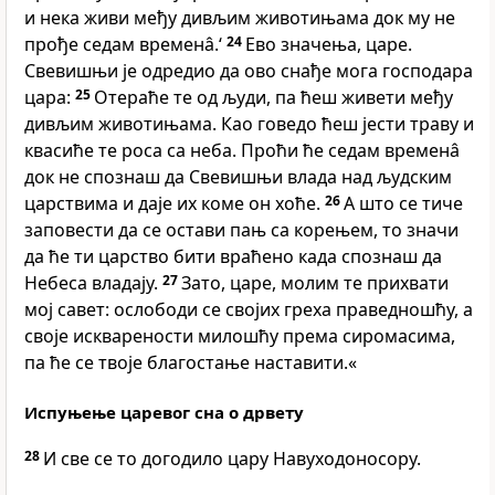
и нека живи међу дивљим животињама док му не
прође седам временâ.‘
24
Ево значења, царе.
Свевишњи је одредио да ово снађе мога господара
цара:
25
Отераће те од људи, па ћеш живети међу
дивљим животињама. Као говедо ћеш јести траву и
квасиће те роса са неба. Проћи ће седам временâ
док не спознаш да Свевишњи влада над људским
царствима и даје их коме он хоће.
26
А што се тиче
заповести да се остави пањ са корењем, то значи
да ће ти царство бити враћено када спознаш да
Небеса владају.
27
Зато, царе, молим те прихвати
мој савет: ослободи се својих греха праведношћу, а
своје искварености милошћу према сиромасима,
па ће се твоје благостање наставити.«
Испуњење царевог сна о дрвету
28
И све се то догодило цару Навуходоносору.