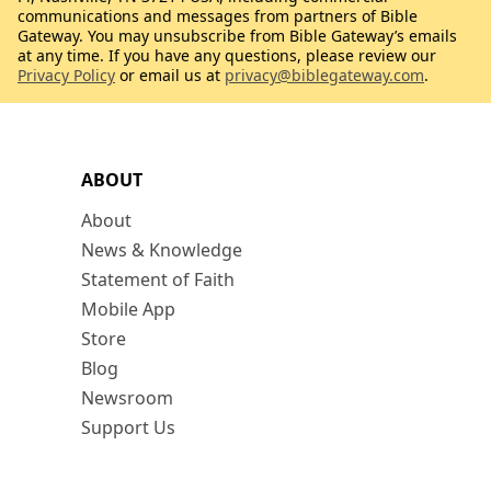
communications and messages from partners of Bible
Gateway. You may unsubscribe from Bible Gateway’s emails
at any time. If you have any questions, please review our
Privacy Policy
or email us at
privacy@biblegateway.com
.
ABOUT
About
News & Knowledge
Statement of Faith
Mobile App
Store
Blog
Newsroom
Support Us