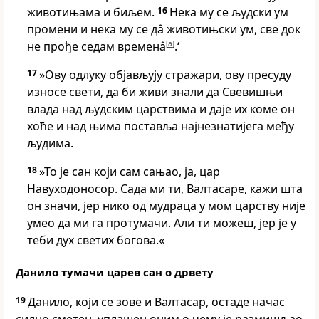
животињама и биљем.
16
Нека му се људски ум
промени и нека му се дâ животињски ум, све док
не прође седам временâ
[
a
]
.‘
17
»Ову одлуку објављују стражари, ову пресуду
износе свети, да би живи знали да Свевишњи
влада над људским царствима и даје их коме он
хоће и над њима поставља најнезнатијега међу
људима.
18
»То је сан који сам сањао, ја, цар
Навуходоносор. Сада ми ти, Валтасаре, кажи шта
он значи, јер нико од мудраца у мом царству није
умео да ми га протумачи. Али ти можеш, јер је у
теби дух светих богова.«
Данило тумачи царев сан о дрвету
19
Данило, који се зове и Валтасар, остаде начас