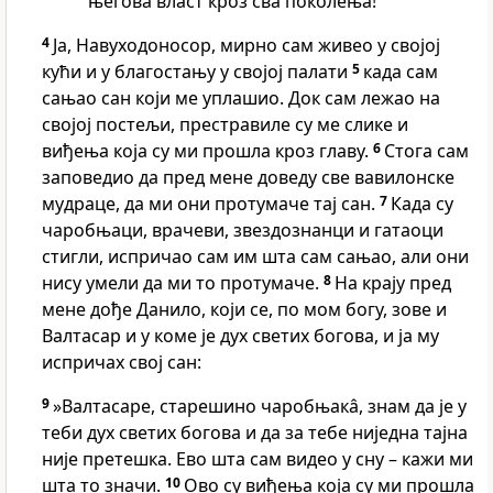
његова власт кроз сва поколења!
4
Ја, Навуходоносор, мирно сам живео у својој
кући и у благостању у својој палати
5
када сам
сањао сан који ме уплашио. Док сам лежао на
својој постељи, престравиле су ме слике и
виђења која су ми прошла кроз главу.
6
Стога сам
заповедио да пред мене доведу све вавилонске
мудраце, да ми они протумаче тај сан.
7
Када су
чаробњаци, врачеви, звездознанци и гатаоци
стигли, испричао сам им шта сам сањао, али они
нису умели да ми то протумаче.
8
На крају пред
мене дође Данило, који се, по мом богу, зове и
Валтасар и у коме је дух светих богова, и ја му
испричах свој сан:
9
»Валтасаре, старешино чаробњакâ, знам да је у
теби дух светих богова и да за тебе ниједна тајна
није претешка. Ево шта сам видео у сну – кажи ми
шта то значи.
10
Ово су виђења која су ми прошла