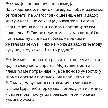
34
»Када је прошло речено време, ја,
Навуходоносор, подигох поглед ка небу и разум ми
се поврати, па благослових Свевишњега и дадох
хвалу и част Ономе који је довека жив. Његова
власт је вечна власт и његово царство кроз сва
поколења!
35
Сви житељи земље су као ништа! Он
чини како му драго са небеском војском и
житељима земље. Нико не може да задржи његову
руку ни да му каже: ‚Шта то радиш?‘
36
»Чим ми се повратио разум, вратише ми част и
сјај на славу мога царства. Моји саветници и
племићи ме потражише, и ја се поново учврстих у
своме царству и постадох још већи него пре.
37
Сада ја, Навуходоносор, хвалим, величам и
славим Цара неба, јер су сва његова дела истинита
и сви његови поступци праведни, и он може да
понизи охоле.«