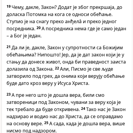
19
Чему, дакле, Закон? Додат је због прекршаја, до
доласка Потомка на кога се односи обећање.
Ступио је на снагу преко анђелâ и преко једног
посредника.
20
А посредника нема где је само један
– а Бог је један.
21
Да ли је, дакле, Закон у супротности са Божијим
обећањима? Нипошто! Јер, да је дат закон који је у
стању да донесе живот, онда би праведност заиста
долазила од Закона.
22
Али, Писмо је све људе
затворило под грех, да онима који верују обећање
буде дато кроз веру у Исуса Христа.
23
А пре него што је дошла вера, били смо
затвореници под Законом, чувани за веру која је
тек требало да буде откривена.
24
Тако нас је Закон
надзирао и водио нас до Христа, да се оправдамо
на основу вере.
25
А сада, када је дошла вера, више
нисмо под надзором.