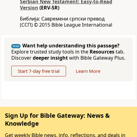
Serbian New Testament: Easy-to-Read
Version
(ERV-SR)
Библија: Савремени српски превод
(ССП) © 2015 Bible League International
Want help understanding this passage?
PLUS
Explore trusted study tools in the
Resources
tab.
Discover
deeper insight
with Bible Gateway Plus.
Start 7-day free trial
Learn More
Sign Up for Bible Gateway: News &
Knowledge
Get weekly Bible news, info, reflections, and deals in