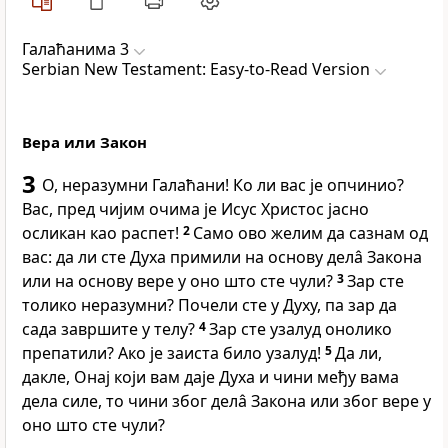
Галаћанима 3
Serbian New Testament: Easy-to-Read Version
Вера или Закон
3
О, неразумни Галаћани! Ко ли вас је опчинио?
Вас, пред чијим очима је Исус Христос јасно
осликан као распет!
2
Само ово желим да сазнам од
вас: да ли сте Духа примили на основу делâ Закона
или на основу вере у оно што сте чули?
3
Зар сте
толико неразумни? Почели сте у Духу, па зар да
сада завршите у телу?
4
Зар сте узалуд онолико
препатили? Ако је заиста било узалуд!
5
Да ли,
дакле, Онај који вам даје Духа и чини међу вама
дела силе, то чини због делâ Закона или због вере у
оно што сте чули?