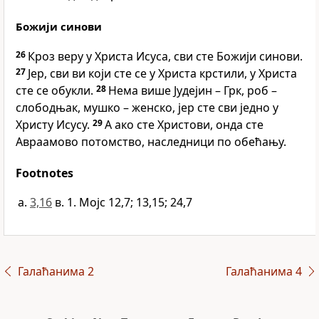
Божији синови
26
Кроз веру у Христа Исуса, сви сте Божији синови.
27
Јер, сви ви који сте се у Христа крстили, у Христа
сте се обукли.
28
Нема више Јудејин – Грк, роб –
слободњак, мушко – женско, јер сте сви једно у
Христу Исусу.
29
А ако сте Христови, онда сте
Авраамово потомство, наследници по обећању.
Footnotes
3,16
в. 1. Мојс 12,7; 13,15; 24,7
Галаћанима 2
Галаћанима 4