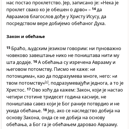
нас постао проклетство. Јер, записано је: »Нека је
проклет свако ко је обешен о дрво«
–
14
да
Авраамов благослов дође у Христу Исусу, да
посредством вере добијемо обећаног Духа.
Закон и обећање
15
Браћо, људским језиком говорим: ни пуноважно
човеково завештање нико не поништава нити му
шта додаје.
16
А обећања су изречена Аврааму и
његовом потомству. Писмо не каже: »и
потомцима«, као да подразумева многе, него: »и
твом потомству«
[
a
]
, подразумевајући једнога, а то је
Христос.
17
Ово хоћу да кажем: Закон, који је настао
четири стотине тридесет година касније, не
поништава савез који је Бог раније потврдио и не
укида обећање.
18
Јер, ако се наследство добија на
основу Закона, онда се не добија на основу
обећања, а Бог га је обећањем даровао Аврааму.