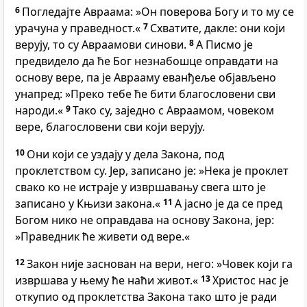
6
Погледајте Авраама: »Он поверова Богу и то му се
урачуна у праведност.«
7
Схватите, дакле: они који
верују, то су Авраамови синови.
8
А Писмо је
предвидело да ће Бог незнабошце оправдати на
основу вере, па је Аврааму еванђеље објављено
унапред: »Преко тебе ће бити благословени сви
народи.«
9
Тако су, заједно с Авраамом, човеком
вере, благословени сви који верују.
10
Они који се уздају у дела Закона, под
проклетством су. Јер, записано је: »Нека је проклет
свако ко не истраје у извршавању свега што је
записано у Књизи закона.«
11
А јасно је да се пред
Богом нико не оправдава на основу Закона, јер:
»Праведник ће живети од вере.«
12
Закон није заснован на вери, него: »Човек који га
извршава у њему ће наћи живот.«
13
Христос нас је
откупио од проклетства Закона тако што је ради