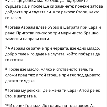
И аз ще донеса малко хляб, да подкрепите
сърцата си, и после ще си заминете; понеже затова
дойдохте при слугата си. А те рекоха: Стори, както
си казал.
6
Тогава Авраам влезе бързо в шатрата при Сара и
рече: Приготви по-скоро три мери чисто брашно,
замеси и направи пити.
7
А Авраам се затече при чердата, взе едно младо,
добро теле и го даде на слугата, който побърза да
го сготви.
8
После взе масло, мляко и сготвеното теле, та
сложи пред тях; и той стоеше при тях под дървото,
докато те ядяха.
9
Тогава му рекоха: Где е жена ти Сара? А той рече:
Ето, в шатрата е.
10
И рече <Господ>: До година по това време Аз