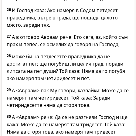
26
И Господ каза: Ако намеря в Содом петдесет
праведника, вътре в града, ще пощадя цялото
място, заради тях.
27
А в отговор Авраам рече: Ето сега, аз, който съм
прах и пепел, се осмелих да говоря на Господа;
28
може би на петдесетте праведника да не
достигат пет; ще погубиш ли целия град, поради
липсата на пет души? Той каза: Няма да го погубя
ако намеря там четиридесет и пет.
29
А <Авраам> пак Му говори, казвайки: Може да се
намерят там четиридесет. Той каза: Заради
четиридесетте няма да сторя това.
30
А <Авраам> рече: Да се не разгневи Господ и ще
кажа: Може да се намерят там тридесет. Той каза:
Няма да сторя това, ако намеря там тридесет.