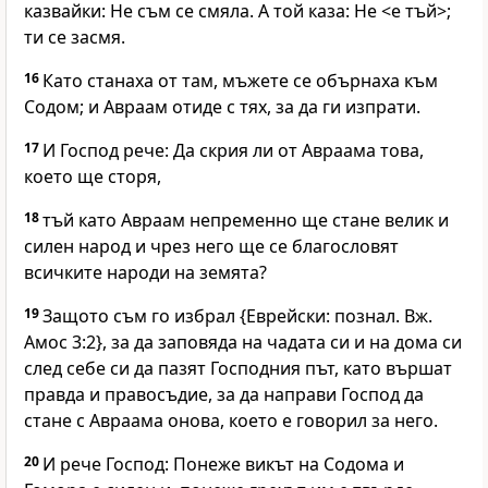
казвайки: Не съм се смяла. А той каза: Не <е тъй>;
ти се засмя.
16
Като станаха от там, мъжете се обърнаха към
Содом; и Авраам отиде с тях, за да ги изпрати.
17
И Господ рече: Да скрия ли от Авраама това,
което ще сторя,
18
тъй като Авраам непременно ще стане велик и
силен народ и чрез него ще се благословят
всичките народи на земята?
19
Защото съм го избрал {Еврейски: познал. Вж.
Амос 3:2}, за да заповяда на чадата си и на дома си
след себе си да пазят Господния път, като вършат
правда и правосъдие, за да направи Господ да
стане с Авраама онова, което е говорил за него.
20
И рече Господ: Понеже викът на Содома и