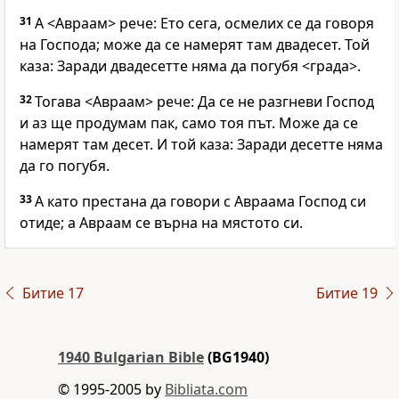
31
А <Авраам> рече: Ето сега, осмелих се да говоря
на Господа; може да се намерят там двадесет. Той
каза: Заради двадесетте няма да погубя <града>.
32
Тогава <Авраам> рече: Да се не разгневи Господ
и аз ще продумам пак, само тоя път. Може да се
намерят там десет. И той каза: Заради десетте няма
да го погубя.
33
А като престана да говори с Авраама Господ си
отиде; а Авраам се върна на мястото си.
Битие 17
Битие 19
1940 Bulgarian Bible
(BG1940)
© 1995-2005 by
Bibliata.com