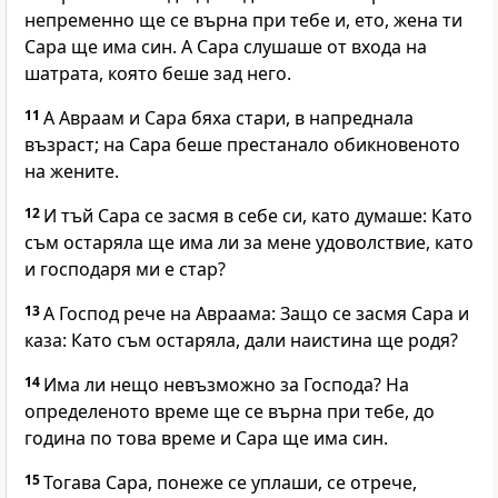
непременно ще се върна при тебе и, ето, жена ти
Сара ще има син. А Сара слушаше от входа на
шатрата, която беше зад него.
11
А Авраам и Сара бяха стари, в напреднала
възраст; на Сара беше престанало обикновеното
на жените.
12
И тъй Сара се засмя в себе си, като думаше: Като
съм остаряла ще има ли за мене удоволствие, като
и господаря ми е стар?
13
А Господ рече на Авраама: Защо се засмя Сара и
каза: Като съм остаряла, дали наистина ще родя?
14
Има ли нещо невъзможно за Господа? На
определеното време ще се върна при тебе, до
година по това време и Сара ще има син.
15
Тогава Сара, понеже се уплаши, се отрече,