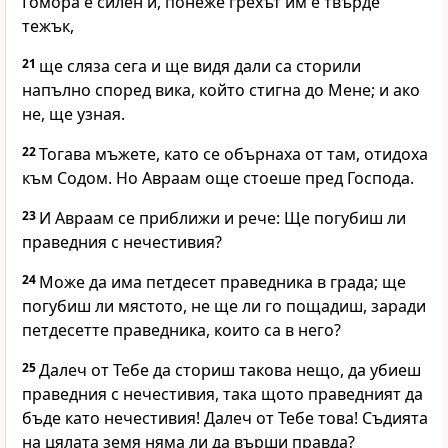
Гомора е силен и, понеже грехът им е твърде
тежък,
21
ще сляза сега и ще видя дали са сторили
напълно според вика, който стигна до Мене; и ако
не, ще узная.
22
Тогава мъжете, като се обърнаха от там, отидоха
към Содом. Но Авраам още стоеше пред Господа.
23
И Авраам се приближи и рече: Ще погубиш ли
праведния с нечестивия?
24
Може да има петдесет праведника в града; ще
погубиш ли мястото, не ще ли го пощадиш, заради
петдесетте праведника, които са в него?
25
Далеч от Тебе да сториш такова нещо, да убиеш
праведния с нечестивия, така щото праведният да
бъде като нечестивия! Далеч от Тебе това! Съдията
на цялата земя няма ли да върши правда?