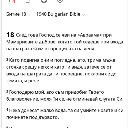
Битие 18
1940 Bulgarian Bible
18
След това Господ се яви на <Авраама> при
Мамвриевите дъбове, когато той седеше при входа
на шатрата <си> в горещината на деня.
2
Като подигна очи и погледна, ето, трима мъже
стояха срещу него; и като ги видя, затече се от
входа на шатрата да ги посрещне, поклони се до
земята, и рече:
3
Господарю мой, ако съм придобил Твоето
благоволение, моля Ти се, не отминавай слугата Си.
4
Нека донесат малко вода, та си умийте нозете и си
починете под дървото.
5