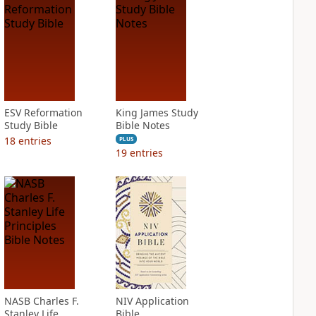
ESV Reformation
King James Study
Study Bible
Bible Notes
18
entries
PLUS
19
entries
NASB Charles F.
NIV Application
Stanley Life
Bible