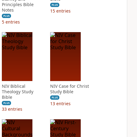
Principles Bible
PLUS
Notes
15
entries
PLUS
5
entries
NIV Biblical
NIV Case for Christ
Theology Study
Study Bible
Bible
PLUS
13
entries
PLUS
33
entries