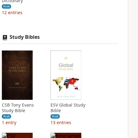
Dictionary
PLUS
12
entries
Study Bibles
CSB Tony Evans
ESV Global Study
Study Bible
Bible
PLUS
PLUS
1
entry
13
entries