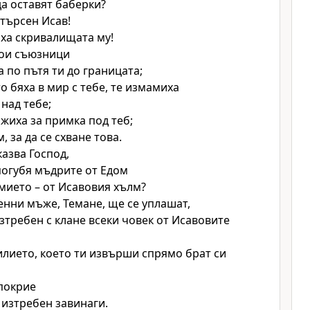
а оставят баберки?
етърсен Исав!
иха скривалищата му!
вои съюзници
а по пътя ти до границата;
о бяха в мир с тебе, те измамиха
 над тебе;
ожиха за примка под теб;
, за да се схване това.
 казва
Господ
,
погубя мъдрите от Едом
мието – от Исавовия хълм?
енни мъже, Темане, ще се уплашат,
изтребен с клане всеки човек от Исавовите
лието, което ти извърши спрямо брат си
покрие
изтребен завинаги.