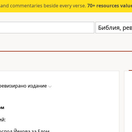
s and commentaries beside every verse.
70+ resources valued at $5,
Библия, ре
ревизирано издание
ом
ий:
Господ
Йехова
за Едом.