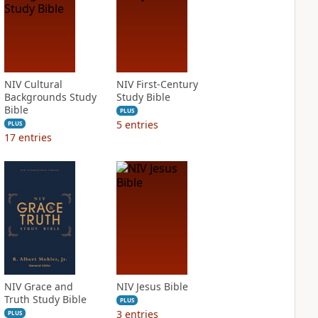
NIV Cultural
NIV First-Century
Backgrounds Study
Study Bible
Bible
PLUS
5
entries
PLUS
17
entries
NIV Grace and
NIV Jesus Bible
Truth Study Bible
PLUS
3
entries
PLUS