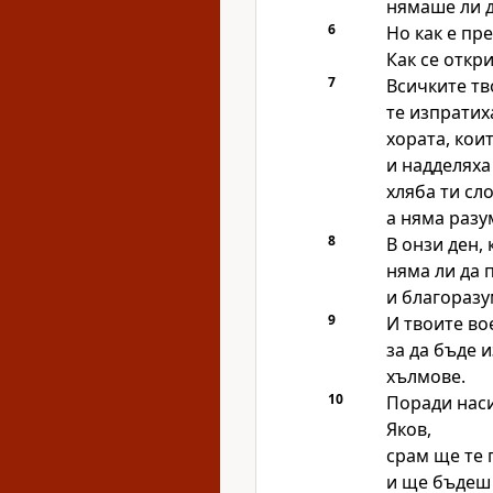
нямаше ли д
6
Но как е пр
Как се откр
7
Всичките т
те изпратих
хората, коит
и надделяха
хляба ти сл
а няма разум
8
В онзи ден,
няма ли да 
и благоразу
9
И твоите во
за да бъде 
хълмове.
10
Поради наси
Яков,
срам ще те 
и ще бъдеш 