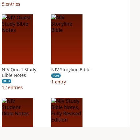
5
entries
NIV Quest Study
NIV Storyline Bible
Bible Notes
PLUS
1
entry
PLUS
12
entries