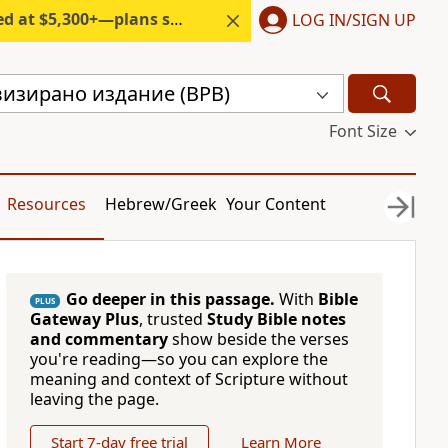
300+—plans start under $6/month.
LOG IN/SIGN UP
визирано издание (BPB)
Font Size
Resources
Hebrew/Greek
Your Content
Go deeper in this passage.
With
Bible
PLUS
Gateway Plus
, trusted
Study Bible notes
and commentary
show beside the verses
you're reading—so you can explore the
meaning and context of Scripture without
leaving the page.
Start 7-day free trial
Learn More