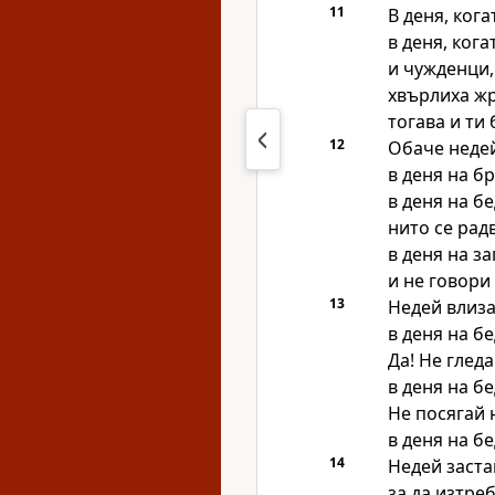
11
В деня, ког
в деня, ког
и чужденци,
хвърлиха жр
тогава и ти 
12
Обаче неде
в деня на бр
в деня на б
нито се рад
в деня на з
и не говори
13
Недей влиза
в деня на б
Да! Не глед
в деня на б
Не посягай 
в деня на б
14
Недей заста
за да изтре