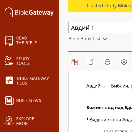
Trusted study Bible
READ
Bible Book List
THE BIBLE
STUDY
TOOLS
BIBLE GATEWAY
PLUS
Авдий
Библия, 
BIBLE NEWS
Божият съд над Ед
EXPLORE
1
Видението на Авд
MORE
Така казва 