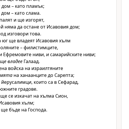
дом – като пламък;
 дом – като слама.
палят и ще изгорят,
ой няма да остане от Исавовия дом;
под
изговори това.
 юг ще владеят Исавовия хълм
поляните – филистимците,
и Ефремовите ниви, и самарийските ниви;
ще владее
Галаад.
ена войска на израилтяните
емята
на ханаанците до Сарепта;
 йерусалимци, които са в Сефарад,
южните градове.
ще се изкачат на хълма Сион,
 Исавовия хълм;
 ще бъде на
Господа
.