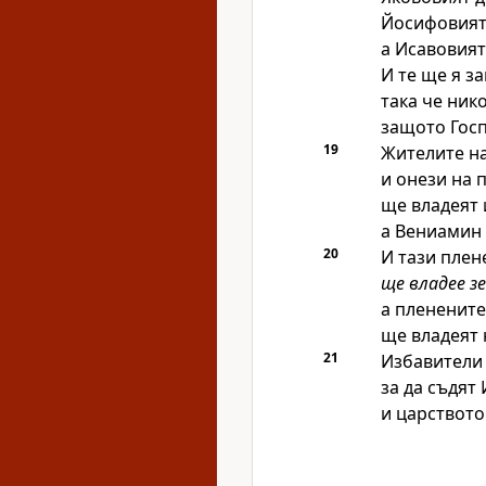
Йосифовият 
а Исавовият
И те ще я за
така че ник
защото
Гос
19
Жителите на
и онези на 
ще владеят 
а Вениамин
20
И тази плен
ще владее з
а пленените
ще владеят 
21
Избавители 
за да съдят
и царството