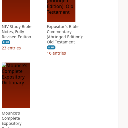
NIV Study Bible
Expositor's Bible
Notes, Fully
Commentary
Revised Edition
(Abridged Edition):
Old Testament
PLUS
23
entries
PLUS
16
entries
Mounce's
Complete
Expository