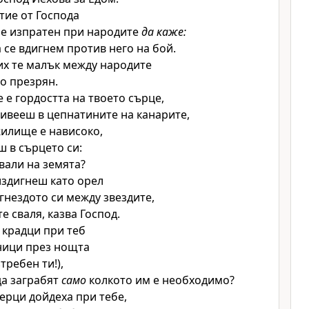
тие от
Господа
бе изпратен при народите
да каже:
а се вдигнем против него на бой.
их те малък между народите
го презрян.
 е гордостта на твоето сърце,
живееш в цепнатините на канарите,
жилище е нависоко,
ш в сърцето си:
вали на земята?
 издигнеш като орел
гнездото си между звездите,
те сваля, казва
Господ
.
 крадци при теб
ници през нощта
требен ти!),
да заграбят
само
колкото им е необходимо?
ерци дойдеха при тебе,