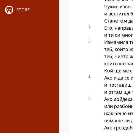
Чухме извес
STORE
и вестител 
Станете и д
2
Ето, направ
и ти си мно
3
Измамила те
теб, който 
теб, чието 
който казва
Кой ще ме с
4
Ако и да се
и поставиш 
и оттам ще 
5
Ако дойдеха
или разбой
(как беше из
нямаше ли 
Ако гроздоб