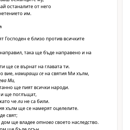
ай останалите от него
гнетението им.
л
ят
Господен
е близо против всичките
направил, така ще бъде направено и на
ти ще се върнат на главата ти.
о вие,
намиращи се
на святия Ми хълм,
ева Ми,
танно ще пият всички народи.
 и ще поглъщат,
 като че
ли
не са били.
ия хълм ще се намерят оцелелите.
де свят;
т дом ще владее
отново
своето наследство.
ом ще бъде огън,