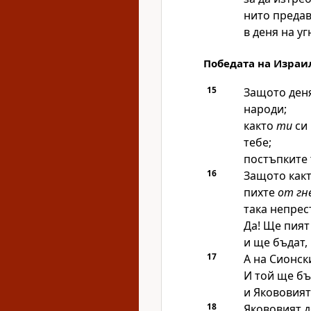
нито предав
в деня на у
Победата на Израи
15
Защото ден
народи;
както
ти
си 
тебе;
постъпките 
16
Защото какт
пихте
от гн
така непрес
Да! Ще пият
и ще бъдат,
17
А на Сионск
И той ще бъ
и Якововия
18
Якововият д