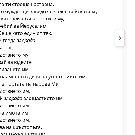
ато ти стоеше настрана,
ато чужденци заведоха в плен войската му
 като влязоха в портите му,
ебий за Йерусалим,
беше като един от тях.
й гледа
злорадо
ат си,
едствието му;
вай за юдеите
агиването им
 надменно в деня на угнетението им.
 в портата на народа Ми
едствието им.
ай
злорадо
злощастието им
едствието им.
на имота им
едствието им.
ва на кръстопътя,
бваш бежанците му,