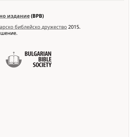
но издание
(BPB)
арско библейско дружество
2015.
ешение.