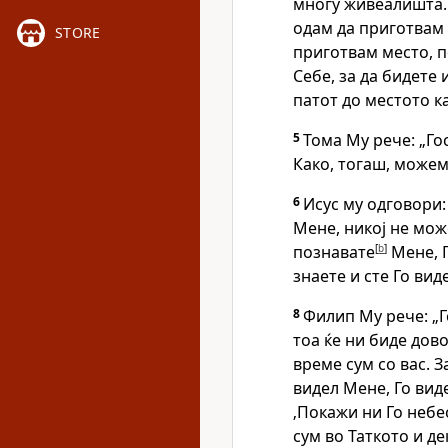
многу живеалишта. 
одам да приготвам 
STORE
приготвам место, п
Себе, за да бидете 
патот до местото к
5
Тома Му рече: „Го
Како, тогаш, можем
6
Исус му одговори:
Мене, никој не може
познавате
[
b
]
Мене, Г
знаете и сте Го виде
8
Филип Му рече: „Г
тоа ќе ни биде дово
време сум со вас. З
видел Мене, Го вид
‚Покажи ни Го небе
сум во Таткото и д