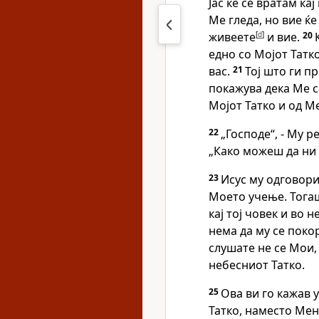
Јас ќе се вратам кај 
Ме гледа, но вие ќе
живеете
[
d
]
и вие.
20
едно со Мојот Татко
вас.
21
Тој што ги п
покажува дека Ме са
Мојот Татко и од Ме
22
„Господе“, - Му ре
„Како можеш да ни с
23
Исус му одговори:
Моето учење. Тогаш
кај тој човек и во 
нема да му се поко
слушате не се Мои, 
небесниот Татко.
25
Ова ви го кажав у
Татко, наместо Мене