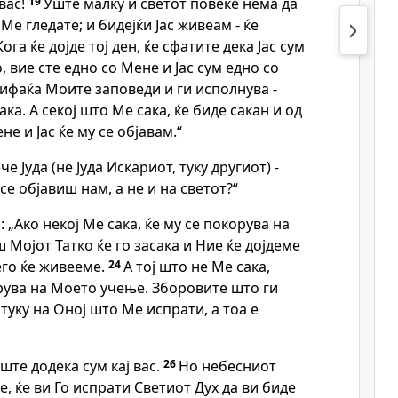
вас!
19
Уште малку и светот повеќе нема да
 Ме гледате; и бидејќи Јас живеам - ќе
Кога ќе дојде тој ден, ќе сфатите дека Јас сум
, вие сте едно со Мене и Јас сум едно со
рифаќа Моите заповеди и ги исполнува -
ка. А секој што Ме сака, ќе биде сакан и од
не и Јас ќе му се објавам.“
че Јуда (не Јуда Искариот, туку другиот) -
е објавиш нам, а не и на светот?“
 „Ако некој Ме сака, ќе му се покорува на
 Мојот Татко ќе го засака и Ние ќе дојдеме
него ќе живееме.
24
А тој што не Ме сака,
рува на Моето учење. Зборовите што ги
туку на Оној што Ме испрати, а тоа е
ште додека сум кај вас.
26
Но небесниот
, ќе ви Го испрати Светиот Дух да ви биде