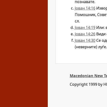
познавате.
Јован 14:16
Извор
Помошник, Совет
сл.
Јован 14:19
Или: 
Јован 14:26
Види 
Јован 14:30
Се од
(неверните) луѓе.
Macedonian New T
Copyright 1999 by 