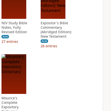
NIV Study Bible
Expositor's Bible
Notes, Fully
Commentary
Revised Edition
(Abridged Edition):
New Testament
PLUS
27
entries
PLUS
26
entries
Mounce's
Complete
Expository