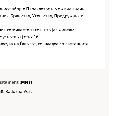
ниот збор е Параклетос и може да значи
ник, Бранител, Утешител, Придружник и
вие ќе живеете затоа што Јас живеам.
фуснота кај стих 16.
несува на Ѓаволот, кој владее со световните
estament
(MNT)
HBC Radosna Vest