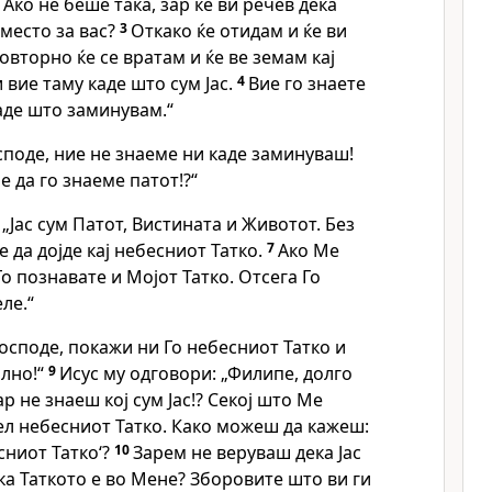
Ако не беше така, зар ќе ви речев дека
место за вас?
3
Откако ќе отидам и ќе ви
овторно ќе се вратам и ќе ве земам кај
и вие таму каде што сум Јас.
4
Вие го знаете
аде што заминувам.“
споде, ние не знаеме ни каде заминуваш!
е да го знаеме патот!?“
 „Јас сум Патот, Вистината и Животот. Без
 да дојде кај небесниот Татко.
7
Ако Ме
о познавате и Мојот Татко. Отсега Го
ле.“
осподе, покажи ни Го небесниот Татко и
лно!“
9
Исус му одговори: „Филипе, долго
ар не знаеш кој сум Јас!? Секој што Ме
ел небесниот Татко. Како можеш да кажеш:
сниот Татко‘?
10
Зарем не веруваш дека Јас
ека Таткото е во Мене? Зборовите што ви ги