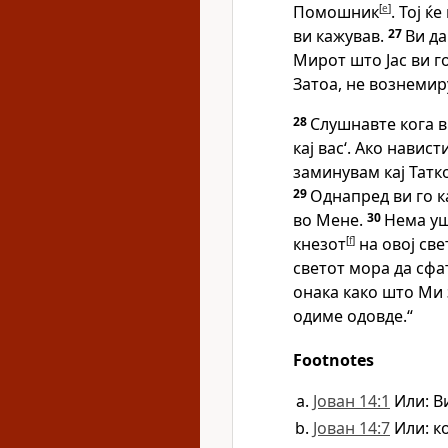
Помошник
[
e
]
. Тој ќ
ви кажував.
27
Ви да
Мирот што Јас ви го
Затоа, не вознемиру
28
Слушнавте кога в
кај вас‘. Ако навис
заминувам кај Татк
29
Однапред ви го ка
во Мене.
30
Нема уш
кнезот
[
f
]
на овој све
светот мора да сфат
онака како што Ми з
одиме одовде.“
Footnotes
Јован 14:1
Или: В
Јован 14:7
Или: к