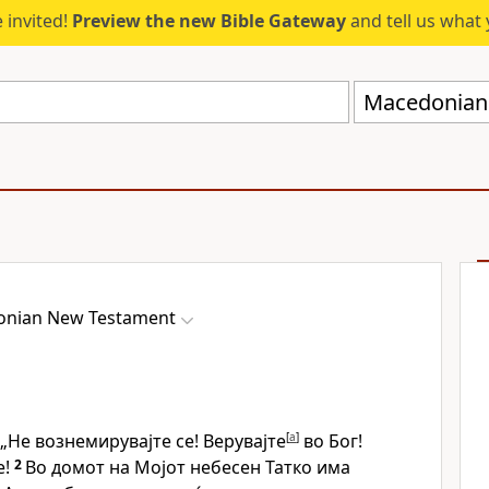
 invited!
Preview the new Bible Gateway
and tell us what 
Macedonian
nian New Testament
„Не вознемирувајте се! Верувајте
[
a
]
во Бог!
е!
2
Во домот на Мојот небесен Татко има