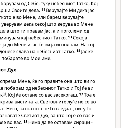
зборувам од Себе, туку небесниот Татко, Кој
врши Своите дела.
11
Верувајте Ми дека Јас
ткото е во Мене, или барем верувајте
 уверувам дека секој што верува во Мене
дела што ги правам Јас, а и поголеми од
аминувам кај небесниот Татко.
13
Секоја
ја до Мене и Јас ќе ви ја исполнам. На тој
донесе слава на небесниот Татко.
14
Јас ќе
 побарате во Мое име.
иот Дух
спрема Мене, ќе го правите она што ви го
 ќе побарам од небесниот Татко и Тој ќе ви
к
[
c
]
, Кој ќе остане со вас засекогаш.
17
Тоа е
открива вистината. Световните луѓе не се во
ат Него, затоа што не Го гледаат, ниту Го
ознавате Светиот Дух, зашто Тој е со вас и
ее во вас.
18
Нема да ве оставам сираци -