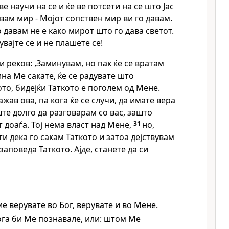
е ве научи на се и ќе ве потсети на се што Јас
вам мир - Мојот сопствен мир ви го давам.
 давам не е како мирот што го дава светот.
вајте се и не плашете се!
и реков: ,Заминувам, но пак ќе се вратам
тина Ме сакате, ќе се радувате што
ото, бидејќи Таткото е поголем од Мене.
жав ова, па кога ќе се случи, да имате вера
те долго да разговарам со вас, зашто
т доаѓа. Тој нема власт над Мене,
31
но,
и дека го сакам Таткото и затоа дејствувам
аповеда Таткото. Ајде, станете да си
ие верувате во Бог, верувате и во Мене.
ога би Ме познавале, или: штом Ме