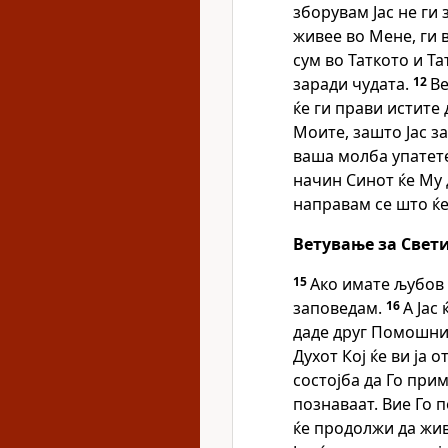
зборувам Јас не ги 
живее во Мене, ги 
сум во Таткото и Та
заради чудата.
12
Ве
ќе ги прави истите 
Моите, зашто Јас з
ваша молба упатете 
начин Синот ќе Му 
направам се што ќе
Ветување за Свет
15
Ако имате љубов 
заповедам.
16
А Јас
даде друг Помошни
Духот Кој ќе ви ја 
состојба да Го прим
познаваат. Вие Го п
ќе продолжи да жив