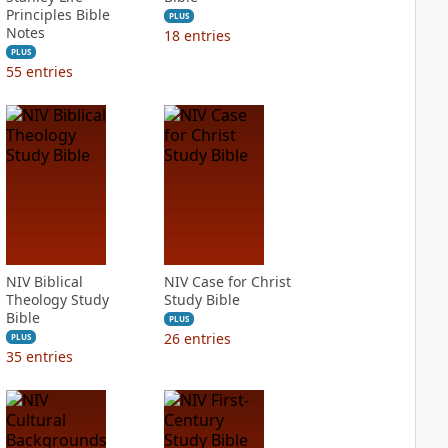
Principles Bible
PLUS
Notes
18
entries
PLUS
55
entries
NIV Biblical
NIV Case for Christ
Theology Study
Study Bible
Bible
PLUS
26
entries
PLUS
35
entries