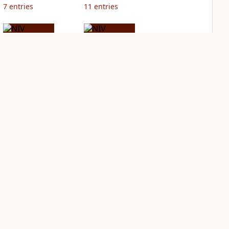
7
entries
11
entries
NIV Storyline Bible
NIV Student Bible
Notes
PLUS
2
entries
PLUS
4
entries