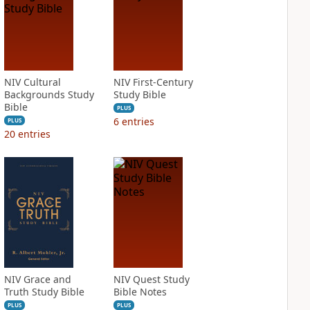
NIV Cultural
NIV First-Century
Backgrounds Study
Study Bible
Bible
PLUS
6
entries
PLUS
20
entries
NIV Grace and
NIV Quest Study
Truth Study Bible
Bible Notes
PLUS
PLUS