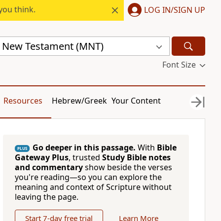
you think.
LOG IN/SIGN UP
 New Testament (MNT)
Font Size
Resources
Hebrew/Greek
Your Content
Go deeper in this passage.
With
Bible
PLUS
Gateway Plus
, trusted
Study Bible notes
and commentary
show beside the verses
you're reading—so you can explore the
meaning and context of Scripture without
leaving the page.
Start 7-day free trial
Learn More